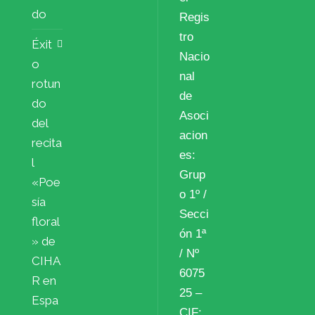
do
Regis
tro
Éxit
Nacio
o
nal
rotun
de
do
Asoci
del
acion
recita
es:
l
Grup
«Poe
o 1º /
sía
Secci
floral
ón 1ª
» de
/ Nº
CIHA
6075
R en
25 –
Espa
CIF: