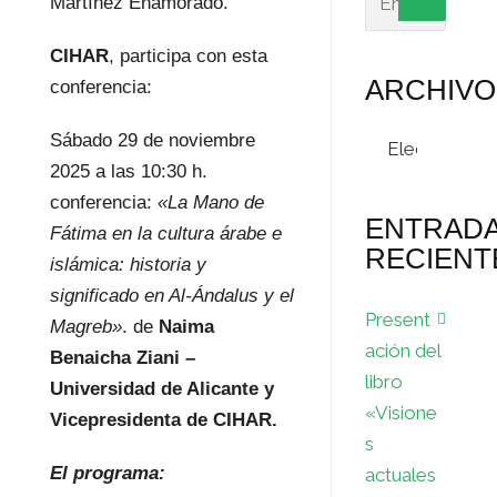
Martínez Enamorado.
CIHAR
, participa con esta
ARCHIVO
conferencia:
Archivos
Sábado 29 de noviembre
2025 a las 10:30 h.
conferencia:
«La Mano de
ENTRAD
Fátima en la cultura árabe e
RECIENT
islámica: historia y
significado en Al-Ándalus y el
Present
Magreb»
. de
Naima
ación del
Benaicha Ziani –
libro
Universidad de Alicante y
«Visione
Vicepresidenta de CIHAR.
s
El programa:
actuales