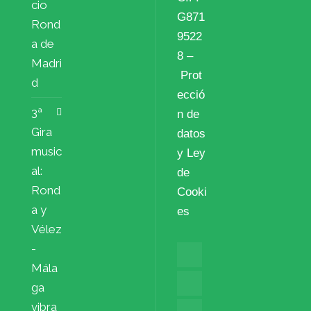
cio
G871
Rond
9522
a de
8 –
Madri
Prot
d
ecció
3ª
n de
Gira
datos
music
y Ley
al:
de
Rond
Cooki
a y
es
Vélez
-
Mála
ga
vibra