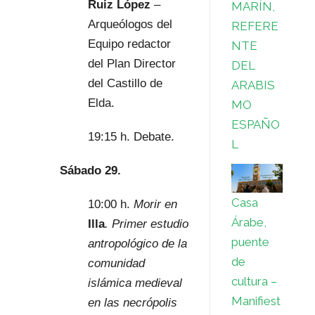
Ruiz López
–
MARÍN,
Arqueólogos del
REFERE
Equipo redactor
NTE
del Plan Director
DEL
del Castillo de
ARABIS
Elda.
MO
ESPAÑO
19:15 h. Debate.
L
Sábado 29.
Casa
10:00 h.
Morir en
Árabe,
Illa
. Primer estudio
puente
antropológico de la
de
comunidad
cultura –
islámica medieval
Manifiest
en las necrópolis