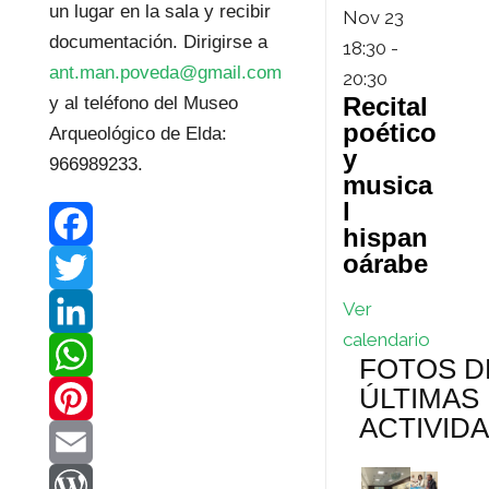
un lugar en la sala y recibir
Nov
23
documentación. Dirigirse a
18:30
-
ant.man.poveda@gmail.com
20:30
Recital
y al teléfono del Museo
poético
Arqueológico de Elda:
y
966989233.
musica
l
hispan
oárabe
F
Ver
a
T
calendario
c
w
L
FOTOS D
ÚLTIMAS
e
i
i
W
ACTIVID
b
t
n
h
P
o
t
k
a
i
E