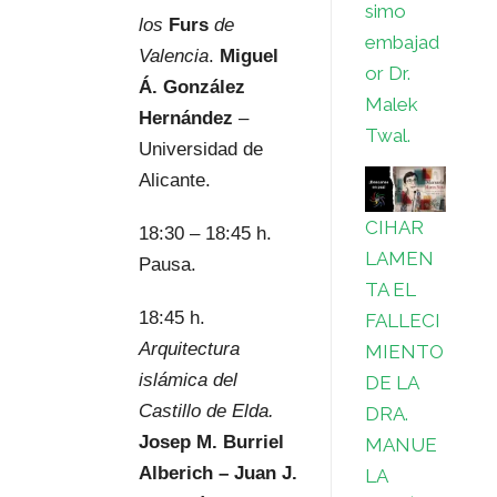
simo
los
Furs
de
embajad
Valencia
.
Miguel
or Dr.
Á. González
Malek
Hernández
–
Twal.
Universidad de
Alicante.
CIHAR
18:30 – 18:45 h.
LAMEN
Pausa.
TA EL
18:45 h.
FALLECI
Arquitectura
MIENTO
islámica del
DE LA
Castillo de Elda.
DRA.
Josep M. Burriel
MANUE
Alberich – Juan J.
LA