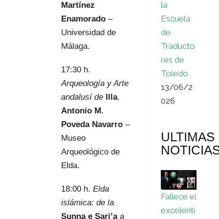
la
Martínez
Escuela
Enamorado
–
de
Universidad de
Traducto
Málaga.
res de
17:30 h.
Toledo
Arqueología y Arte
13/06/2
andalusí de
Illa
.
026
Antonio M.
Poveda Navarro
–
ULTIMAS
Museo
NOTICIA
Arqueológico de
Elda.
18:00 h.
Elda
Fallece el
islámica: de la
excelentí
Sunna e Sari’a
a