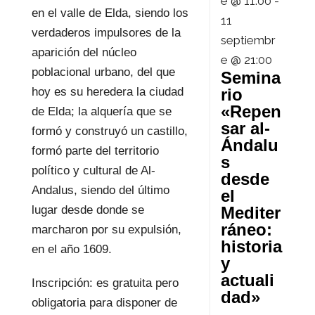
e @ 11:00
-
en el valle de Elda, siendo los
11
verdaderos impulsores de la
septiembr
aparición del núcleo
e @ 21:00
poblacional urbano, del que
Semina
hoy es su heredera la ciudad
rio
«Repen
de Elda; la alquería que se
sar al-
formó y construyó un castillo,
Ándalu
formó parte del territorio
s
político y cultural de Al-
desde
Andalus, siendo del último
el
lugar desde donde se
Mediter
ráneo:
marcharon por su expulsión,
historia
en el año 1609.
y
actuali
Inscripción: es gratuita pero
dad»
obligatoria para disponer de