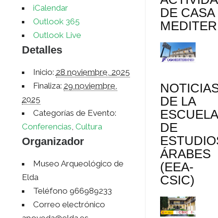
iCalendar
DE CASA
Outlook 365
MEDITE
Outlook Live
Detalles
Inicio:
28 noviembre, 2025
NOTICIA
Finaliza:
29 noviembre,
DE LA
2025
ESCUEL
Categorías de Evento:
DE
Conferencias
,
Cultura
ESTUDIO
Organizador
ÁRABES
Museo Arqueológico de
(EEA-
Elda
CSIC)
Teléfono
966989233
Correo electrónico