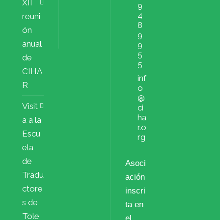
XII
9
4
reuni
8
ón
9
anual
9
5
de
5
CIHA
inf
R
o
@
Visit
ci
ha
a a la
r.o
Escu
rg
ela
de
Asoci
Tradu
ación
ctore
inscri
s de
ta en
Tole
el