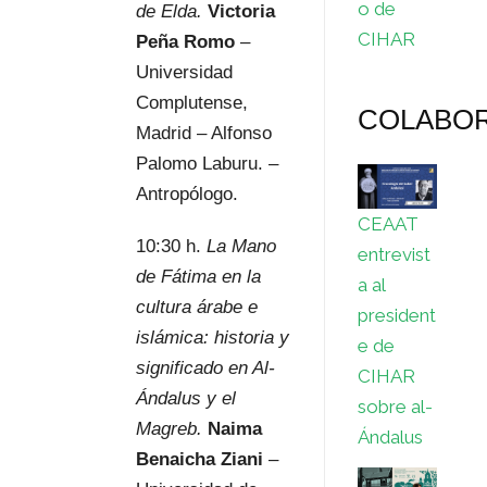
o de
de Elda.
Victoria
CIHAR
Peña Romo
–
Universidad
Complutense,
COLABO
Madrid – Alfonso
Palomo Laburu. –
Antropólogo.
CEAAT
10:30 h.
La Mano
entrevist
de Fátima en la
a al
cultura árabe e
president
islámica: historia y
e de
significado en Al-
CIHAR
Ándalus y el
sobre al-
Magreb.
Naima
Ándalus
Benaicha Ziani
–