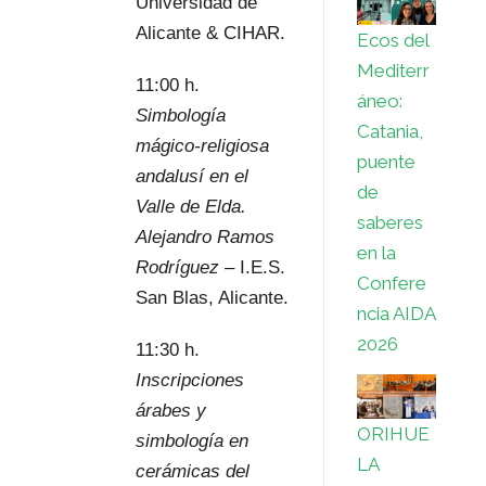
Universidad de
Alicante & CIHAR.
Ecos del
Mediterr
11:00 h.
áneo:
Simbología
Catania,
mágico-religiosa
puente
andalusí en el
de
Valle de Elda.
saberes
Alejandro Ramos
en la
Rodríguez
– I.E.S.
Confere
San Blas, Alicante.
ncia AIDA
2026
11:30 h.
Inscripciones
árabes y
ORIHUE
simbología en
LA
cerámicas del