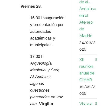
de al-
Viernes 28.
Ándalus»
en el
16:30 Inauguración
Ateneo
y presentación por
de
autoridades
Madrid
académicas y
24/06/2
municipales.
026
17:00 h.
XII
Arqueología
reunión
Medieval y Sarq
anual de
Al-Andalus:
CIHAR
algunas
16/06/2
cuestiones
026
planteadas en voz
Visita a
alta.
Virgilio