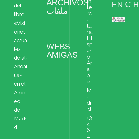
ARCHIVOS
In
EN CI
del
te
ملفات
rc
libro
ul
«Visi
Archivos
tu
ملفات
ones
ral
Hi
actua
sp
WEBS
les
an
AMIGAS
o
de al-
Ár
Ándal
a
us»
b
e
en el
M
Aten
a
eo
dr
id
de
+3
Madri
4
d
6
4