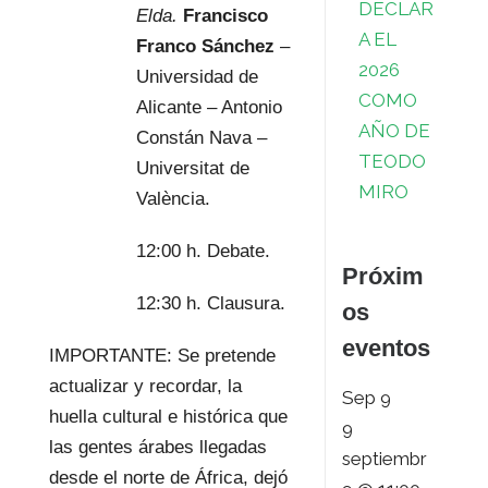
DECLAR
Elda.
Francisco
A EL
Franco Sánchez
–
2026
Universidad de
COMO
Alicante – Antonio
AÑO DE
Constán Nava –
TEODO
Universitat de
MIRO
València.
12:00 h. Debate.
Próxim
12:30 h. Clausura.
os
eventos
IMPORTANTE: Se pretende
actualizar y recordar, la
Sep
9
huella cultural e histórica que
9
las gentes árabes llegadas
septiembr
desde el norte de África, dejó