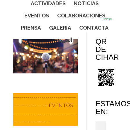
ACTIVIDADES
NOTICIAS
EVENTOS
COLABORACIONES
Home
PRENSA
GALERÍA
CONTACTA
العربيه
QR
DE
CIHAR
-------------------------------
ESTAMO
----------------- EVENTOS -
EN:
-------------------------------
------------------