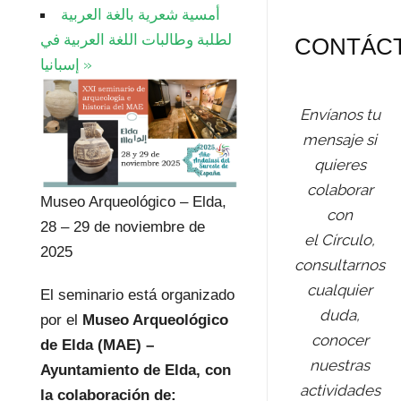
أمسية شعرية بالغة العربية
لطلبة وطالبات اللغة العربية في
CONTÁC
إسبانيا
»
Envíanos tu
mensaje si
quieres
colaborar
Museo Arqueológico – Elda,
con
28 – 29 de noviembre de
el Círculo,
2025
consultarnos
cualquier
El seminario está organizado
duda,
por el
Museo Arqueológico
conocer
de Elda (MAE) –
nuestras
Ayuntamiento de Elda, con
actividades
la colaboración de: