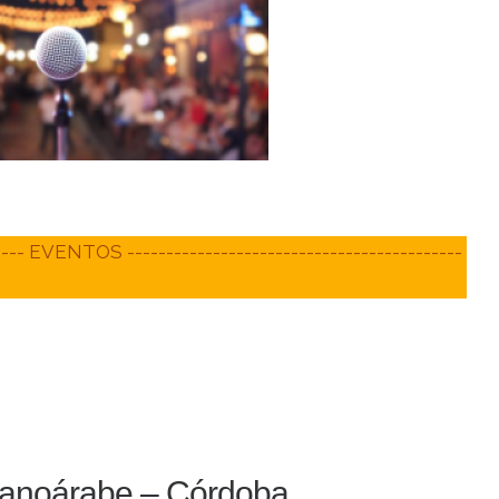
----- EVENTOS -------------------------------------------
ispanoárabe – Córdoba