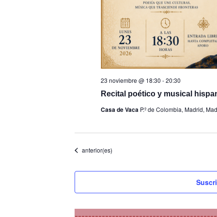
23 noviembre @ 18:30
-
20:30
Recital poético y musical hisp
Casa de Vaca
P.º de Colombia, Madrid, Mad
Eventos
anterior(es)
Suscri
---------------------------------------