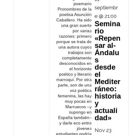
poemario
septiembr
Pronombres de la
poetisa Asunción
e @ 21:00
Caballero. Ha sido
Semina
una gran suerte
rio
por varias
razones: primero
«Repen
porque se trata de
sar al-
una autora cuyos
Ándalu
trabajos son
completamente
s
desconocidos en
desde
el horizonte
el
poético y literario
marroquí. Por otra
Mediter
parte, son de una
ráneo:
voz poética
historia
femenina, las hay
muy pocas en
y
Marruecos –y
actuali
supongo en
dad»
España también–
y darle eco entre
jóvenes
Nov
23
estudiantes podría