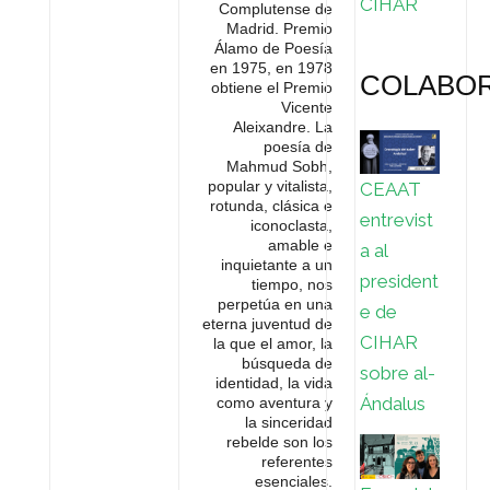
CIHAR
Complutense de
Madrid. Premio
Álamo de Poesía
en 1975, en 1978
COLABO
obtiene el Premio
Vicente
Aleixandre. La
poesía de
Mahmud Sobh,
popular y vitalista,
CEAAT
rotunda, clásica e
entrevist
iconoclasta,
amable e
a al
inquietante a un
president
tiempo, nos
perpetúa en una
e de
eterna juventud de
CIHAR
la que el amor, la
búsqueda de
sobre al-
identidad, la vida
Ándalus
como aventura y
la sinceridad
rebelde son los
referentes
esenciales.