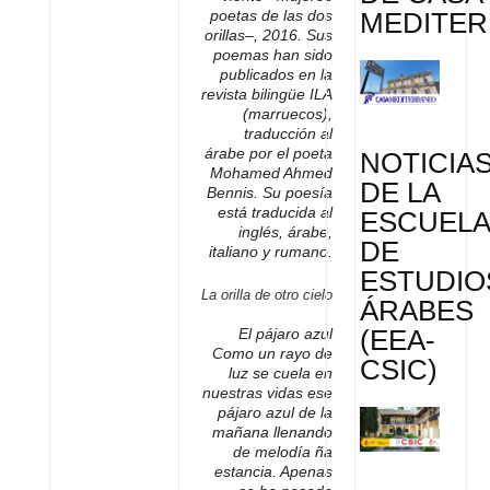
MEDITE
poetas de las dos
orillas–, 2016. Sus
poemas han sido
publicados en la
revista bilingüe ILA
(marruecos),
traducción al
árabe por el poeta
NOTICIA
Mohamed Ahmed
DE LA
Bennis
. Su poesía
está traducida al
ESCUEL
inglés, árabe,
DE
italiano y rumano.
ESTUDIO
La orilla de otro cielo
ÁRABES
(EEA-
El pájaro azul
Como un rayo de
CSIC)
luz se cuela en
nuestras vidas ese
pájaro azul de la
mañana llenando
de melodía ña
estancia. Apenas