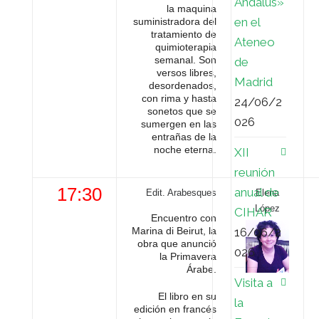
Ándalus»
la maquina
en el
suministradora del
tratamiento de
Ateneo
quimioterapia
semanal. Son
de
versos libres,
Madrid
desordenados,
con rima y hasta
24/06/2
sonetos que se
026
sumergen en las
entrañas de la
noche eterna.
XII
reunión
17:30
anual de
Edit. Arabesques
Elena
López
CIHAR
Encuentro con
16/06/2
Marina di Beirut, la
obra que anunció
026
la Primavera
Árabe.
Visita a
El libro en su
la
edición en francés