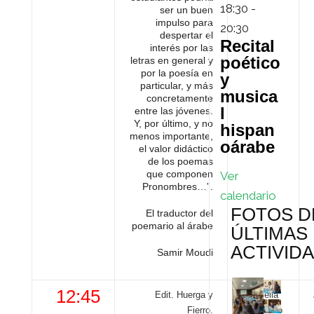
18:30
-
ser un buen
impulso para
20:30
despertar el
Recital
interés por las
poético
letras en general y
por la poesía en
y
particular, y más
musica
concretamente
l
entre las jóvenes.
Y, por último, y no
hispan
menos importante,
oárabe
el valor didáctico
de los poemas
que componen
Ver
Pronombres…”.
calendario
FOTOS D
El traductor del
poemario al árabe
ÚLTIMAS
ACTIVID
Samir Moudi
12:45
Edit. Huerga y
Estrella
Fierro.
Cuadrado