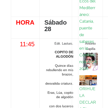
Ecos del
Mediterr
áneo:
Catania,
HORA
Sábado
28
puente
de
saberes
11:45
Edit. Lastura.
Antonio
en la
Capilla
COPITO DE
Confere
ALGODÓN
ncia AIDA
Quince días
2026
rebullendo en mis
brazos,
desvalida criatura.
ORIHUE
Eras, Lúa, copito
LA
de algodón
DECLAR
con dos luceros