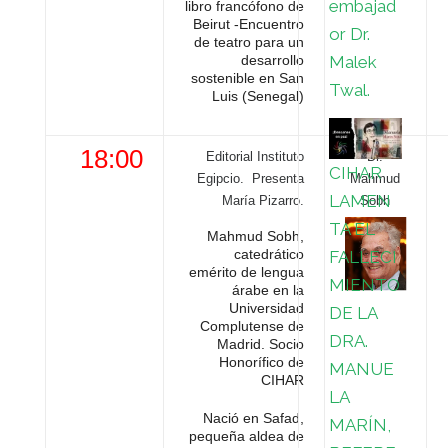
embajad
libro francófono de
Beirut -Encuentro
or Dr.
de teatro para un
Malek
desarrollo
sostenible en San
Twal.
Luis (Senegal)
18:00
Editorial Instituto
Dr.
CIHAR
Egipcio. Presenta
Mahmud
LAMEN
María Pizarro.
Sobh
TA EL
Mahmud Sobh,
catedrático
FALLECI
emérito de lengua
MIENTO
árabe en la
Universidad
DE LA
Complutense de
DRA.
Madrid. Socio
Honorífico de
MANUE
CIHAR
LA
Nació en Safad,
MARÍN,
pequeña aldea de