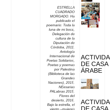
ESTRELLA
CUADRADO
MORGADO.
Ha
publicado el
poemario: Toda la
luna de mi boca,
Delegación de
cultura de la
Diputación de
Córdoba, 2011.
Antología
ACTIVID
Internacional de
Poetas Solidarios,
DE CASA
Poetas y poemas
ÁRABE
por Palestina
(Biblioteca de las
Grandes
Naciones), 2015.
NEesarias
PALabras
2015.
Flores del
ACTIVID
desierto, 2016.
Bajo la estrella, el
DE CASA
viento –mujeres