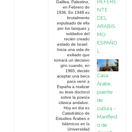
REFERE
Galilea, Palestina,
en Febrero de
NTE
1936. En 1948 es
DEL
brutalmente
expulsado de ella
ARABIS
por los tanques y
soldados del
MO
recién creado
ESPAÑO
estado de Israel.
Inicia una vida de
L
exiliado que
tomará un decisivo
giro cuando, en
1965, decide
Casa
aceptar una beca
para venir a
Árabe,
España a realizar
puente
su tesis doctoral
sobre la poesía
de
clásica andalusí.
cultura –
Hoy en día es
Catedrático de
Manifiest
Estudios Árabes e
Islámicos en la
o de
Universidad