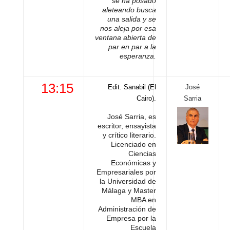
se ha posado
aleteando busca
una salida y se
nos aleja por esa
ventana abierta de
par en par a la
esperanza.
13:15
Edit. Sanabil (El
José
Cairo).
Sarria
José Sarria, es
escritor, ensayista
y crítico literario.
Licenciado en
Ciencias
Económicas y
Empresariales por
la Universidad de
Málaga y Master
MBA en
Administración de
Empresa por la
Escuela