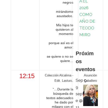
A EL
negros
2026
mirándome
COMO
asustados.
AÑO DE
Mis hijos te
TEODO
quisieron al
momento
MIRO
porque así es el
amor:
Próxim
se quiere o no se
os
quiere…
eventos
12:15
Colección Alcalima -
Asunción
Sep
9
Edit. Lastura.
Caballero
9
“…Durante la
septiembr
búsqueda de
textos adecuados
e @ 11:00
-
he dado por
milagro con el
11