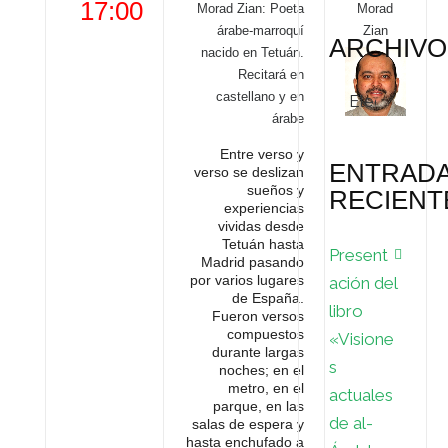
17:00
Morad Zian: Poeta
Morad
árabe-marroquí
Zian
ARCHIVO
nacido en Tetuán.
Recitará en
Archivos
castellano y en
árabe
Entre verso y
ENTRAD
verso se deslizan
sueños y
RECIENT
experiencias
vividas desde
Tetuán hasta
Present
Madrid pasando
por varios lugares
ación del
de España.
libro
Fueron versos
compuestos
«Visione
durante largas
s
noches; en el
metro, en el
actuales
parque, en las
de al-
salas de espera y
hasta enchufado a