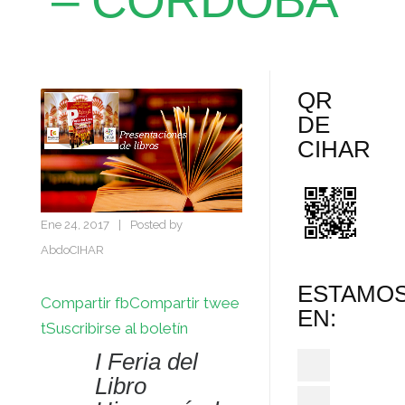
– CÓRDOBA
QR
DE
CIHAR
Ene 24, 2017
|
Posted by
AbdoCIHAR
ESTAMO
Compartir fb
Compartir twee
EN:
t
Suscribirse al boletín
I Feria del
Libro