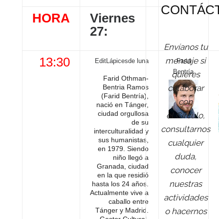
CONTÁC
HORA
Viernes
27:
Envíanos tu
13:30
mensaje si
EditLápicesde luna
Farid
Bentría
quieres
Farid Othman-
colaborar
Bentria Ramos
(Farid Bentría),
con
nació en Tánger,
ciudad orgullosa
el Círculo,
de su
consultarnos
interculturalidad y
sus humanistas,
cualquier
en 1979. Siendo
duda,
niño llegó a
Granada, ciudad
conocer
en la que residió
nuestras
hasta los 24 años.
Actualmente vive a
actividades
caballo entre
o hacernos
Tánger y Madrid.