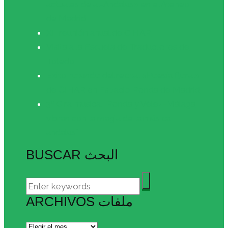
actuales de al-Ándalus» en el Ateneo
de Madrid
XII reunión anual de CIHAR
Visita a la Escuela de Traductores de
Toledo
Éxito rotundo del recital «Poesía floral»
de CIHAR en Espacio Ronda de Madrid
3ª Gira musical: Ronda y Vélez-Málaga
vibran con la magia de la música
andalusí
BUSCAR البحث
ARCHIVOS ملفات
Archivos
ملفات