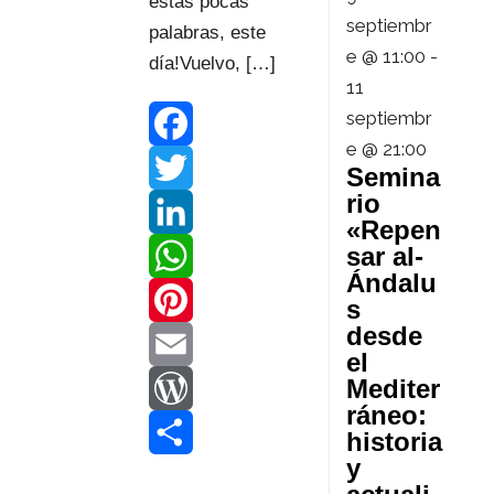
estas pocas
septiembr
palabras, este
e @ 11:00
-
día!Vuelvo, […]
11
septiembr
e @ 21:00
F
Semina
rio
a
T
«Repen
sar al-
c
w
L
Ándalu
e
i
i
W
s
desde
b
t
n
h
P
el
Mediter
o
t
k
a
i
E
ráneo:
o
e
e
t
n
m
W
historia
y
k
r
d
s
t
a
o
C