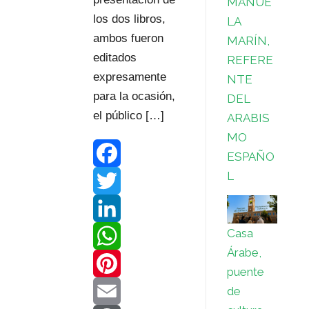
MANUE
los dos libros,
LA
ambos fueron
MARÍN,
editados
REFERE
expresamente
NTE
para la ocasión,
DEL
el público […]
ARABIS
MO
ESPAÑO
L
F
a
T
Casa
c
w
L
Árabe,
e
i
i
W
puente
de
b
t
n
h
P