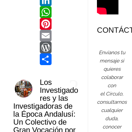
a
T
c
w
L
e
i
i
W
CONTÁC
b
t
n
h
P
o
t
k
a
i
E
Envíanos tu
o
e
e
t
n
m
W
mensaje si
quieres
k
r
d
s
t
a
o
C
colaborar
2
Los
I
A
e
i
r
o
con
Investigado
el Círculo,
n
p
r
l
d
m
res y las
consultarnos
Investigadoras de
p
e
P
p
cualquier
la Época Andalusí:
s
r
a
duda,
Un Colectivo de
conocer
Gran Vocación por
t
e
r