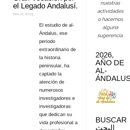
nuestras
el Legado Andalusí.
s
t
actividades
Nov 21, 2025
o hacernos
s
i
El estudio de al-
alguna
r
Ándalus, ese
sugerencia.
periodo
extraordinario de
2026,
la historia
AÑO DE
peninsular, ha
AL-
captado la
ÁNDALU
atención de
numerosos
investigadores e
investigadoras
que dedican su
BUSCAR
vida profesional a
البحث