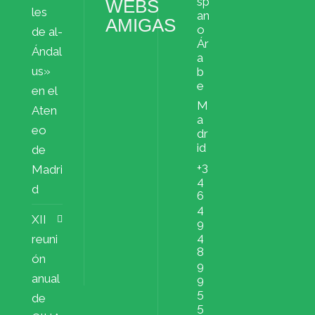
sp
WEBS
les
an
AMIGAS
o
de al-
Ár
Ándal
a
us»
b
e
en el
M
Aten
a
eo
dr
id
de
+3
Madri
4
d
6
4
XII
9
4
reuni
8
ón
9
anual
9
5
de
5