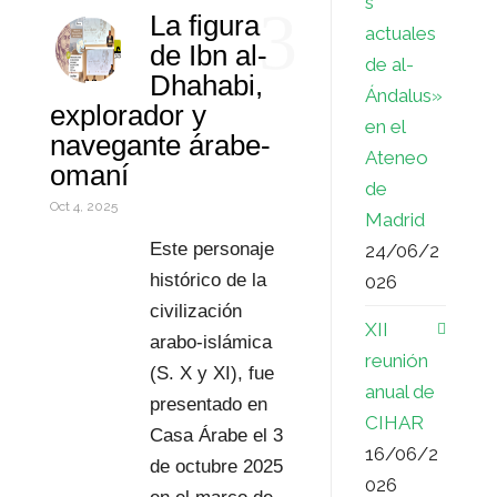
s
3
La figura
I
A
e
i
r
o
actuales
de Ibn al-
de al-
n
p
r
l
d
m
Dhahabi,
Ándalus»
explorador y
p
e
P
p
en el
navegante árabe-
Ateneo
s
r
a
omaní
de
t
e
r
Oct 4, 2025
Madrid
s
t
Este personaje
24/06/2
histórico de la
026
s
i
civilización
XII
r
arabo-islámica
reunión
(S. X y XI), fue
anual de
presentado en
CIHAR
Casa Árabe el 3
16/06/2
de octubre 2025
026