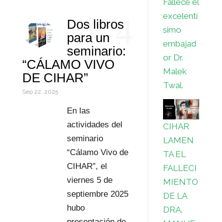
Fallece el
k
r
d
s
t
a
o
C
excelentí
4
Dos libros
I
A
e
i
r
o
simo
para un
embajad
n
p
r
l
d
m
seminario:
or Dr.
“CÁLAMO VIVO
p
e
P
p
Malek
DE CIHAR”
s
r
a
Twal.
Sep 22, 2025
t
e
r
En las
s
t
actividades del
CIHAR
seminario
LAMEN
s
i
“Cálamo Vivo de
TA EL
r
CIHAR”, el
FALLECI
viernes 5 de
MIENTO
septiembre 2025
DE LA
hubo
DRA.
presentación de