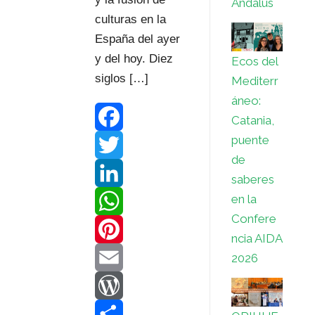
Ándalus
culturas en la
España del ayer
y del hoy. Diez
Ecos del
siglos […]
Mediterr
áneo:
Catania,
puente
F
de
a
T
saberes
en la
c
w
L
Confere
e
i
i
W
ncia AIDA
b
t
n
h
P
2026
o
t
k
a
i
E
o
e
e
t
n
m
W