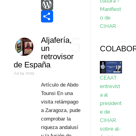
cultura –
o
t
k
a
i
E
Manifiest
o
e
e
t
n
m
W
o de
CIHAR
k
r
d
s
t
a
o
C
5
Aljafería,
I
A
e
i
r
o
un
COLABO
n
p
r
l
d
m
retrovisor
de España
p
e
P
p
Jul 24, 2025
s
r
a
CEAAT
Artículo de Abdo
entrevist
t
e
r
Tounsi En una
a al
s
t
visita relámpago
president
a Zaragoza, pude
e de
s
i
comprobar la
CIHAR
r
riqueza andalusí
sobre al-
y la fusión de