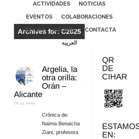
ACTIVIDADES
NOTICIAS
EVENTOS
COLABORACIONES
PRENSA
GALERÍA
CONTACTA
Archives for: C2025
العربيه
QR
1
DE
Argelia, la
CIHAR
otra orilla:
Orán –
Alicante
Dic 14, 2025
Crónica de:
Naima Benaicha
ESTAMO
Ziani, profesora
EN: