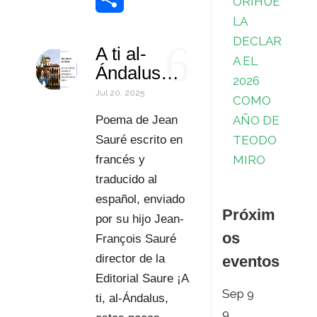
ORIHUE
LA
k
r
d
s
t
a
o
C
DECLAR
6
A ti al-
I
A
e
i
r
o
A EL
Ándalus…
2026
n
p
r
l
d
m
Jul 20, 2025
COMO
p
e
P
p
AÑO DE
Poema de Jean
TEODO
s
r
a
Sauré escrito en
MIRO
francés y
t
e
r
traducido al
s
t
español, enviado
Próxim
por su hijo Jean-
s
i
os
François Sauré
r
director de la
eventos
Editorial Saure ¡A
Sep
9
ti, al-Ándalus,
9