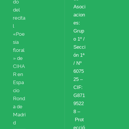
do
Asoci
del
acion
recita
es:
l
Grup
«Poe
o 1º /
sía
Secci
floral
ón 1ª
» de
/ Nº
CIHA
6075
R en
25 –
Espa
CIF:
cio
G871
Rond
9522
a de
8 –
Madri
Prot
d
ecció