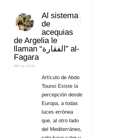
k
r
d
s
t
a
o
C
9
Al sistema
I
A
e
i
r
o
de
n
p
r
l
d
m
acequias
de Argelia le
p
e
P
p
llaman “الفقارة” al-
s
r
a
Fagara
t
e
r
Abr 13, 2025
s
t
Artículo de Abdo
Tounsi Existe la
s
i
percepción desde
r
Europa, a todas
luces errónea
que, al otro lado
del Mediterráneo,
solo hace calor y