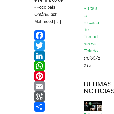
en el marco de
«Foco país:
Visita a
Omán», por
la
Mahmood […]
Escuela
de
Traducto
res de
F
Toledo
a
T
13/06/2
026
c
w
L
e
i
i
W
ULTIMAS
b
t
n
h
P
NOTICIA
o
t
k
a
i
E
o
e
e
t
n
m
W