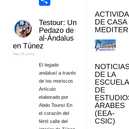
o
e
e
t
n
m
W
k
r
d
s
t
a
o
C
ACTIVID
8
DE CASA
Testour: Un
I
A
e
i
r
o
MEDITE
Pedazo de
n
p
r
l
d
m
al-Ándalus
en Túnez
p
e
P
p
May 16, 2025
s
r
a
NOTICIA
El legado
t
e
r
DE LA
andalusí a través
ESCUEL
s
t
de los moriscos
DE
Artículo
s
i
ESTUDIO
elaborado por
r
ÁRABES
Abdo Tounsi En
(EEA-
el corazón del
CSIC)
fértil valle del