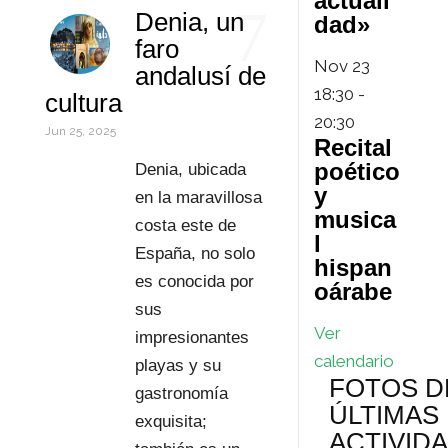
actuali
7
Denia, un
dad»
I
A
e
i
r
o
faro
n
p
r
l
d
m
Nov
23
andalusí de
18:30
-
cultura
p
e
P
p
20:30
Jun 25, 2025
Recital
s
r
a
poético
Denia, ubicada
t
e
r
y
en la maravillosa
musica
s
t
costa este de
l
España, no solo
hispan
s
i
es conocida por
oárabe
r
sus
Ver
impresionantes
calendario
playas y su
FOTOS D
gastronomía
ÚLTIMAS
exquisita;
ACTIVID