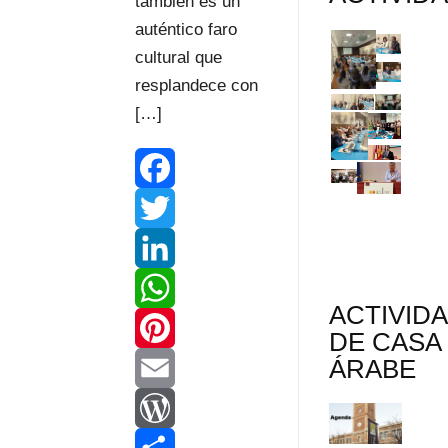
también es un
auténtico faro
cultural que
resplandece con
[…]
F
a
T
c
w
L
ACTIVID
e
i
i
W
DE CASA
ÁRABE
b
t
n
h
P
o
t
k
a
i
E