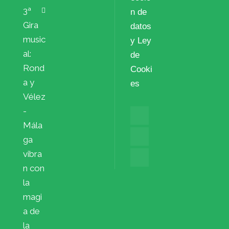
3ª
n de
Gira
datos
music
y Ley
al:
de
Rond
Cooki
a y
es
Vélez
-
Mála
ga
vibra
n con
la
magi
a de
la