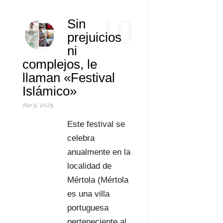
k
r
d
s
t
a
o
C
10
Sin
I
A
e
i
r
o
prejuicios
n
p
r
l
d
m
ni
complejos, le
p
e
P
p
llaman «Festival
s
r
a
Islámico»
t
e
r
Abr 9, 2025
s
t
Este festival se
celebra
s
i
anualmente en la
r
localidad de
Mértola (Mértola
es una villa
portuguesa
perteneciente al