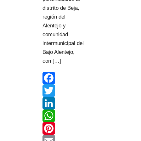
distrito de Beja,
región del
Alentejo y
comunidad
intermunicipal del
Bajo Alentejo,
con […]
F
a
T
c
w
L
e
i
i
W