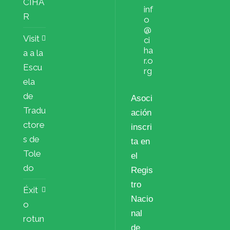
CIHA
inf
R
o
@
Visit
ci
ha
a a la
r.o
Escu
rg
ela
de
Asoci
Tradu
ación
ctore
inscri
s de
ta en
Tole
el
do
Regis
tro
Éxit
Nacio
o
nal
rotun
de