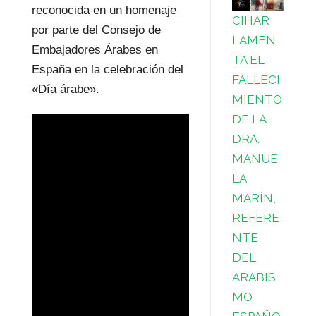
reconocida en un homenaje
CIHAR
por parte del Consejo de
LAMEN
Embajadores Árabes en
TA EL
España en la celebración del
FALLECI
«Día árabe».
MIENTO
DE LA
DRA.
MANUE
LA
MARÍN,
REFERE
NTE
DEL
ARABIS
MO