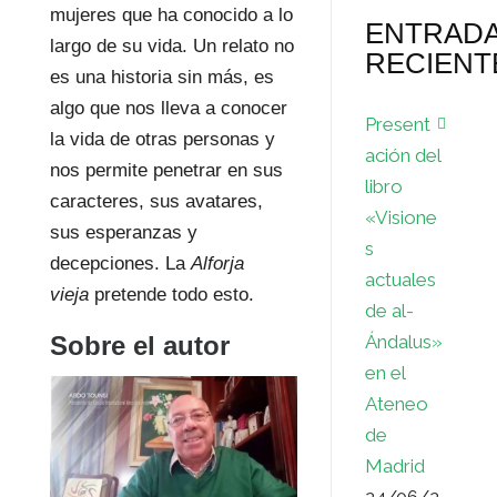
mujeres que ha conocido a lo
ENTRAD
largo de su vida. Un relato no
RECIENT
es una historia sin más, es
algo que nos lleva a conocer
Present
la vida de otras personas y
ación del
nos permite penetrar en sus
libro
caracteres, sus avatares,
«Visione
sus esperanzas y
s
decepciones. La
Alforja
actuales
vieja
pretende todo esto.
de al-
Ándalus»
Sobre el autor
en el
Ateneo
de
Madrid
24/06/2