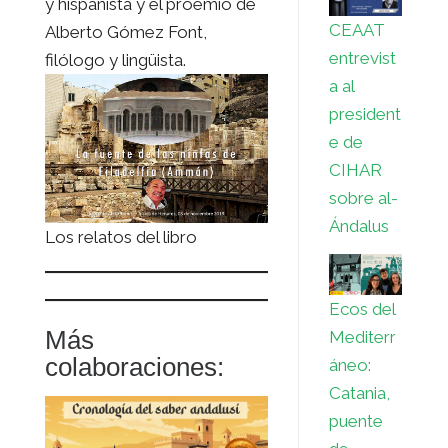
y hispanista y el proemio de
CEAAT
Alberto Gómez Font​,
entrevist
filólogo y lingüista.
a al
president
e de
CIHAR
sobre al-
Ándalus
Los relatos del libro
Ecos del
Más
Mediterr
colaboraciones:
áneo:
Catania,
puente