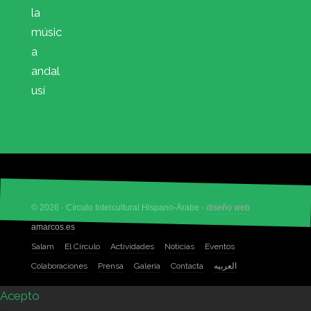
la
músic
a
andal
usí
© 2026 · Círculo Intercultural Hispano-Árabe -
diseño web
amarcos.es
Salam
El Círculo
Actividades
Noticias
Eventos
Colaboraciones
Prensa
Galería
Contacta
العربيه
Acepto