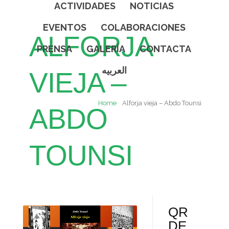
ACTIVIDADES
NOTICIAS
EVENTOS
COLABORACIONES
ALFORJA
PRENSA
GALERÍA
CONTACTA
العربيه
VIEJA –
Home
Alforja vieja – Abdo Tounsi
ABDO
TOUNSI
QR
DE