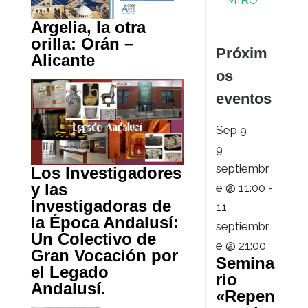
MIRO
Argelia, la otra
orilla: Orán –
Próxim
Alicante
os
eventos
Sep
9
9
septiembr
Los Investigadores
y las
e @ 11:00
-
Investigadoras de
11
la Época Andalusí:
septiembr
Un Colectivo de
e @ 21:00
Gran Vocación por
Semina
el Legado
rio
Andalusí.
«Repen