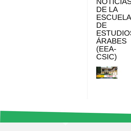
NOTICIA
r
DE LA
ESCUEL
DE
ESTUDIO
ÁRABES
(EEA-
CSIC)