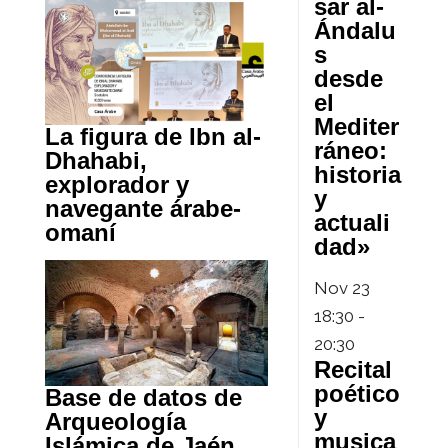
sar al-
Ándalu
s
desde
el
Mediter
La figura de Ibn al-
ráneo:
Dhahabi,
historia
explorador y
y
navegante árabe-
actuali
omaní
dad»
Nov
23
18:30
-
20:30
Recital
poético
Base de datos de
y
Arqueología
musica
Islámica de Jaén