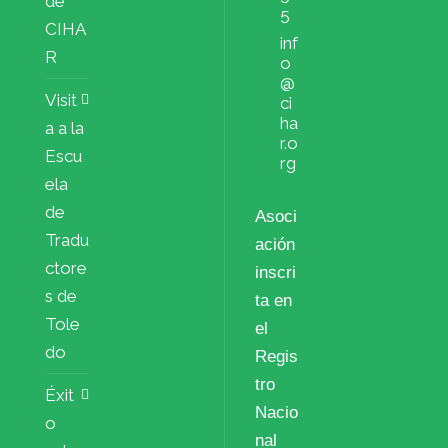
de
5
CIHA
inf
R
o
@
Visit
ci
ha
a a la
r.o
Escu
rg
ela
de
Asoci
Tradu
ación
ctore
inscri
s de
ta en
Tole
el
do
Regis
tro
Éxit
Nacio
o
nal