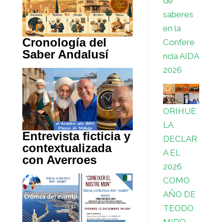
de
saberes
en la
Cronología del
Confere
Saber Andalusí
ncia AIDA
2026
ORIHUE
LA
Entrevista ficticia y
DECLAR
contextualizada
A EL
con Averroes
2026
COMO
AÑO DE
TEODO