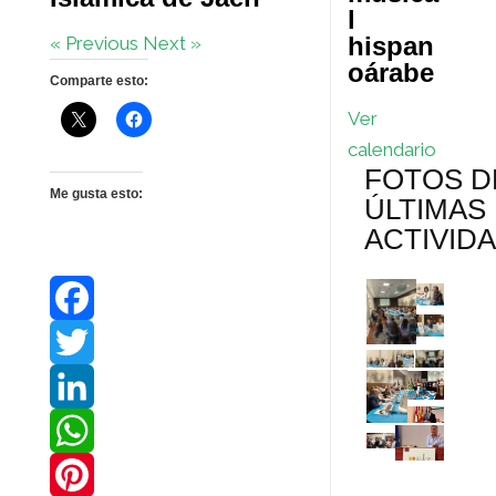
l
hispan
« Previous
Next »
oárabe
Comparte esto:
Ver
calendario
FOTOS D
Me gusta esto:
ÚLTIMAS
ACTIVID
F
a
T
c
w
L
e
i
i
W