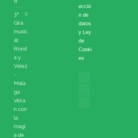
d
ecció
3ª
n de
Gira
datos
music
y Ley
al:
de
Rond
Cooki
a y
es
Vélez
-
Mála
ga
vibra
n con
la
magi
a de