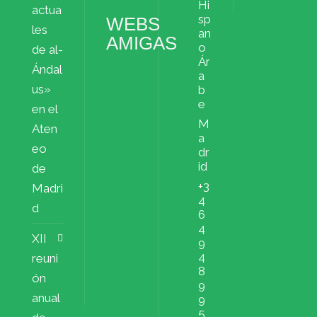
Hi
actua
sp
WEBS
les
an
AMIGAS
o
de al-
Ár
Ándal
a
us»
b
e
en el
M
Aten
a
eo
dr
id
de
+3
Madri
4
d
6
4
XII
9
4
reuni
8
ón
9
anual
9
5