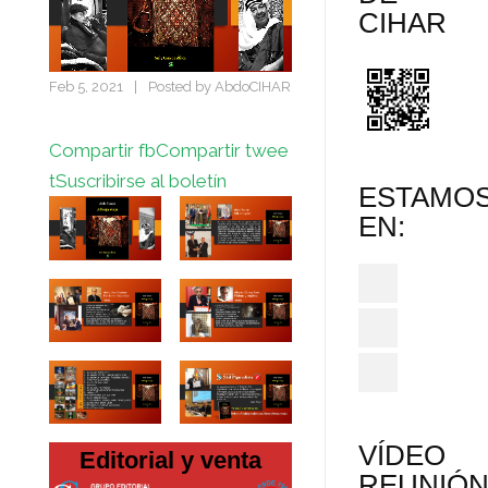
CIHAR
Feb 5, 2021
|
Posted by
AbdoCIHAR
Compartir fb
Compartir twee
t
Suscribirse al boletín
ESTAMO
EN:
VÍDEO
Editorial y venta
REUNIÓ