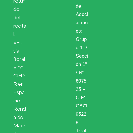
rotun
de
do
Asoci
del
acion
recita
es:
l
Grup
«Poe
o 1º /
sía
Secci
floral
ón 1ª
» de
/ Nº
CIHA
6075
R en
25 –
Espa
CIF:
cio
G871
Rond
9522
a de
8 –
Madri
Prot