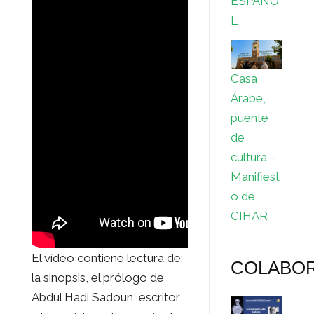
ESPAÑO
L
Casa
Árabe,
puente
de
cultura –
Manifiest
o de
CIHAR
El vídeo contiene lectura de:
COLABO
la sinopsis, el prólogo de
Abdul Hadi Sadoun​, escritor