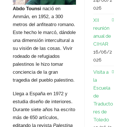
026
Abdo Tounsi
nació en
Ammán
,
en 1952, a 300
XII
metros del anfiteatro romano.
reunión
Este hecho le marcó, dándole
anual de
una dimensión intercultural a
CIHAR
su visión de las cosas. Vivir
16/06/2
rodeado de refugiados
026
palestinos le hizo tomar
Visita a
conciencia de la gran
la
tragedia del pueblo palestino.
Escuela
Llega a España en 1972 y
de
estudia diseño de interiores.
Traducto
Durante siete años ha escrito
res de
más de 650 artículos,
Toledo
editando la revista
Palestina