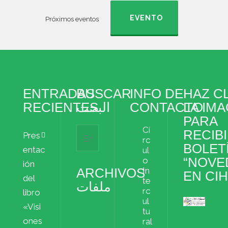
EVENTO
Próximos eventos
ENTRADAS
BUSCAR
INFO DE
HAZ CL
RECIENTES
البحث
CONTACTO
LA IM
PARA
Cí
RECIBI
Pres
rc
BOLET
entac
ul
“NOVE
o
ión
ARCHIVOS
In
EN CI
del
te
ملفات
rc
libro
ul
«Visi
Archivos
tu
ملفات
ones
ral