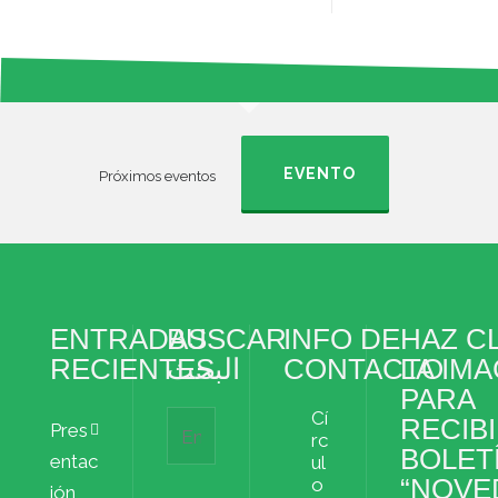
EVENTO
Próximos eventos
ENTRADAS
BUSCAR
INFO DE
HAZ CL
RECIENTES
البحث
CONTACTO
LA IM
PARA
Cí
RECIBI
Pres
rc
BOLET
entac
ul
“NOVE
o
ión