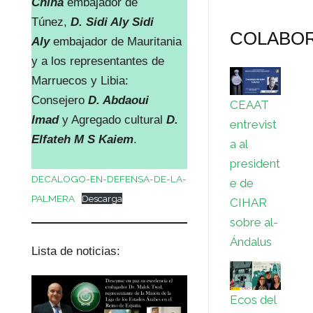
Chiha
embajador de
Túnez,
D. Sidi Aly Sidi
COLABO
Aly
embajador de Mauritania
y a los representantes de
Marruecos y Libia:
Consejero
D. Abdaoui
CEAAT
Imad
y Agregado cultural
D.
entrevist
Elfateh M S Kaiem
.
a al
president
DECALOGO-EN-DEFENSA-DE-LA-
e de
PALMERA
Descarga
CIHAR
sobre al-
Ándalus
Lista de noticias:
Ecos del