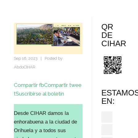
QR
DE
CIHAR
Sep 16, 2023
|
Posted by
AbdoCIHAR
Compartir fb
Compartir twee
ESTAMO
t
Suscribirse al boletín
EN:
Desde CIHAR damos la
enhorabuena a la ciudad de
Orihuela y a todos sus