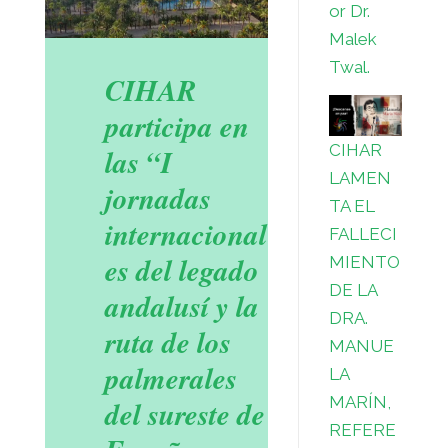
or Dr.
Malek
Twal.
CIHAR
participa en
CIHAR
las “I
LAMEN
jornadas
TA EL
internacional
FALLECI
es del legado
MIENTO
DE LA
andalusí y la
DRA.
ruta de los
MANUE
palmerales
LA
MARÍN,
del sureste de
REFERE