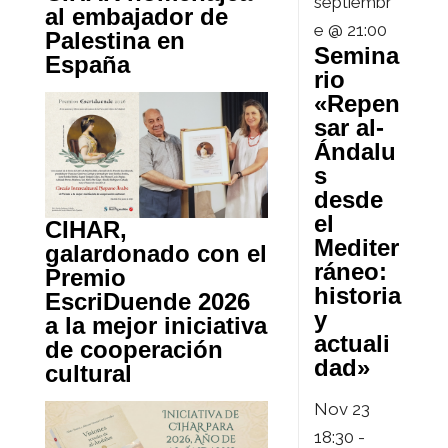
septiembr
al embajador de
e @ 21:00
Palestina en
Semina
España
rio
«Repen
sar al-
Ándalu
s
desde
el
CIHAR,
Mediter
galardonado con el
ráneo:
Premio
historia
EscriDuende 2026
y
a la mejor iniciativa
actuali
de cooperación
dad»
cultural
Nov
23
18:30
-