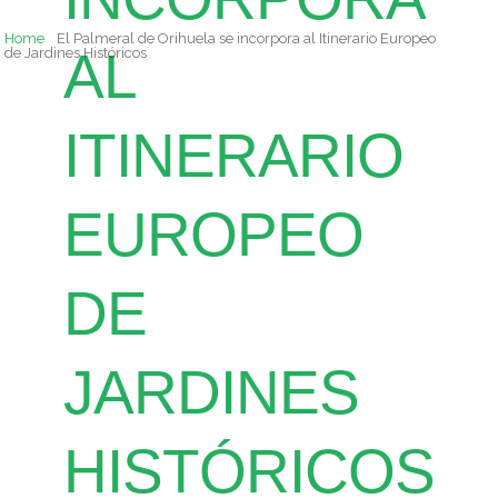
Home
El Palmeral de Orihuela se incorpora al Itinerario Europeo
AL
de Jardines Históricos
ITINERARIO
EUROPEO
DE
JARDINES
HISTÓRICOS