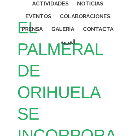
ACTIVIDADES
NOTICIAS
EVENTOS
COLABORACIONES
EL
PRENSA
GALERÍA
CONTACTA
العربيه
PALMERAL
DE
ORIHUELA
SE
INCORPORA