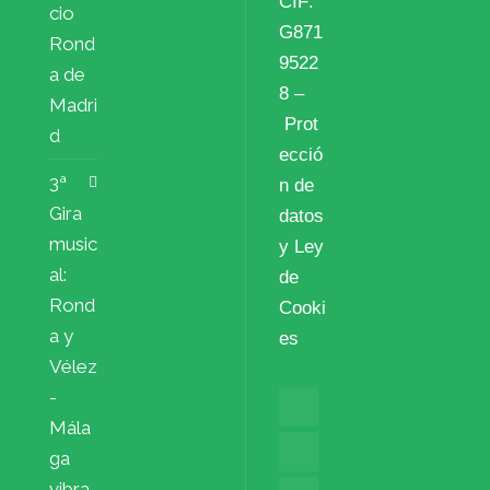
CIF:
cio
G871
Rond
9522
a de
8 –
Madri
Prot
d
ecció
3ª
n de
Gira
datos
music
y Ley
al:
de
Rond
Cooki
a y
es
Vélez
-
Mála
ga
vibra