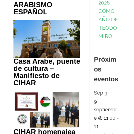
2026
ARABISMO
ESPAÑOL
COMO
AÑO DE
TEODO
MIRO
Próxim
Casa Árabe, puente
de cultura –
os
Manifiesto de
eventos
CIHAR
Sep
9
9
septiembr
e @ 11:00
-
11
CIHAR homenajea