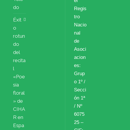
el
do
Regis
tro
Éxit
Nacio
o
nal
rotun
de
do
Asoci
del
acion
recita
es:
l
Grup
«Poe
o 1º /
sía
Secci
floral
ón 1ª
» de
/ Nº
CIHA
6075
R en
25 –
Espa