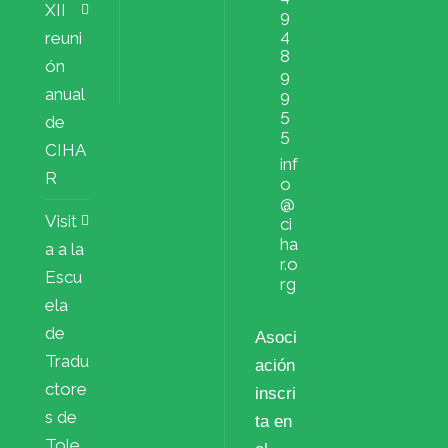
XII
9
4
reuni
8
ón
9
anual
9
5
de
5
CIHA
inf
R
o
@
Visit
ci
ha
a a la
r.o
Escu
rg
ela
de
Asoci
Tradu
ación
ctore
inscri
s de
ta en
Tole