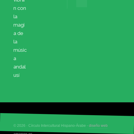
n con
la
magi
a de
la
músic
a
andal
usí
© 2026 · Círculo Intercultural Hispano-Árabe -
diseño web
amarcos.es