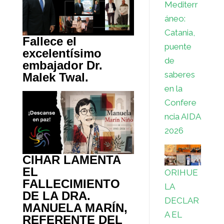
Mediterr
áneo:
Catania,
Fallece el
puente
excelentísimo
de
embajador Dr.
saberes
Malek Twal.
en la
Confere
ncia AIDA
2026
CIHAR LAMENTA
EL
ORIHUE
FALLECIMIENTO
LA
DE LA DRA.
DECLAR
MANUELA MARÍN,
A EL
REFERENTE DEL