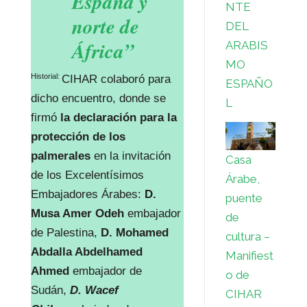
España y
NTE
norte de
DEL
África”
ARABIS
MO
Historial:
CIHAR colaboró para
ESPAÑO
dicho encuentro, donde se
L
firmó
la declaración para la
protección de los
palmerales
en la invitación
Casa
de los Excelentísimos
Árabe,
Embajadores Árabes:
D.
puente
Musa Amer Odeh
embajador
de
de Palestina,
D. Mohamed
cultura –
Abdalla Abdelhamed
Manifiest
Ahmed
embajador de
o de
Sudán,
D. Wacef
CIHAR