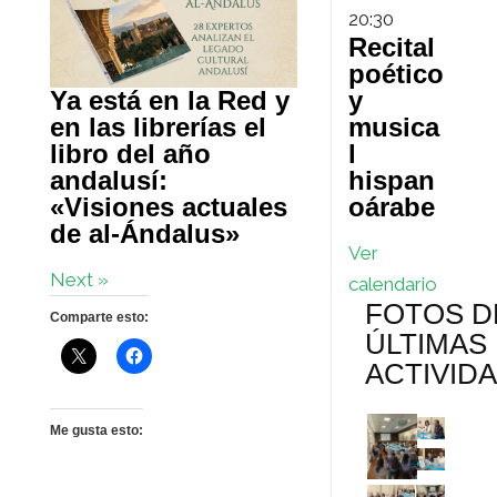
20:30
Recital
poético
Ya está en la Red y
y
en las librerías el
musica
libro del año
l
andalusí:
hispan
«Visiones actuales
oárabe
de al-Ándalus»
Ver
Next »
calendario
FOTOS D
Comparte esto:
ÚLTIMAS
ACTIVID
Me gusta esto: