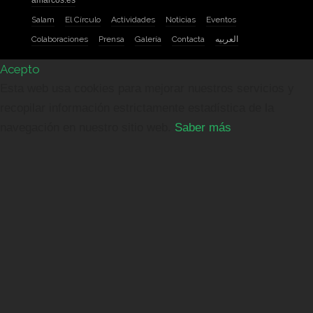
Salam
El Círculo
Actividades
Noticias
Eventos
Colaboraciones
Prensa
Galería
Contacta
العربيه
Acepto
Esta web usa cookies para mejorar nuestros servicios y
recopilar información estrictamente estadística de la
navegación en nuestro sitio web.
Saber más