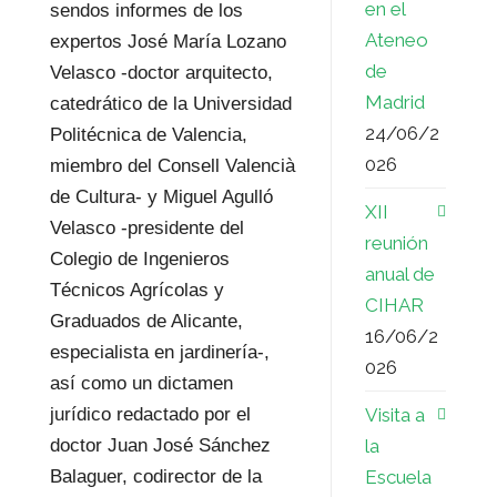
en el
sendos informes de los
Ateneo
expertos José María Lozano
de
Velasco -doctor arquitecto,
Madrid
catedrático de la Universidad
24/06/2
Politécnica de Valencia,
026
miembro del Consell Valencià
de Cultura- y Miguel Agulló
XII
Velasco -presidente del
reunión
Colegio de Ingenieros
anual de
Técnicos Agrícolas y
CIHAR
Graduados de Alicante,
16/06/2
especialista en jardinería-,
026
así como un dictamen
Visita a
jurídico redactado por el
la
doctor Juan José Sánchez
Escuela
Balaguer, codirector de la