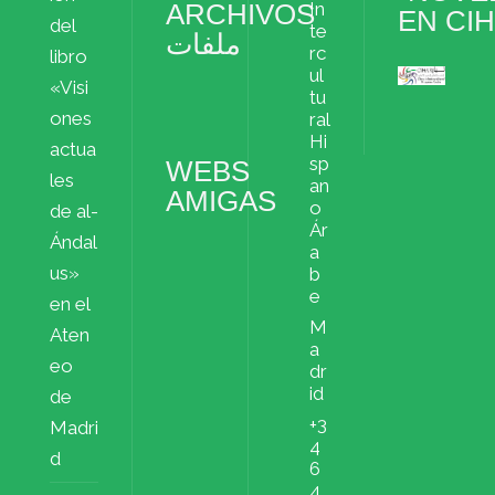
ARCHIVOS
In
EN CI
del
te
ملفات
rc
libro
ul
«Visi
Archivos
tu
ملفات
ones
ral
Hi
actua
sp
WEBS
les
an
AMIGAS
o
de al-
Ár
Ándal
a
us»
b
e
en el
M
Aten
a
eo
dr
id
de
+3
Madri
4
d
6
4