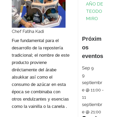
AÑO DE
TEODO
MIRO
Chef Fatiha Kadi
Próxim
Fue fundamental para el
os
desarrollo de la repostería
eventos
tradicional; el nombre de este
producto proviene
Sep
9
diréctamente del árabe
9
alsukkar así como el
septiembr
consumo de azúcar en esta
e @ 11:00
-
época se combinaba con
11
otros endulzantes y esencias
septiembr
como la vainilla o la canela .
e @ 21:00