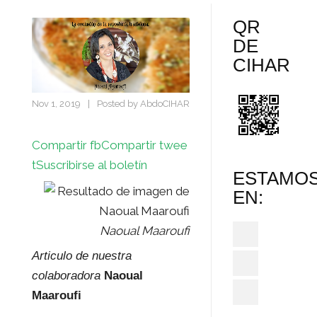
QR
DE
CIHAR
Nov 1, 2019
|
Posted by
AbdoCIHAR
Compartir fb
Compartir twee
t
Suscribirse al boletín
ESTAMO
EN:
Naoual Maaroufi
Articulo de nuestra
colaboradora
Naoual
Maaroufi