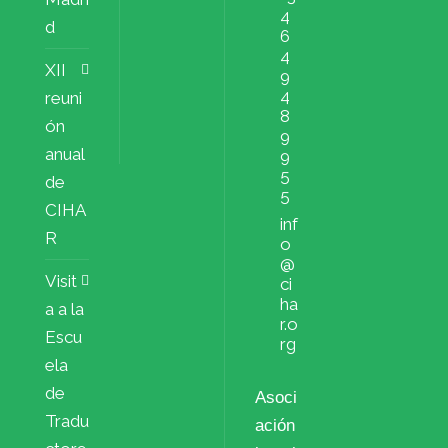
4
d
6
4
XII
9
4
reuni
8
ón
9
anual
9
5
de
5
CIHA
inf
R
o
@
Visit
ci
ha
a a la
r.o
Escu
rg
ela
de
Asoci
Tradu
ación