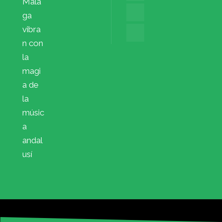
Mála
ga
vibra
n con
la
magi
a de
la
músic
a
andal
usí