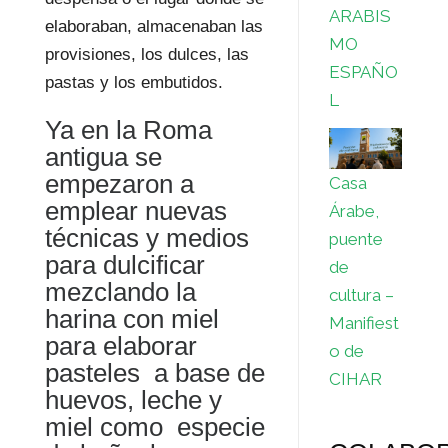
ARABIS
elaboraban, almacenaban las
MO
provisiones, los dulces, las
ESPAÑO
pastas y los embutidos.
L
Ya en la Roma
antigua se
empezaron a
Casa
emplear nuevas
Árabe,
técnicas y medios
puente
para dulcificar
de
mezclando la
cultura –
harina con miel
Manifiest
para elaborar
o de
pasteles a base de
CIHAR
huevos, leche y
miel como especie