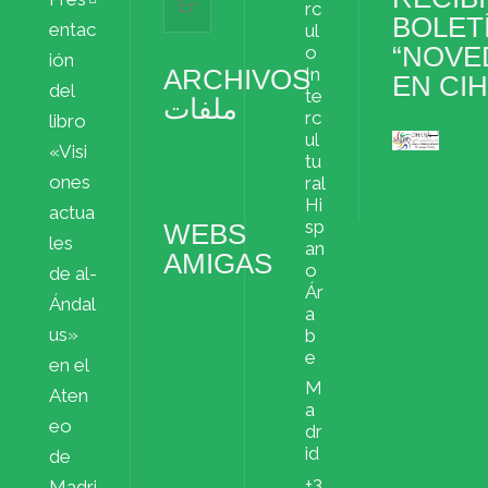
rc
BOLET
entac
ul
“NOVE
o
ión
ARCHIVOS
In
EN CI
del
te
ملفات
rc
libro
ul
«Visi
Archivos
tu
ملفات
ones
ral
Hi
actua
sp
WEBS
les
an
AMIGAS
o
de al-
Ár
Ándal
a
us»
b
e
en el
M
Aten
a
eo
dr
id
de
+3
Madri