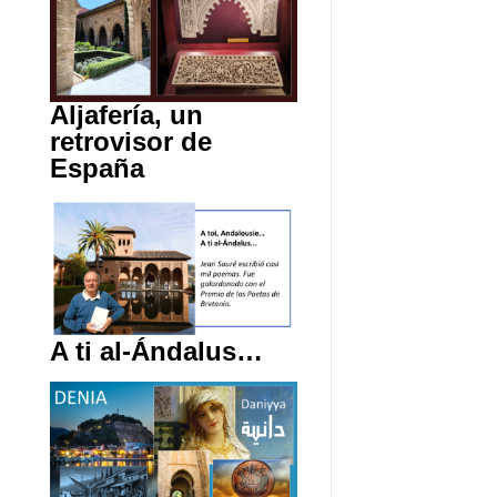
Aljafería, un
retrovisor de
España
A ti al-Ándalus…