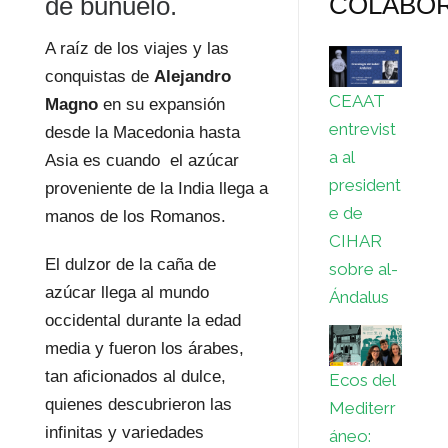
COLABO
de buñuelo.
A raíz de los viajes y las
conquistas de
Alejandro
CEAAT
Magno
en su expansión
entrevist
desde la Macedonia hasta
a al
Asia es cuando el azúcar
president
proveniente de la India llega a
e de
manos de los Romanos.
CIHAR
El dulzor de la caña de
sobre al-
azúcar llega al mundo
Ándalus
occidental durante la edad
media y fueron los árabes,
tan aficionados al dulce,
Ecos del
quienes descubrieron las
Mediterr
infinitas y variedades
áneo: