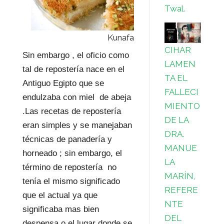
Twal.
Kunafa
CIHAR
Sin embargo , el oficio como
LAMEN
tal de repostería nace en el
TA EL
Antiguo Egipto que se
FALLECI
endulzaba con miel de abeja
MIENTO
.Las recetas de repostería
DE LA
eran simples y se manejaban
DRA.
técnicas de panadería y
MANUE
horneado ; sin embargo, el
LA
término de repostería no
MARÍN,
tenía el mismo significado
REFERE
que el actual ya que
NTE
significaba mas bien
DEL
despensa o el lugar donde se