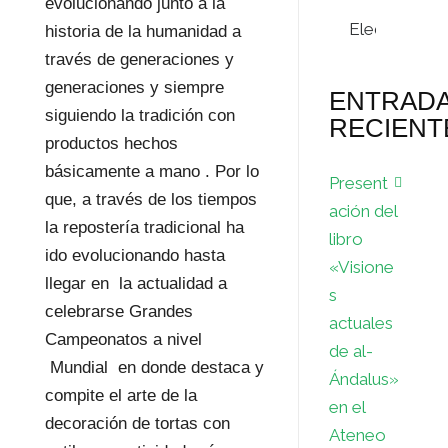
evolucionando junto a la
Archivos
historia de la humanidad a
través de generaciones y
generaciones y siempre
ENTRAD
siguiendo la tradición con
RECIENT
productos hechos
básicamente a mano . Por lo
Present
que, a través de los tiempos
ación del
la repostería tradicional ha
libro
ido evolucionando hasta
«Visione
llegar en la actualidad a
s
celebrarse Grandes
actuales
Campeonatos a nivel
de al-
Mundial en donde destaca y
Ándalus»
compite el arte de la
en el
decoración de tortas con
Ateneo