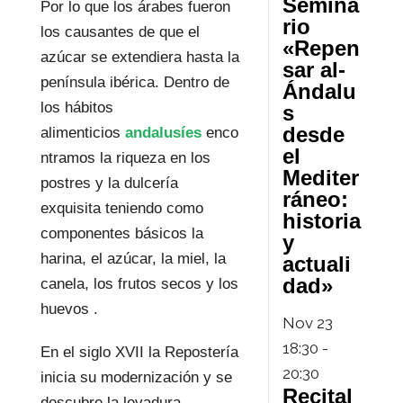
Semina
Por lo que los árabes fueron
rio
los causantes de que el
«Repen
azúcar se extendiera hasta la
sar al-
península ibérica. Dentro de
Ándalu
los hábitos
s
desde
alimenticios
andalusíes
enco
el
ntramos la riqueza en los
Mediter
postres y la dulcería
ráneo:
exquisita teniendo como
historia
componentes básicos la
y
harina, el azúcar, la miel, la
actuali
dad»
canela, los frutos secos y los
huevos .
Nov
23
18:30
-
En el siglo XVII la Repostería
20:30
inicia su modernización y se
Recital
descubre la levadura