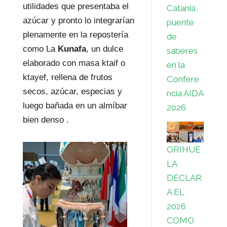
utilidades que presentaba el
Catania,
azúcar y pronto lo integrarían
puente
plenamente en la repostería
de
como La
Kunafa
, un dulce
saberes
elaborado con masa ktaif o
en la
ktayef, rellena de frutos
Confere
secos, azúcar, especias y
ncia AIDA
luego bañada en un almíbar
2026
bien denso .
ORIHUE
LA
DECLAR
A EL
2026
COMO