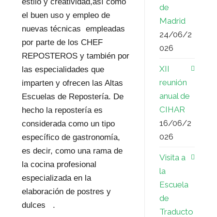
estilo y creatividad,así como
de
el buen uso y empleo de
Madrid
nuevas técnicas empleadas
24/06/2
por parte de los CHEF
026
REPOSTEROS y también por
XII
las especialidades que
reunión
imparten y ofrecen las Altas
anual de
Escuelas de Repostería. De
CIHAR
hecho la repostería es
16/06/2
considerada como un tipo
026
específico de gastronomía,
es decir, como una rama de
Visita a
la cocina profesional
la
especializada en la
Escuela
elaboración de postres y
de
dulces .
Traducto