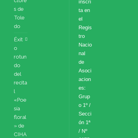
ctore
inscri
s de
ta en
Tole
el
do
Regis
tro
Éxit
Nacio
o
nal
rotun
de
do
Asoci
del
acion
recita
es:
l
Grup
«Poe
o 1º /
sía
Secci
floral
ón 1ª
» de
/ Nº
CIHA