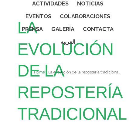
ACTIVIDADES
NOTICIAS
EVENTOS
COLABORACIONES
LA
PRENSA
GALERÍA
CONTACTA
العربيه
EVOLUCIÓN
DE LA
Home
La evolución de la repostería tradicional
REPOSTERÍA
TRADICIONAL