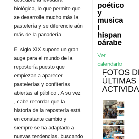
poético
biológica, lo que permite que
y
se desarrolle mucho más la
musica
pastelería y se diferencie aún
l
hispan
más de la panadería.
oárabe
El siglo XIX supone un gran
Ver
auge para el mundo de la
calendario
repostería puesto que
FOTOS D
empiezan a aparecer
ÚLTIMAS
pastelerías y confiterías
ACTIVID
abiertas al público . A su vez
, cabe recordar que la
historia de la repostería está
en constante cambio y
siempre se ha adaptado a
nuevas tendencias, buscando