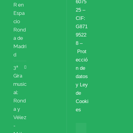
6075
R en
25 –
Espa
CIF:
cio
G871
Rond
9522
a de
8 –
Madri
Prot
d
ecció
3ª
n de
Gira
datos
music
y Ley
al:
de
Rond
Cooki
a y
es
Vélez
-