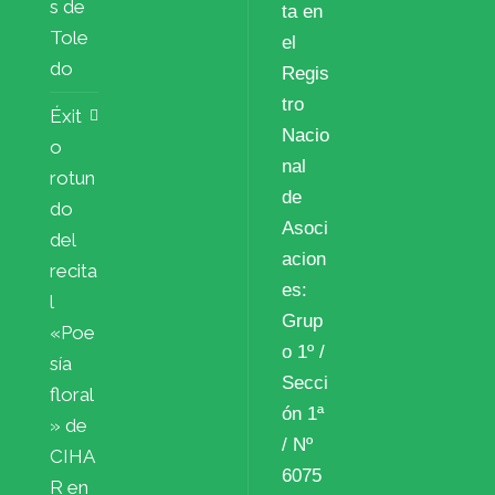
s de
ta en
Tole
el
do
Regis
tro
Éxit
Nacio
o
nal
rotun
de
do
Asoci
del
acion
recita
es:
l
Grup
«Poe
o 1º /
sía
Secci
floral
ón 1ª
» de
/ Nº
CIHA
6075
R en