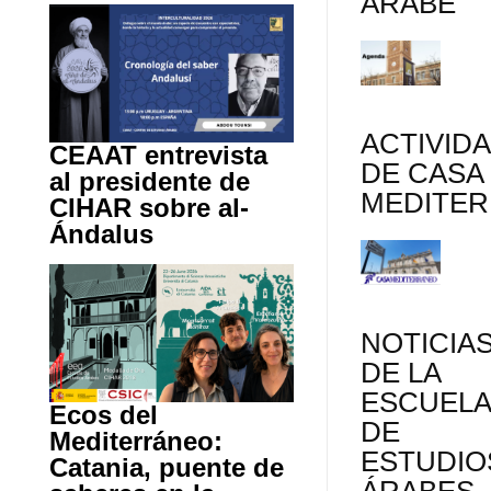
ÁRABE
ACTIVID
CEAAT entrevista
DE CASA
al presidente de
MEDITE
CIHAR sobre al-
Ándalus
NOTICIA
DE LA
ESCUEL
Ecos del
DE
Mediterráneo:
ESTUDIO
Catania, puente de