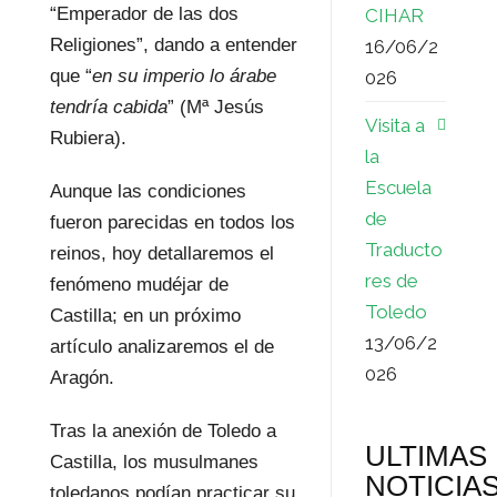
“Emperador de las dos
CIHAR
Religiones”, dando a entender
16/06/2
que “
en su imperio lo árabe
026
tendría cabida
” (Mª Jesús
Visita a
Rubiera).
la
Escuela
Aunque las condiciones
de
fueron parecidas en todos los
Traducto
reinos, hoy detallaremos el
res de
fenómeno mudéjar de
Toledo
Castilla; en un próximo
13/06/2
artículo analizaremos el de
026
Aragón.
Tras la anexión de Toledo a
ULTIMAS
Castilla, los musulmanes
NOTICIA
toledanos podían practicar su