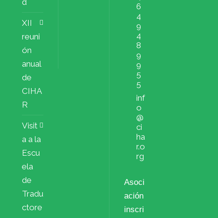
d
6
4
XII
9
4
reuni
8
ón
9
anual
9
5
de
5
CIHA
inf
R
o
@
Visit
ci
ha
a a la
r.o
Escu
rg
ela
de
Asoci
Tradu
ación
ctore
inscri