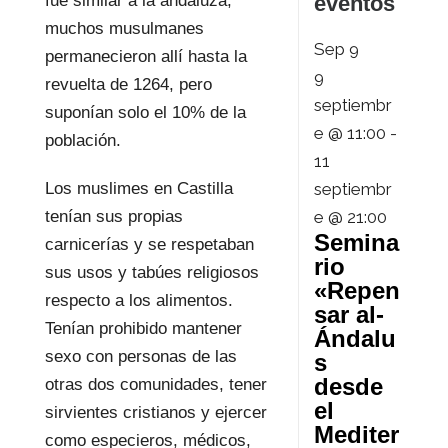
eventos
fue similar a la andaluza;
muchos musulmanes
Sep
9
permanecieron allí hasta la
9
revuelta de 1264, pero
septiembr
suponían solo el 10% de la
e @ 11:00
-
población.
11
septiembr
Los muslimes en Castilla
e @ 21:00
tenían sus propias
Semina
carnicerías y se respetaban
rio
sus usos y tabúes religiosos
«Repen
respecto a los alimentos.
sar al-
Tenían prohibido mantener
Ándalu
sexo con personas de las
s
desde
otras dos comunidades, tener
el
sirvientes cristianos y ejercer
Mediter
como especieros, médicos,