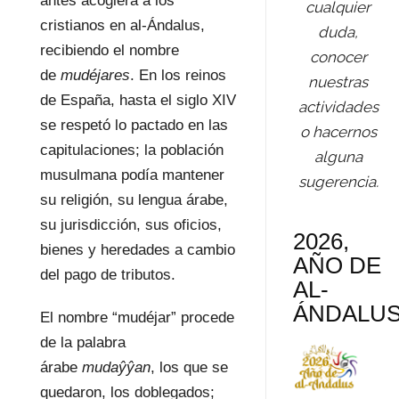
antes acogiera a los
cualquier
cristianos en al-Ándalus,
duda,
recibiendo el nombre
conocer
de
mudéjares
. En los reinos
nuestras
de España, hasta el siglo XIV
actividades
se respetó lo pactado en las
o hacernos
capitulaciones; la población
alguna
musulmana podía mantener
sugerencia.
su religión, su lengua árabe,
su jurisdicción, sus oficios,
2026,
bienes y heredades a cambio
AÑO DE
del pago de tributos.
AL-
ÁNDALU
El nombre “mudéjar” procede
de la palabra
árabe
mudaŷŷan
, los que se
quedaron, los doblegados;