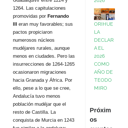
2026
Guadalquivir entre 1224 y
1264. Las capitulaciones
promovidas por
Fernando
ORIHUE
III
eran muy favorables; sus
LA
pactos propiciaron
DECLAR
numerosos núcleos
A EL
mudéjares rurales, aunque
2026
menos en ciudades. Pero las
COMO
insurrecciones de 1264-1265
AÑO DE
ocasionaron migraciones
TEODO
hacia Granada y África. Por
MIRO
ello, pese a lo que se cree,
Andalucía tuvo menos
población mudéjar que el
Próxim
resto de Castilla. La
os
conquista de Murcia en 1243