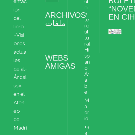
BOLET
entac
ul
“NOVE
o
ión
ARCHIVOS
In
EN CI
del
te
ملفات
rc
libro
ul
«Visi
Archivos
tu
ملفات
ones
ral
Hi
actua
sp
WEBS
les
an
AMIGAS
o
de al-
Ár
Ándal
a
us»
b
e
en el
M
Aten
a
eo
dr
id
de
+3
Madri
4