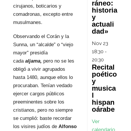
ráneo:
cirujanos, boticarios y
historia
comadronas, excepto entre
y
musulmanes.
actuali
dad»
Observando el Corán y la
Nov
23
Sunna, un “alcalde” o “viejo
18:30
-
mayor” presidía
20:30
cada
aljama,
pero no se les
Recital
obligó a vivir agrupados
poético
hasta 1480, aunque ellos lo
y
procuraban. Tenían vedado
musica
ejercer cargos públicos
l
hispan
preeminentes sobre los
oárabe
cristianos, pero no siempre
se cumplió: baste recordar
Ver
los visires judíos de
Alfonso
calendario