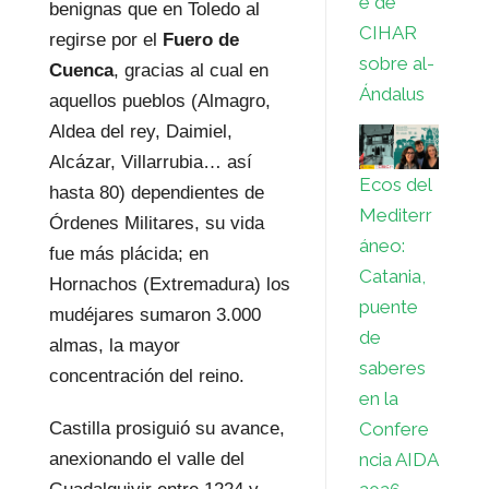
e de
benignas que en Toledo al
CIHAR
regirse por el
Fuero de
sobre al-
Cuenca
, gracias al cual en
Ándalus
aquellos pueblos (Almagro,
Aldea del rey, Daimiel,
Alcázar, Villarrubia… así
Ecos del
hasta 80) dependientes de
Mediterr
Órdenes Militares, su vida
áneo:
fue más plácida; en
Catania,
Hornachos (Extremadura) los
puente
mudéjares sumaron 3.000
de
almas, la mayor
saberes
concentración del reino.
en la
Confere
Castilla prosiguió su avance,
ncia AIDA
anexionando el valle del