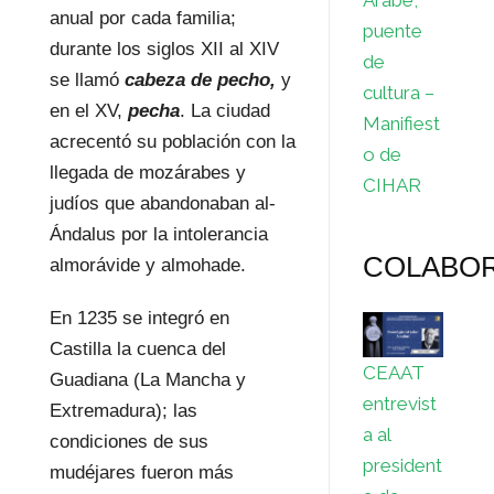
anual por cada familia;
puente
durante los siglos XII al XIV
de
se llamó
cabeza de pecho,
y
cultura –
en el XV,
pecha
. La ciudad
Manifiest
acrecentó su población con la
o de
llegada de mozárabes y
CIHAR
judíos que abandonaban al-
Ándalus por la intolerancia
COLABO
almorávide y almohade.
En 1235 se integró en
Castilla la cuenca del
CEAAT
Guadiana (La Mancha y
entrevist
Extremadura); las
a al
condiciones de sus
president
mudéjares fueron más