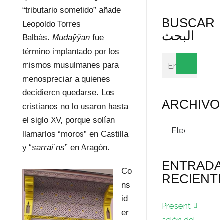
“tributario sometido” añade
BUSCAR
Leopoldo Torres
البحث
Balbás.
Mudaŷŷan
fue
término implantado por los
mismos musulmanes para
menospreciar a quienes
decidieron quedarse. Los
ARCHIVO
cristianos no lo usaron hasta
el siglo XV, porque solían
Archivos
llamarlos “moros” en Castilla
y “
sarrai´ns
” en Aragón.
ENTRAD
Co
RECIENT
ns
id
Present
er
ación del