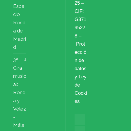
25 –
Espa
CIF:
cio
G871
Rond
9522
a de
8 –
Madri
Prot
d
ecció
3ª
n de
Gira
datos
music
y Ley
al:
de
Rond
Cooki
a y
es
Vélez
-
Mála