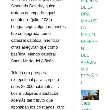
MIENTO
Sisnando Davidiz, quien
DE LA
trataba de impedir aquel
DRA.
desafuero (julio, 1085).
MANUE
Luego, según algunas fuentes
LA
fue consagrada como
MARÍN,
catedral católica, mientras
REFERE
otras aseguran que como
NTE
basílica, siendo catedral
DEL
Santa María del Alficén.
ARABIS
MO
Toledo era próspera,
ESPAÑO
excepcional para la época —
L
unos 28.000 habitantes—.
Los mudéjares satisfacían,
además del tributo que
Casa
abonaban los cristianos, otro
Árabe,