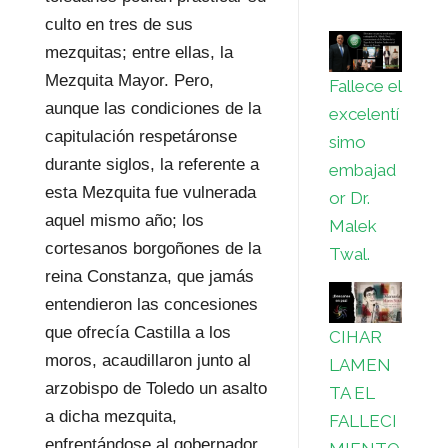
culto en tres de sus
mezquitas; entre ellas, la
Mezquita Mayor. Pero,
Fallece el
aunque las condiciones de la
excelentí
capitulación respetáronse
simo
durante siglos, la referente a
embajad
esta Mezquita fue vulnerada
or Dr.
aquel mismo año; los
Malek
cortesanos borgoñones de la
Twal.
reina Constanza, que jamás
entendieron las concesiones
que ofrecía Castilla a los
CIHAR
moros, acaudillaron junto al
LAMEN
arzobispo de Toledo un asalto
TA EL
a dicha mezquita,
FALLECI
enfrentándose al gobernador