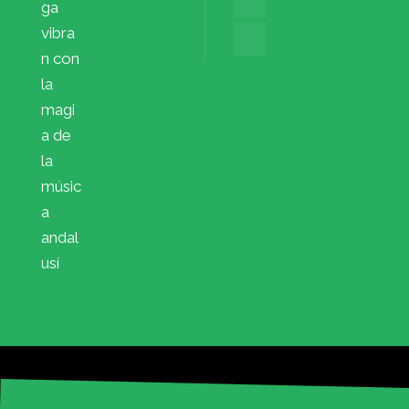
ga
vibra
n con
la
magi
a de
la
músic
a
andal
usí