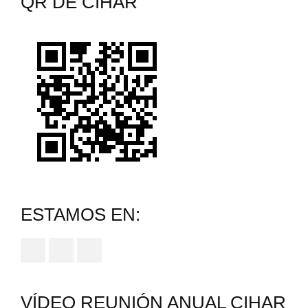
QR DE CIHAR
t
e
r
s
t
s
i
r
ESTAMOS EN:
VÍDEO REUNIÓN ANUAL CIHAR