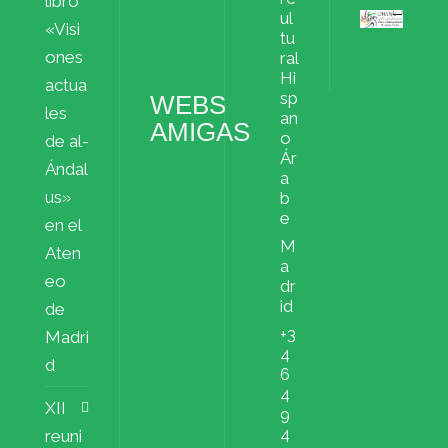
libro
ul
«Visi
Archivos
tu
ملفات
ones
ral
Hi
actua
sp
WEBS
les
an
AMIGAS
o
de al-
Ár
Ándal
a
us»
b
e
en el
M
Aten
a
eo
dr
id
de
+3
Madri
4
d
6
4
XII
9
4
reuni