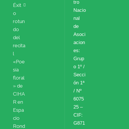
tro
Éxit
Nacio
o
nal
rotun
de
do
Asoci
del
acion
recita
es:
l
Grup
«Poe
o 1º /
sía
Secci
floral
ón 1ª
» de
/ Nº
CIHA
6075
R en
25 –
Espa
CIF:
cio
G871
Rond