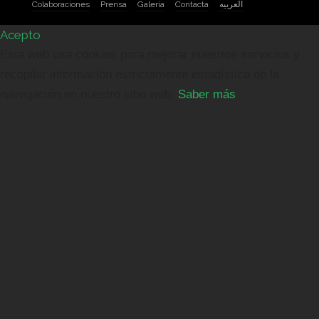
Colaboraciones
Prensa
Galería
Contacta
العربيه
Acepto
Esta web usa cookies para mejorar nuestros servicios y
recopilar información estrictamente estadística de la
navegación en nuestro sitio web.
Saber más