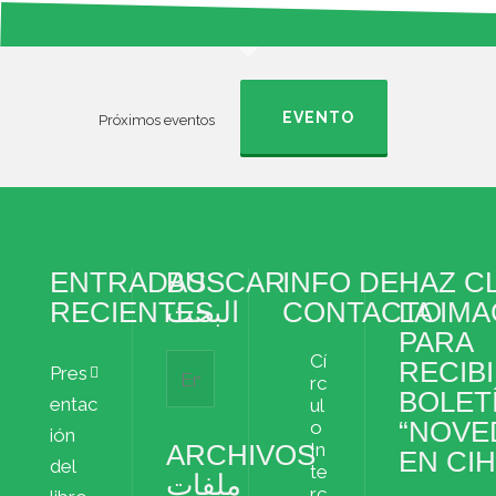
EVENTO
Próximos eventos
ENTRADAS
BUSCAR
INFO DE
HAZ CL
RECIENTES
البحث
CONTACTO
LA IM
PARA
Cí
RECIBI
Pres
rc
BOLET
entac
ul
“NOVE
o
ión
ARCHIVOS
In
EN CI
del
te
ملفات
rc