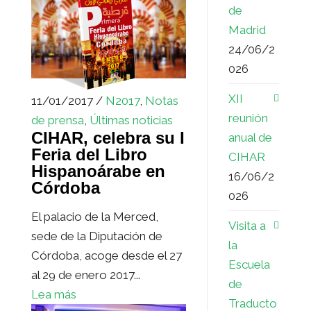
de
Madrid
24/06/2
026
XII
11/01/2017 /
N2017
,
Notas
reunión
de prensa
,
Últimas noticias
CIHAR, celebra su I
anual de
Feria del Libro
CIHAR
Hispanoárabe en
16/06/2
Córdoba
026
El palacio de la Merced,
Visita a
sede de la Diputación de
la
Córdoba, acoge desde el 27
Escuela
al 29 de enero 2017...
de
Lea más
Traducto