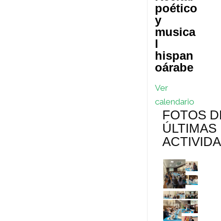
p
e
P
p
poético
y
s
r
a
musica
t
e
r
l
hispan
s
t
oárabe
s
i
Ver
r
calendario
FOTOS D
ÚLTIMAS
ACTIVID