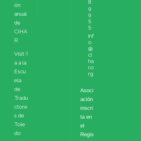
8
ón
9
anual
9
5
de
5
CIHA
inf
R
o
@
Visit
ci
ha
a a la
r.o
Escu
rg
ela
de
Asoci
Tradu
ación
ctore
inscri
s de
ta en
Tole
el
do
Regis