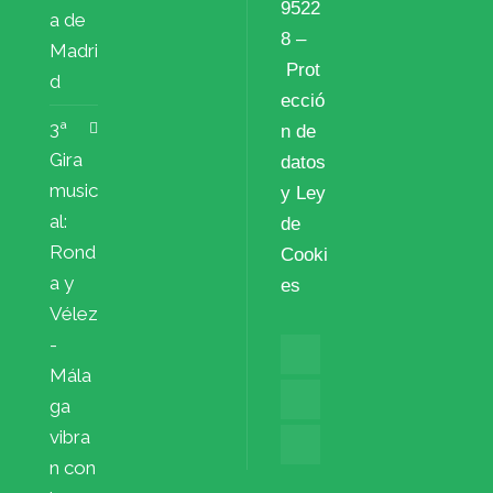
9522
a de
8 –
Madri
Prot
d
ecció
3ª
n de
Gira
datos
music
y Ley
al:
de
Rond
Cooki
a y
es
Vélez
-
Mála
ga
vibra
n con