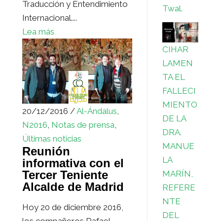
Traducción y Entendimiento
Twal.
Internacional....
Lea más
CIHAR
LAMEN
TA EL
FALLECI
MIENTO
20/12/2016 /
Al-Ándalus
,
DE LA
N2016
,
Notas de prensa
,
DRA.
Últimas noticias
MANUE
Reunión
LA
informativa con el
Tercer Teniente
MARÍN,
Alcalde de Madrid
REFERE
NTE
Hoy 20 de diciembre 2016,
DEL
los compañeros Rafael