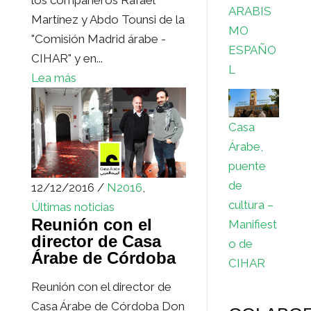
ARABIS
Martínez y Abdo Tounsi de la
MO
"Comisión Madrid árabe -
ESPAÑO
CIHAR" y en...
L
Lea más
Casa
Árabe,
puente
de
12/12/2016 /
N2016
,
cultura –
Últimas noticias
Reunión con el
Manifiest
director de Casa
o de
Árabe de Córdoba
CIHAR
Reunión con el director de
Casa Árabe de Córdoba Don