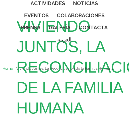
ACTIVIDADES
NOTICIAS
EVENTOS
COLABORACIONES
VIVIENDO
PRENSA
GALERÍA
CONTACTA
العربيه
JUNTOS, LA
RECONCILIAC
Home
Viviendo Juntos, La Reconciliación de la Familia Humana
DE LA FAMILIA
HUMANA