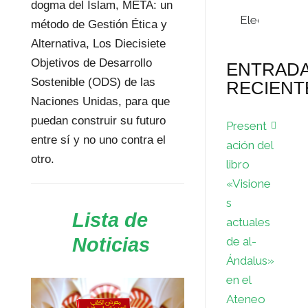
dogma del Islam, META: un
Archivos
método de Gestión Ética y
Alternativa, Los Diecisiete
Objetivos de Desarrollo
ENTRAD
Sostenible (ODS) de las
RECIENT
Naciones Unidas, para que
puedan construir su futuro
Present
entre sí y no uno contra el
ación del
otro.
libro
«Visione
s
Lista de
actuales
Noticias
de al-
Ándalus»
en el
Ateneo