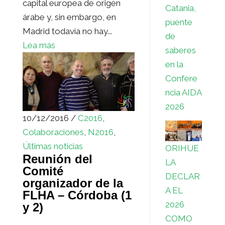
capital europea de origen
Catania,
árabe y, sin embargo, en
puente
Madrid todavía no hay...
de
Lea más
saberes
en la
Confere
ncia AIDA
2026
10/12/2016 /
C2016
,
Colaboraciones
,
N2016
,
Últimas noticias
ORIHUE
Reunión del
LA
Comité
DECLAR
organizador de la
A EL
FLHA – Córdoba (1
2026
y 2)
COMO