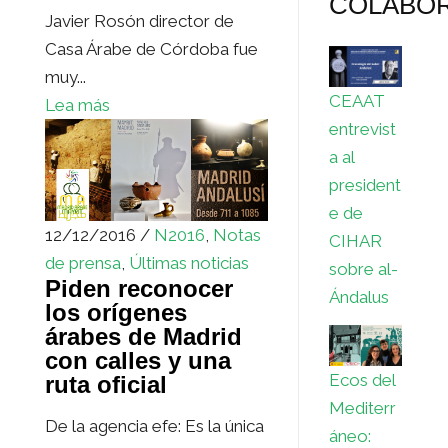
COLABO
Javier Rosón director de
Casa Árabe de Córdoba fue
muy...
CEAAT
Lea más
entrevist
a al
president
e de
12/12/2016 /
N2016
,
Notas
CIHAR
de prensa
,
Últimas noticias
sobre al-
Piden reconocer
Ándalus
los orígenes
árabes de Madrid
con calles y una
Ecos del
ruta oficial
Mediterr
De la agencia efe: Es la única
áneo: