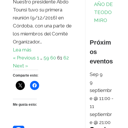
Nuestro presidente Abdo
AÑO DE
Tounsi tuvo su primera
TEODO
reunión (9/12/2016) en
MIRO
Córdoba, con una parte de
los miembros del Comité
Próxim
Organizador...
Lea más
os
« Previous
1
…
59
60
61
62
eventos
Next »
Sep
9
Comparte esto:
9
septiembr
e @ 11:00
-
Me gusta esto:
11
septiembr
e @ 21:00