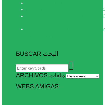
XII reunión anual de CIHAR
Visita a la Escuela de Traductores de Toled
Éxito rotundo del recital «Poesía floral» de
en Espacio Ronda de Madrid
3ª Gira musical: Ronda y Vélez-Málaga vibra
la magia de la música andalusí
BUSCAR البحث
ARCHIVOS ملفات
Archivos
ملفات
WEBS AMIGAS