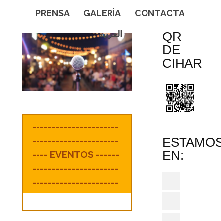
PRENSA
GALERÍA
CONTACTA
العربيه
QR
DE
CIHAR
----------------------
ESTAMO
----------------------
EN:
---- EVENTOS ------
----------------------
----------------------