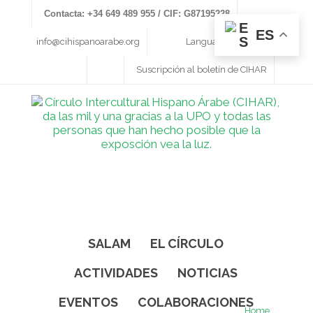
Contacta: +34 649 489 955 / CIF: G87195228
ES
info@cihispanoarabe.org
Language
Login
Suscripción al boletín de CIHAR
SALAM
EL CÍRCULO
ACTIVIDADES
NOTICIAS
EVENTOS
COLABORACIONES
Home