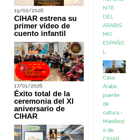
NTE
19/02/2026
DEL
CIHAR estrena su
primer vídeo de
ARABIS
cuento infantil
MO
ESPAÑO
L
Casa
17/01/2026
Árabe,
Éxito total de la
puente
ceremonia del XI
de
aniversario de
cultura –
CIHAR
Manifiest
o de
CIHAR