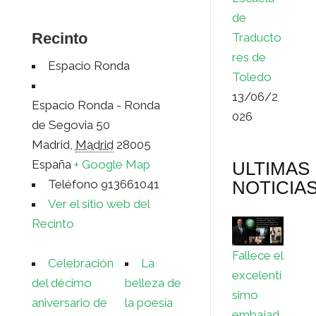
de
Recinto
Traducto
res de
Espacio Ronda
Toledo
13/06/2
Espacio Ronda - Ronda
026
de Segovia 50
Madrid
,
Madrid
28005
España
+ Google Map
ULTIMAS
NOTICIA
Teléfono
913661041
Ver el sitio web del
Recinto
Fallece el
Celebración
La
excelentí
del décimo
belleza de
simo
aniversario de
la poesía
embajad