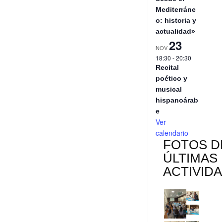
s
s
i
Mediterráne
o: historia y
t
s
r
actualidad»
23
NOV
18:30
-
20:30
Recital
poético y
musical
hispanoárab
e
Ver
calendario
FOTOS D
ÚLTIMAS
ACTIVID