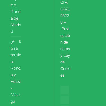
CIF:
cio
G871
Rond
9522
a de
8 –
Madri
Prot
d
ecció
3ª
n de
Gira
datos
music
y Ley
al:
de
Rond
Cooki
a y
es
Vélez
-
Mála
ga