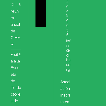
4
XII
9
4
reuni
8
ón
9
anual
9
5
de
5
CIHA
inf
R
o
@
Visit
ci
ha
a a la
r.o
Escu
rg
ela
de
Asoci
Tradu
ación
ctore
inscri
s de
ta en