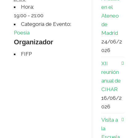
s
s
i
Hora:
en el
19:00 - 21:00
Ateneo
t
s
r
Categoría de Evento:
de
Poesía
Madrid
Organizador
24/06/2
026
FIFP
XII
reunión
anual de
CIHAR
16/06/2
026
Visita a
la
Escuela