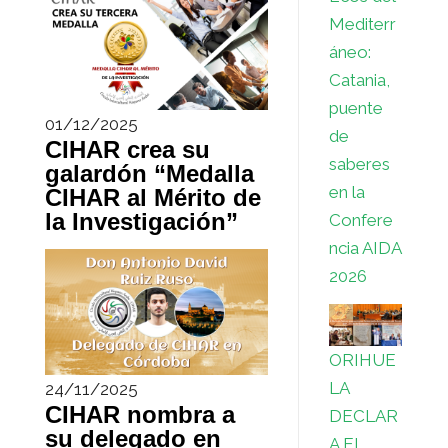
Mediterr
áneo:
Catania,
puente
01/12/2025
de
CIHAR crea su
saberes
galardón “Medalla
en la
CIHAR al Mérito de
la Investigación”
Confere
ncia AIDA
2026
ORIHUE
LA
24/11/2025
CIHAR nombra a
DECLAR
su delegado en
A EL