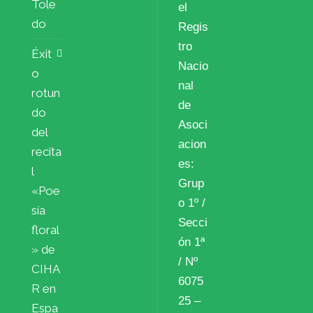
Tole
el
do
Regis
tro
Éxit
Nacio
o
nal
rotun
de
do
Asoci
del
acion
recita
es:
l
Grup
«Poe
o 1º /
sía
Secci
floral
ón 1ª
» de
/ Nº
CIHA
6075
R en
25 –
Espa