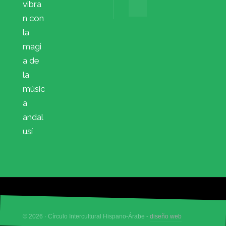
vibra
n con
la
magi
a de
la
músic
a
andal
usí
© 2026 · Círculo Intercultural Hispano-Árabe -
diseño web