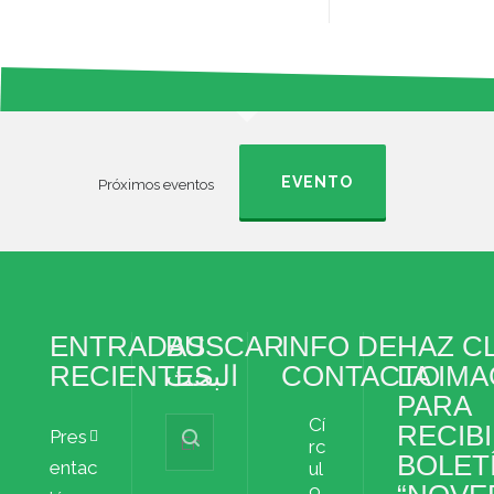
EVENTO
Próximos eventos
ENTRADAS
BUSCAR
INFO DE
HAZ CL
RECIENTES
البحث
CONTACTO
LA IM
PARA
Cí
RECIBI
Pres
rc
BOLET
entac
ul
o