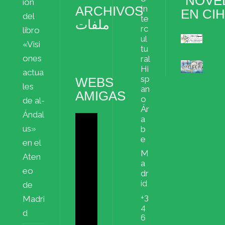
“NOVE
ión
ARCHIVOS
In
EN CI
del
te
ملفات
rc
libro
ul
«Visi
Archivos
tu
ملفات
ones
ral
Hi
actua
sp
WEBS
les
an
AMIGAS
o
de al-
Ár
Ándal
a
us»
b
e
en el
M
Aten
a
eo
dr
id
de
+3
Madri
4
d
6