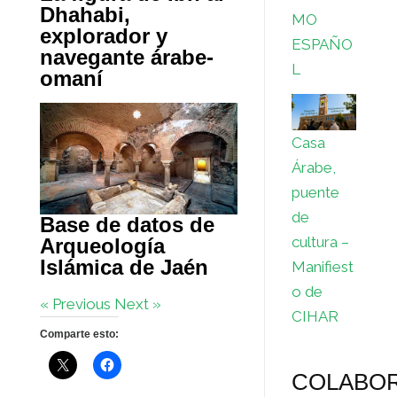
Dhahabi,
MO
explorador y
ESPAÑO
navegante árabe-
L
omaní
Casa
Árabe,
puente
de
Base de datos de
cultura –
Arqueología
Islámica de Jaén
Manifiest
o de
« Previous
Next »
CIHAR
Comparte esto:
COLABO