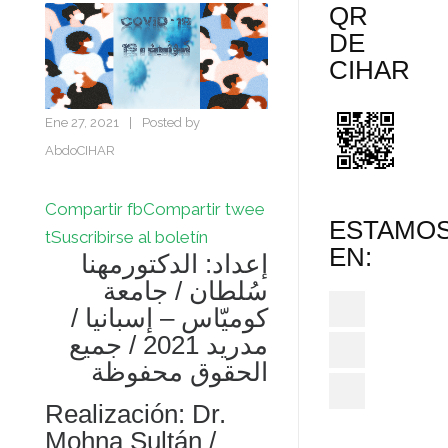
QR
DE
CIHAR
Ene 27, 2021
|
Posted by
AbdoCIHAR
Compartir fb
Compartir twee
ESTAMO
t
Suscribirse al boletín
EN:
إعداد: الدكتورمهنا
سُلطان / جامعة
كوميّاس – إسبانيا /
مدريد 2021 / جميع
الحقوق محفوظة
Realización: Dr.
Mohna Sultán /