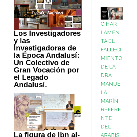
CIHAR
Los Investigadores
LAMEN
y las
TA EL
Investigadoras de
FALLECI
la Época Andalusí:
MIENTO
Un Colectivo de
DE LA
Gran Vocación por
DRA.
el Legado
Andalusí.
MANUE
LA
MARÍN,
REFERE
NTE
DEL
La figura de Ibn al-
ARABIS