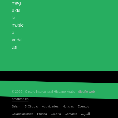
magi
a de
la
músic
a
andal
usí
© 2026 · Círculo Intercultural Hispano-Árabe -
diseño web
amarcos.es
Salam
El Círculo
Actividades
Noticias
Eventos
Colaboraciones
Prensa
Galería
Contacta
العربيه