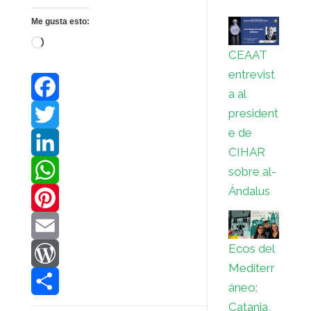
Me gusta esto:
Cargando...
CEAAT
entrevist
a al
president
F
e de
a
T
CIHAR
c
w
L
sobre al-
Ándalus
e
i
i
W
b
t
n
h
P
Ecos del
o
t
k
a
i
E
Mediterr
o
e
e
t
n
m
W
áneo:
Catania,
k
r
d
s
t
a
o
C