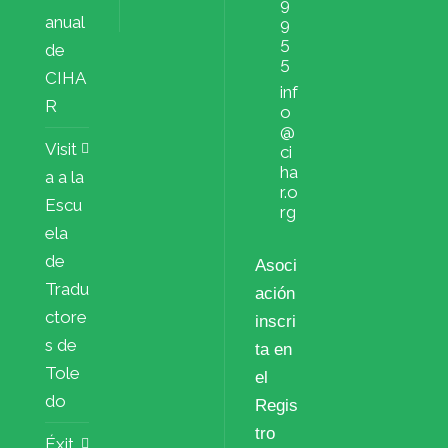
9
anual
9
5
de
5
CIHA
inf
R
o
@
Visit
ci
ha
a a la
r.o
Escu
rg
ela
de
Asoci
Tradu
ación
ctore
inscri
s de
ta en
Tole
el
do
Regis
tro
Éxit