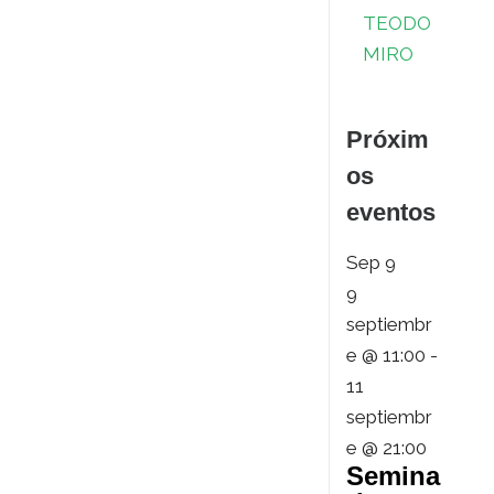
TEODO
MIRO
Próxim
os
eventos
Sep
9
9
septiembr
e @ 11:00
-
11
septiembr
e @ 21:00
Semina