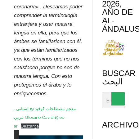
2026,
coronaria» . Deseamos poder
AÑO DE
comprender la terminología
AL-
extranjera y usar nuestra
ÁNDALU
lengua en ella, para que los
árabes se familiaricen con él,
ya que están familiarizados
con los términos que no nos
satisfacen porque no son de
BUSCAR
nuestra lengua. Con esto
البحث
protegemos el árabe y lo
enriquecemos.
معجم مصطلحات كوفيد 19 إسباني ـ
عربي Glosario Covid 19 es-
ARCHIVO
ar
Descarga
Archivos