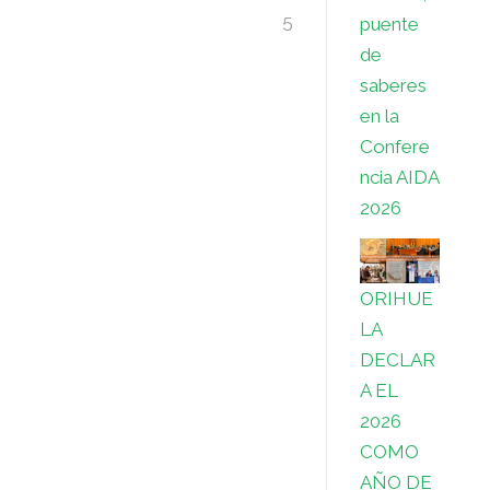
5
puente
I
A
e
i
r
o
de
n
p
r
l
d
m
saberes
en la
p
e
P
p
Confere
s
r
a
ncia AIDA
2026
t
e
r
s
t
ORIHUE
s
i
LA
r
DECLAR
A EL
2026
COMO
AÑO DE