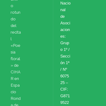
Nacio
o
nal
rotun
de
do
Asoci
del
acion
recita
es:
l
Grup
«Poe
o 1º /
sía
Secci
floral
ón 1ª
» de
/ Nº
CIHA
6075
R en
25 –
Espa
CIF:
cio
G871
Rond
9522
a de