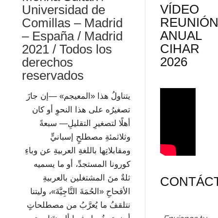
VÍDEO
Universidad de
REUNIÓ
Comillas – Madrid
ANUAL
– España / Madrid
CIHAR
2021 / Todos los
2026
derechos
reservados
يتناول
هذا «المعيجم» —إن جاز
تصغير
ه على هذا النحو
أو كان
أهلًا لتصغير
التقليل
— سبعةً
وثلاثمئةِ مصطلحٍ إسبانيٍّ
ومقابلاتِها باللغةِ العربيةِ عن وباءِ
كورونا المستجدِّ، أو ما يسميه
ثلةٌ منَ المشتغلين بالعربيةِ
CONTÁC
الأقحاحِ «الحُمَةَ التَّاجِيَّةَ»، وليتنا
نتلقفُ ما يُعرَّبُ من مصطلحاتٍ