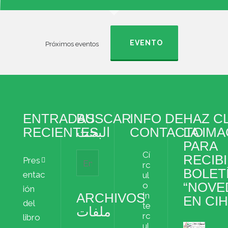
EVENTO
Próximos eventos
ENTRADAS
BUSCAR
INFO DE
HAZ CL
RECIENTES
البحث
CONTACTO
LA IM
PARA
Cí
RECIBI
Pres
rc
BOLET
entac
ul
“NOVE
o
ión
ARCHIVOS
In
EN CI
del
te
ملفات
rc
libro
ul