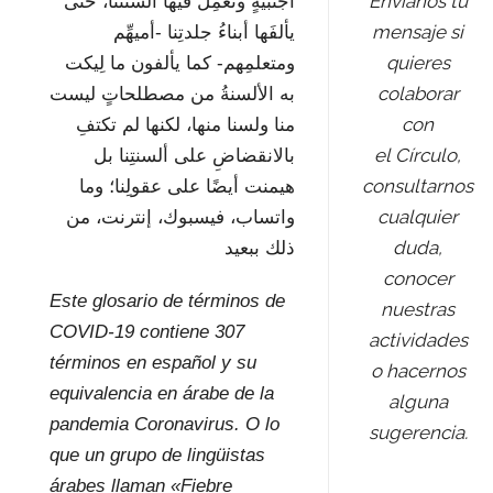
Envíanos tu
أجنبيةٍ ونُعمِل فيها ألسنتَنا، حتى
mensaje si
يألفَها أبناءُ جلدتِنا -أميهِّم
quieres
ومتعلمِهم- كما يألفون ما لِيكت
colaborar
به الألسنةُ من مصطلحاتٍ ليست
con
منا ولسنا منها، لكنها لم تكتفِ
el Círculo,
بالانقضاضِ على ألسنتِنا بل
consultarnos
هيمنت أيضًا على عقولِنا؛ وما
cualquier
واتساب، فيسبوك، إنترنت، من
duda,
ذلك ببعيد
conocer
Este glosario de términos de
nuestras
COVID-19 contiene 307
actividades
términos en español y su
o hacernos
equivalencia en árabe de la
alguna
pandemia Coronavirus. O lo
sugerencia.
que un grupo de lingüistas
árabes llaman «Fiebre