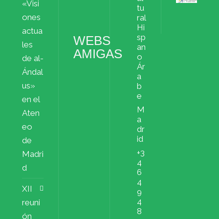
«Visi
Archivos
tu
ملفات
ones
ral
Hi
actua
sp
WEBS
les
an
AMIGAS
o
de al-
Ár
Ándal
a
us»
b
e
en el
M
Aten
a
eo
dr
id
de
+3
Madri
4
d
6
4
XII
9
4
reuni
8
ón