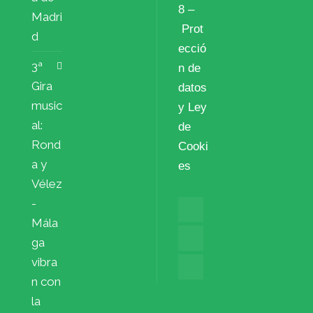
8 –
Madri
Prot
d
ecció
3ª
n de
Gira
datos
music
y Ley
al:
de
Rond
Cooki
a y
es
Vélez
-
Mála
ga
vibra
n con
la