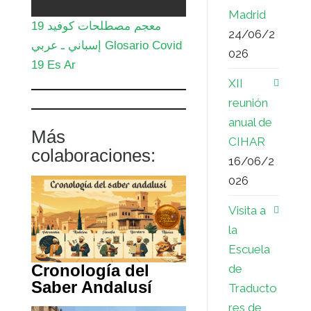
Madrid
معجم مصطلحات كوفيد 19
24/06/2
إسباني ـ عربي Glosario Covid
026
19 Es Ar
XII
reunión
anual de
Más
CIHAR
colaboraciones:
16/06/2
026
Visita a
la
Escuela
Cronología del
de
Saber Andalusí
Traducto
res de