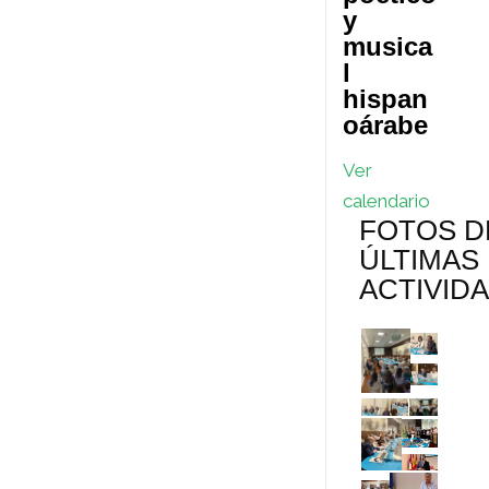
y
musica
l
hispan
oárabe
Ver
calendario
FOTOS D
ÚLTIMAS
ACTIVID