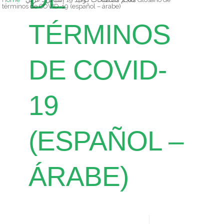
términos de COVID-19 (español – árabe)
TÉRMINOS
DE COVID-
19
(ESPAÑOL –
ÁRABE)