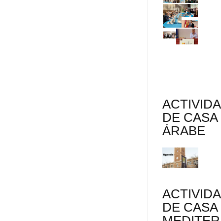
s
i
r
ACTIVID
DE CASA
ÁRABE
ACTIVID
DE CASA
MEDITE