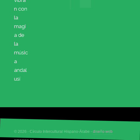
n con
la
magi
a de
la
músic
a
andal
usí
© 2026 · Círculo Intercultural Hispano-Árabe -
diseño web