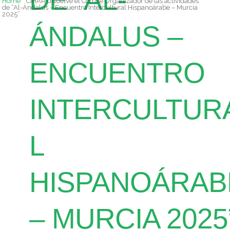
DE “AL-
Home
CIHAR disuelve el Comité Organizador de las actividades
de “Al-Ándalus – Encuentro Intercultural Hispanoárabe – Murcia
2025”
ÁNDALUS –
ENCUENTRO
INTERCULTUR
L
HISPANOÁRAB
– MURCIA 2025