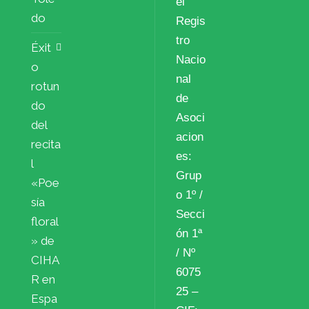
el
do
Regis
tro
Éxit
Nacio
o
nal
rotun
de
do
Asoci
del
acion
recita
es:
l
Grup
«Poe
o 1º /
sía
Secci
floral
ón 1ª
» de
/ Nº
CIHA
6075
R en
25 –
Espa