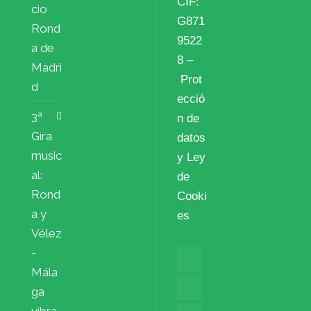
CIF:
cio
G871
Rond
9522
a de
8 –
Madri
Prot
d
ecció
3ª
n de
Gira
datos
music
y Ley
al:
de
Rond
Cooki
a y
es
Vélez
-
Mála
ga
vibra