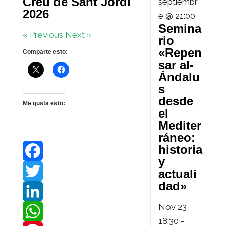
Creu de Sant Jordi
septiembr
2026
e @ 21:00
Semina
« Previous
Next »
rio
«Repen
Comparte esto:
sar al-
Ándalu
s
desde
Me gusta esto:
el
Mediter
ráneo:
historia
y
F
actuali
dad»
a
T
Nov
23
c
w
L
18:30
-