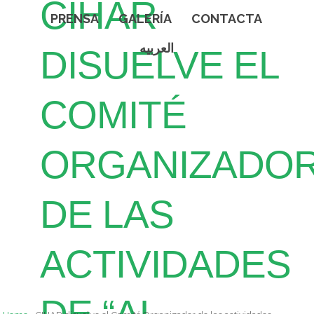
CIHAR
PRENSA
GALERÍA
CONTACTA
العربيه
DISUELVE EL
COMITÉ
ORGANIZADO
DE LAS
ACTIVIDADES