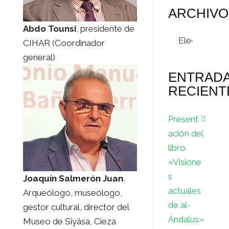
ARCHIVO
Abdo Tounsi
, presidente de
Archivos
CIHAR (Coordinador
general)
ENTRAD
RECIENT
Present
ación del
libro
«Visione
s
Joaquín Salmerón Juan
.
actuales
Arqueólogo, museólogo,
de al-
gestor cultural, director del
Ándalus»
Museo de Siyâsa, Cieza