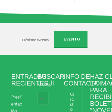
EVENTO
Próximos eventos
ENTRADAS
BUSCAR
INFO DE
HAZ CL
RECIENTES
البحث
CONTACTO
LA IM
PARA
Cí
RECIBI
Pres
rc
BOLET
entac
ul
“NOVE
o
ión