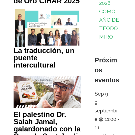
de Oro CIHAR 2025
2026
COMO
AÑO DE
TEODO
MIRO
La traducción, un
puente
Próxim
intercultural
os
eventos
Sep
9
9
septiembr
El palestino Dr.
e @ 11:00
-
Salah Jamal,
11
galardonado con la