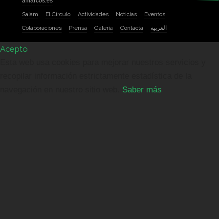
amarcos.es
Salam
El Círculo
Actividades
Noticias
Eventos
Colaboraciones
Prensa
Galería
Contacta
العربيه
Acepto
Esta web usa cookies para mejorar nuestros servicios y
recopilar información estrictamente estadística de la
navegación en nuestro sitio web.
Saber más