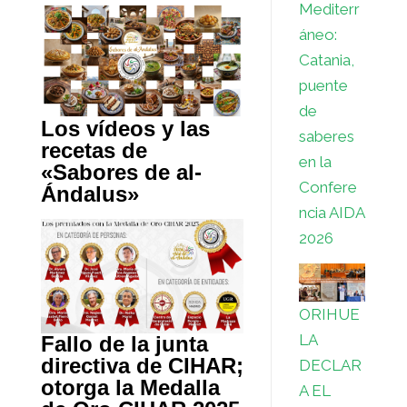
Mediterr
áneo:
Catania,
puente
de
Los vídeos y las
saberes
recetas de
en la
«Sabores de al-
Confere
Ándalus»
ncia AIDA
2026
ORIHUE
LA
Fallo de la junta
directiva de CIHAR;
DECLAR
otorga la Medalla
A EL