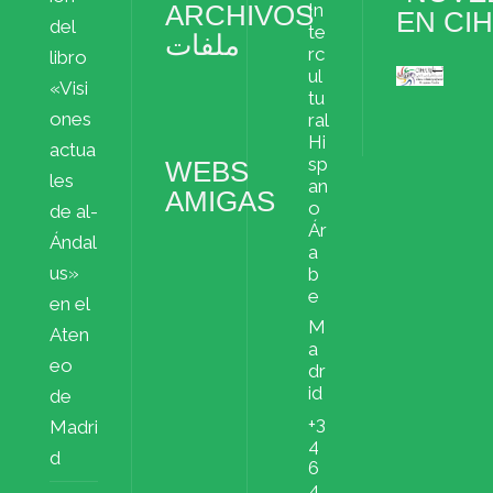
ARCHIVOS
In
EN CI
del
te
ملفات
rc
libro
ul
«Visi
Archivos
tu
ملفات
ones
ral
Hi
actua
sp
WEBS
les
an
AMIGAS
o
de al-
Ár
Ándal
a
us»
b
e
en el
M
Aten
a
eo
dr
id
de
+3
Madri
4
d
6
4