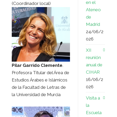
en el
(Coordinador local)
Ateneo
de
Madrid
24/06/2
026
XII
reunión
anual de
Pilar Garrido Clemente
.
CIHAR
Profesora Titular del Área de
16/06/2
Estudios Árabes e Islámicos
026
de la Facultad de Letras de
la Universidad de Murcia
Visita a
la
Escuela