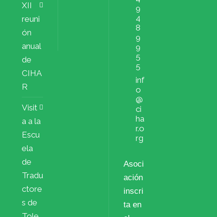
XII
9
4
reuni
8
ón
9
anual
9
5
de
5
CIHA
inf
R
o
@
Visit
ci
ha
a a la
r.o
Escu
rg
ela
de
Asoci
Tradu
ación
ctore
inscri
s de
ta en
Tole