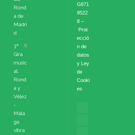
G871
Rond
9522
a de
8 –
Madri
Prot
d
ecció
3ª
n de
Gira
datos
music
y Ley
al:
de
Rond
Cooki
a y
es
Vélez
-
Mála
ga
vibra