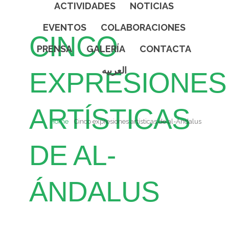
ACTIVIDADES
NOTICIAS
EVENTOS
COLABORACIONES
CINCO
PRENSA
GALERÍA
CONTACTA
العربيه
EXPRESIONES
ARTÍSTICAS
Home
Cinco expresiones artísticas de al-Ándalus
DE AL-
ÁNDALUS