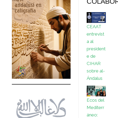
COLABO
CEAAT
entrevist
a al
president
e de
CIHAR
sobre al-
Ándalus
Ecos del
Mediterr
áneo: