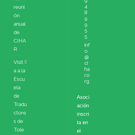
9
4
reuni
8
ón
9
anual
9
5
de
5
CIHA
inf
R
o
@
Visit
ci
ha
a a la
r.o
Escu
rg
ela
de
Asoci
Tradu
ación
ctore
inscri
s de
ta en
Tole
el