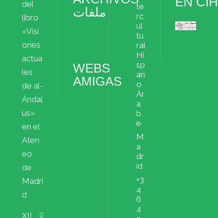
EN CI
del
te
ملفات
rc
libro
ul
«Visi
Archivos
tu
ملفات
ones
ral
Hi
actua
sp
WEBS
les
an
AMIGAS
o
de al-
Ár
Ándal
a
us»
b
e
en el
M
Aten
a
eo
dr
id
de
+3
Madri
4
d
6
4
XII