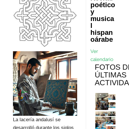
poético
y
musica
l
hispan
oárabe
Ver
calendario
FOTOS D
ÚLTIMAS
ACTIVID
La lacería andalusí se
desarrolló durante los siglos