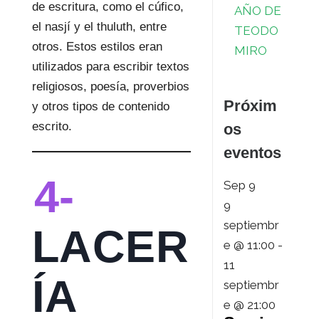
de escritura, como el cúfico,
AÑO DE
el nasjí y el thuluth, entre
TEODO
otros. Estos estilos eran
MIRO
utilizados para escribir textos
religiosos, poesía, proverbios
Próxim
y otros tipos de contenido
escrito.
os
eventos
4-
Sep
9
9
septiembr
LACER
e @ 11:00
-
11
ÍA
septiembr
e @ 21:00