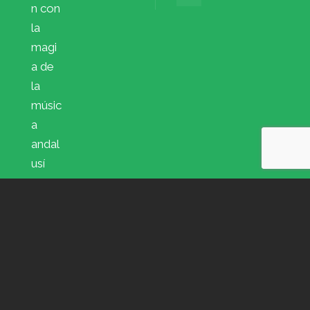
n con
la
magi
a de
la
músic
a
andal
usí
© 2026 · Círculo Intercultural Hispano-Árabe -
diseño web
amarcos.es