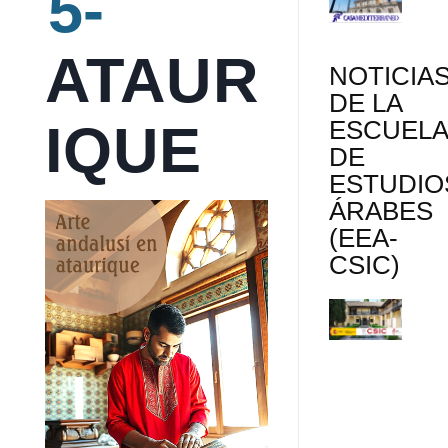
5-
ATAUR
NOTICIA
DE LA
IQUE
ESCUEL
DE
ESTUDIO
ÁRABES
(EEA-
CSIC)