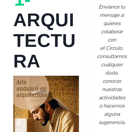
Envíanos tu
ARQUI
mensaje si
quieres
colaborar
TECTU
con
el Círculo,
RA
consultarnos
cualquier
duda,
conocer
nuestras
actividades
o hacernos
alguna
sugerencia.