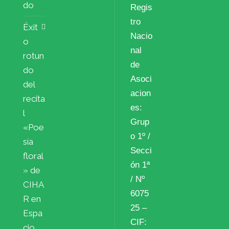
do
Regis
tro
Éxit
Nacio
o
nal
rotun
de
do
Asoci
del
acion
recita
es:
l
Grup
«Poe
o 1º /
sía
Secci
floral
ón 1ª
» de
/ Nº
CIHA
6075
R en
25 –
Espa
CIF:
cio