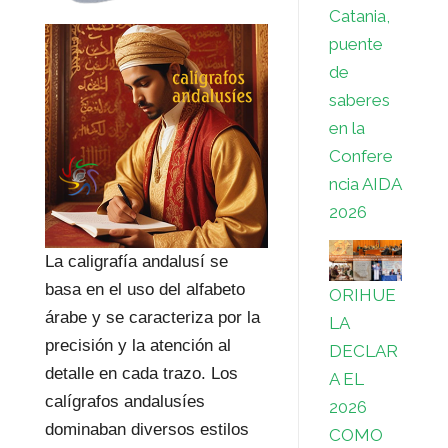
Catania,
puente
de
saberes
en la
Confere
ncia AIDA
2026
La caligrafía andalusí se
basa en el uso del alfabeto
ORIHUE
árabe y se caracteriza por la
LA
precisión y la atención al
DECLAR
detalle en cada trazo. Los
A EL
calígrafos andalusíes
2026
dominaban diversos estilos
COMO