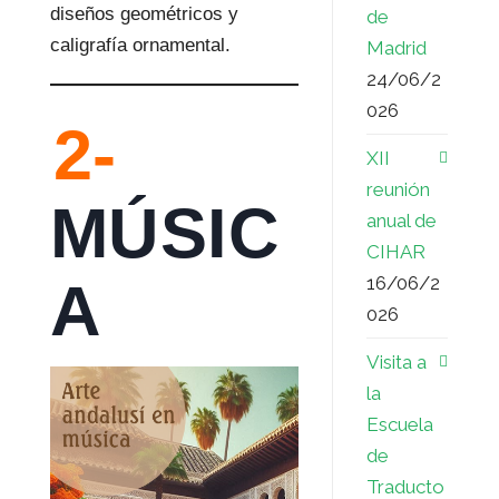
diseños geométricos y
de
caligrafía ornamental.
Madrid
24/06/2
026
2-
XII
reunión
MÚSIC
anual de
CIHAR
16/06/2
A
026
Visita a
la
Escuela
de
Traducto