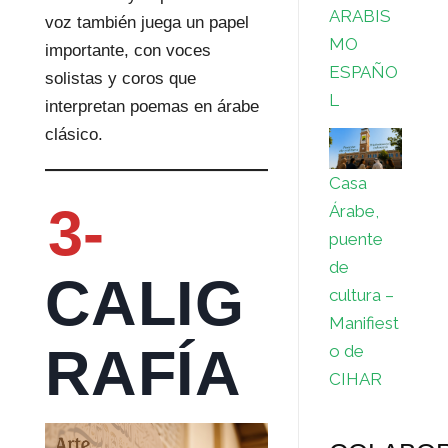
ARABIS
voz también juega un papel
MO
importante, con voces
ESPAÑO
solistas y coros que
L
interpretan poemas en árabe
clásico.
Casa
3-
Árabe,
puente
de
CALIG
cultura –
Manifiest
RAFÍA
o de
CIHAR