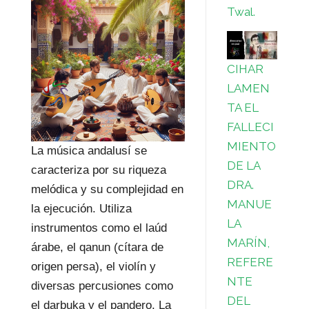
Twal.
CIHAR
LAMEN
TA EL
FALLECI
MIENTO
La música andalusí se
DE LA
caracteriza por su riqueza
DRA.
melódica y su complejidad en
MANUE
la ejecución. Utiliza
LA
instrumentos como el laúd
MARÍN,
árabe, el qanun (cítara de
REFERE
origen persa), el violín y
NTE
diversas percusiones como
DEL
el darbuka y el pandero. La