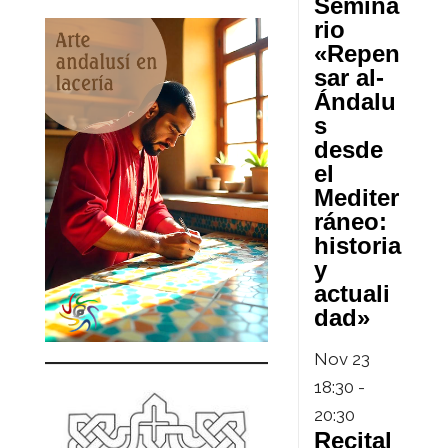
Semina
rio
«Repen
sar al-
Ándalu
s
desde
el
Mediter
ráneo:
historia
y
actuali
dad»
Nov
23
18:30
-
20:30
Recital