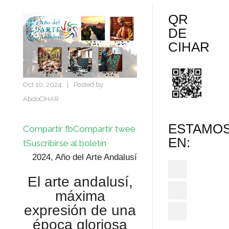
QR
DE
CIHAR
Oct 10, 2024
|
Posted by
AbdoCIHAR
ESTAMO
Compartir fb
Compartir twee
EN:
t
Suscribirse al boletín
2024, Año del Arte Andalusí
El arte andalusí,
máxima
expresión de una
época gloriosa