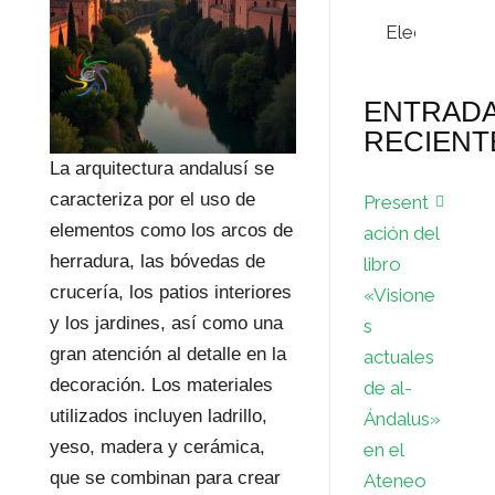
Archivos
ENTRAD
RECIENT
La arquitectura andalusí se
caracteriza por el uso de
Present
elementos como los arcos de
ación del
herradura, las bóvedas de
libro
crucería, los patios interiores
«Visione
y los jardines, así como una
s
gran atención al detalle en la
actuales
decoración. Los materiales
de al-
utilizados incluyen ladrillo,
Ándalus»
yeso, madera y cerámica,
en el
que se combinan para crear
Ateneo