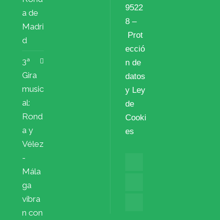
9522
a de
8 –
Madri
Prot
d
ecció
3ª
n de
Gira
datos
music
y Ley
al:
de
Rond
Cooki
a y
es
Vélez
-
Mála
ga
vibra
n con