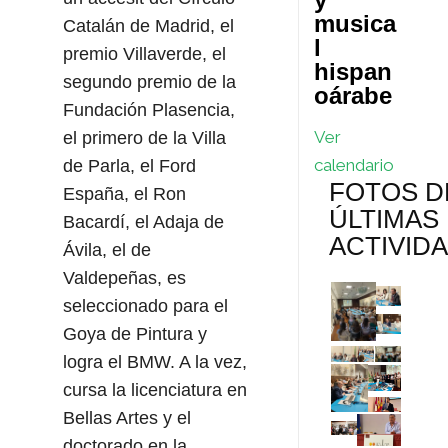
musica
Catalán de Madrid, el
l
premio Villaverde, el
hispan
segundo premio de la
oárabe
Fundación Plasencia,
Ver
el primero de la Villa
calendario
de Parla, el Ford
FOTOS D
España, el Ron
ÚLTIMAS
Bacardí, el Adaja de
ACTIVID
Ávila, el de
Valdepeñas, es
seleccionado para el
Goya de Pintura y
logra el BMW. A la vez,
cursa la licenciatura en
Bellas Artes y el
doctorado en la