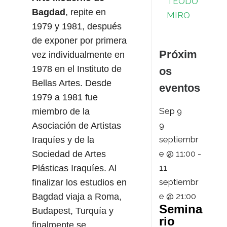
TEODO
Bagdad
, repite en
MIRO
1979 y 1981, después
de exponer por primera
Próxim
vez individualmente en
1978 en el Instituto de
os
Bellas Artes. Desde
eventos
1979 a 1981 fue
Sep
9
miembro de la
9
Asociación de Artistas
septiembr
Iraquíes y de la
e @ 11:00
-
Sociedad de Artes
11
Plásticas Iraquíes. Al
septiembr
finalizar los estudios en
e @ 21:00
Bagdad viaja a Roma,
Semina
Budapest, Turquía y
rio
finalmente se