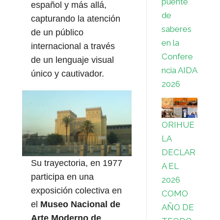
puente
español y más allá,
de
capturando la atención
saberes
de un público
en la
internacional a través
Confere
de un lenguaje visual
ncia AIDA
único y cautivador.
2026
ORIHUE
LA
DECLAR
Su trayectoria, en 1977
A EL
participa en una
2026
exposición colectiva en
COMO
el
Museo Nacional de
AÑO DE
Arte Moderno de