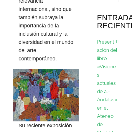
relevancia
internacional, sino que
ENTRAD
también subraya la
RECIENT
importancia de la
inclusión cultural y la
Present
diversidad en el mundo
ación del
del arte
libro
contemporáneo.
«Visione
s
actuales
de al-
Ándalus»
en el
Ateneo
de
Su reciente exposición