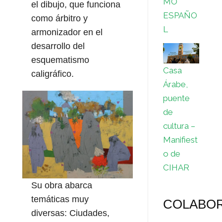
MO
el dibujo, que funciona
ESPAÑO
como árbitro y
L
armonizador en el
desarrollo del
esquematismo
Casa
caligráfico.
Árabe,
puente
de
cultura –
Manifiest
o de
CIHAR
Su obra abarca
temáticas muy
COLABO
diversas: Ciudades,​