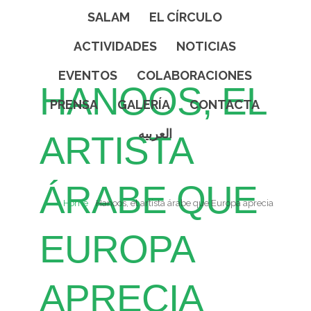
SALAM
EL CÍRCULO
ACTIVIDADES
NOTICIAS
EVENTOS
COLABORACIONES
HANOOS, EL
PRENSA
GALERÍA
CONTACTA
العربيه
ARTISTA
ÁRABE QUE
Home
Hanoos, el artista árabe que Europa aprecia
EUROPA
APRECIA