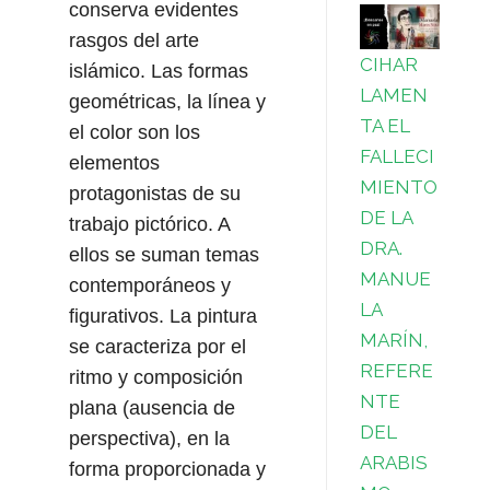
conserva evidentes
rasgos del arte
CIHAR
islámico. Las formas
LAMEN
geométricas,​ la línea y
TA EL
el color son los
FALLECI
elementos
MIENTO
protagonistas de su
DE LA
trabajo pictórico.​ A
DRA.
ellos se suman temas
MANUE
contemporáneos y
LA
figurativos. La pintura
MARÍN,
se caracteriza por el
REFERE
ritmo y composición
NTE
plana (ausencia de
DEL
perspectiva),​ en la
ARABIS
forma proporcionada y