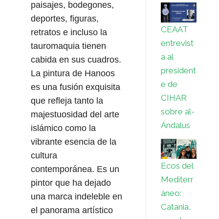
paisajes,​ bodegones,
deportes,​ figuras,
CEAAT
retratos e incluso la
entrevist
tauromaquia​ tienen
a al
cabida en sus cuadros.
president
La pintura de Hanoos
e de
es una fusión exquisita
CIHAR
que refleja tanto la
sobre al-
majestuosidad del arte
Ándalus
islámico como la
vibrante esencia de la
cultura
Ecos del
contemporánea. Es un
Mediterr
pintor que ha dejado
áneo:
una marca indeleble en
Catania,
el panorama artístico