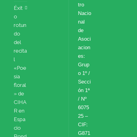
tro
Éxit
Nacio
o
nal
rotun
de
do
Asoci
del
acion
recita
es:
l
Grup
«Poe
o 1º /
sía
Secci
floral
ón 1ª
» de
/ Nº
CIHA
6075
R en
25 –
Espa
CIF:
cio
G871
Rond