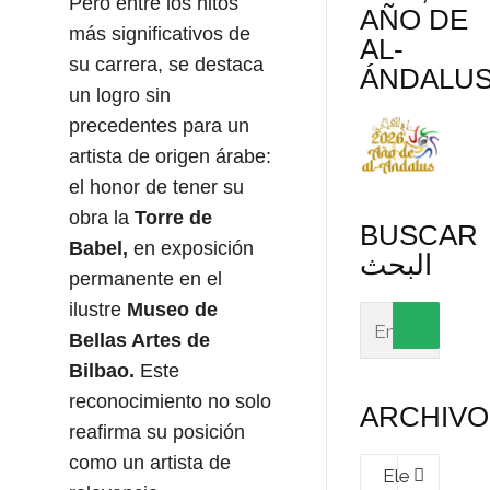
Pero entre los hitos
AÑO DE
más significativos de
AL-
su carrera, se destaca
ÁNDALU
un logro sin
precedentes para un
artista de origen árabe:
el honor de tener su
obra la
Torre de
BUSCAR
Babel,
en exposición
البحث
permanente en el
ilustre
Museo de
Bellas Artes de
Bilbao.
Este
reconocimiento no solo
ARCHIVO
reafirma su posición
Archivos
como un artista de