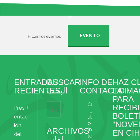
s
r
a
t
e
r
s
t
EVENTO
Próximos eventos
s
i
r
ENTRADAS
BUSCAR
INFO DE
HAZ CL
RECIENTES
البحث
CONTACTO
LA IM
PARA
Cí
RECIBI
Pres
rc
BOLET
entac
ul
“NOVE
o
ión
ARCHIVOS
In
EN CI
del
te
ملفات