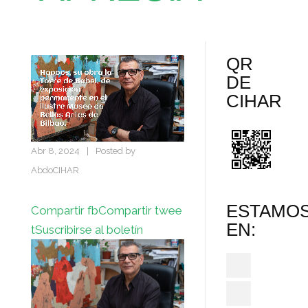
QR
DE
CIHAR
Abr 8, 2024
|
Posted by
AbdoCIHAR
ESTAMO
Compartir fb
Compartir twee
EN:
t
Suscribirse al boletín