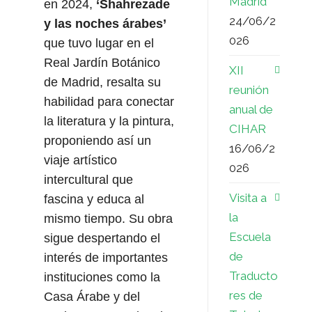
Madrid
en 2024,
‘Shahrezade
24/06/2
y las noches árabes’
026
que tuvo lugar en el
Real Jardín Botánico
XII
de Madrid, resalta su
reunión
habilidad para conectar
anual de
la literatura y la pintura,
CIHAR
proponiendo así un
16/06/2
viaje artístico
026
intercultural que
Visita a
fascina y educa al
la
mismo tiempo. Su obra
Escuela
sigue despertando el
de
interés de importantes
Traducto
instituciones como la
res de
Casa Árabe y del