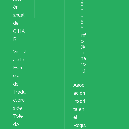
8
ón
9
anual
9
5
de
5
CIHA
inf
R
o
@
Visit
ci
ha
a a la
r.o
Escu
rg
ela
de
Asoci
Tradu
ación
ctore
inscri
s de
ta en
Tole
el
do
Regis