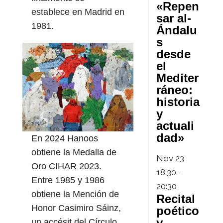
«Repen
establece en Madrid en
sar al-
1981.
Ándalu
s
desde
el
Mediter
ráneo:
historia
y
actuali
dad»
En 2024 Hanoos
obtiene la Medalla de
Nov
23
Oro CIHAR 2023.
18:30
-
Entre 1985 y 1986
20:30
obtiene la Mención de
Recital
Honor Casimiro Sáinz,
poético
y
un accésit del Círculo