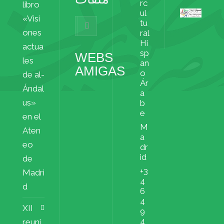
rc
libro
ul
«Visi
Archivos
tu
ملفات
ones
ral
Hi
actua
sp
WEBS
les
an
AMIGAS
o
de al-
Ár
Ándal
a
us»
b
e
en el
M
Aten
a
eo
dr
id
de
+3
Madri
4
d
6
4
XII
9
4
reuni