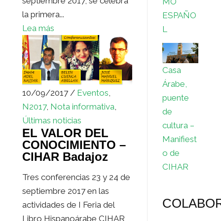
septiembre 2017, se celebra
MO
la primera...
ESPAÑO
Lea más
L
Casa
Árabe,
10/09/2017 /
Eventos
,
puente
N2017
,
Nota informativa
,
de
Últimas noticias
cultura –
EL VALOR DEL
Manifiest
CONOCIMIENTO –
o de
CIHAR Badajoz
CIHAR
Tres conferencias 23 y 24 de
septiembre 2017 en las
COLABO
actividades de I Feria del
Libro Hispanoárabe CIHAR