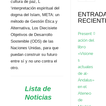
cultura de paz, L
‘interpretación espiritual del
ENTRAD
dogma del Islam, META: un
RECIENT
método de Gestión Ética y
Alternativa, Los Diecisiete
Present
Objetivos de Desarrollo
ación del
Sostenible (ODS) de las
libro
Naciones Unidas, para que
«Visione
puedan construir su futuro
s
entre sí y no uno contra el
actuales
otro.
de al-
Ándalus»
en el
Lista de
Ateneo
Noticias
de