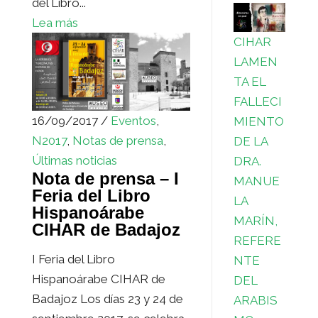
del Libro...
Lea más
CIHAR
LAMEN
TA EL
FALLECI
16/09/2017 /
Eventos
,
MIENTO
N2017
,
Notas de prensa
,
DE LA
Últimas noticias
DRA.
Nota de prensa – I
MANUE
Feria del Libro
LA
Hispanoárabe
MARÍN,
CIHAR de Badajoz
REFERE
I Feria del Libro
NTE
Hispanoárabe CIHAR de
DEL
Badajoz Los días 23 y 24 de
ARABIS