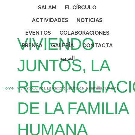
SALAM
EL CÍRCULO
ACTIVIDADES
NOTICIAS
EVENTOS
COLABORACIONES
VIVIENDO
PRENSA
GALERÍA
CONTACTA
العربيه
JUNTOS, LA
RECONCILIAC
Home
Viviendo Juntos, La Reconciliación de la Familia Humana
DE LA FAMILIA
HUMANA