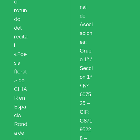
o
nal
rotun
de
do
Asoci
del
acion
recita
es:
l
Grup
«Poe
o 1º /
sía
Secci
floral
ón 1ª
» de
/ Nº
CIHA
6075
R en
25 –
Espa
CIF:
cio
G871
Rond
9522
a de
8 –