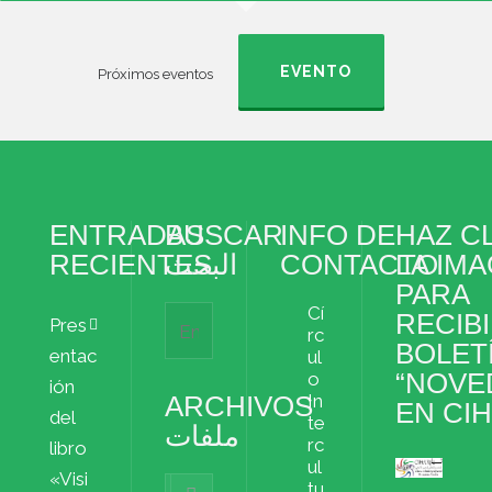
EVENTO
Próximos eventos
ENTRADAS
BUSCAR
INFO DE
HAZ CL
RECIENTES
البحث
CONTACTO
LA IM
PARA
Cí
RECIBI
Pres
rc
BOLET
entac
ul
“NOVE
o
ión
ARCHIVOS
In
EN CI
del
te
ملفات
rc
libro
ul
«Visi
Archivos
tu