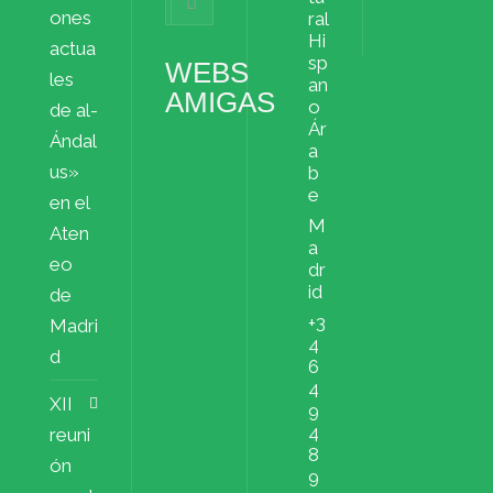
ملفات
ones
ral
Hi
actua
sp
WEBS
les
an
AMIGAS
o
de al-
Ár
Ándal
a
us»
b
e
en el
M
Aten
a
eo
dr
id
de
+3
Madri
4
d
6
4
XII
9
4
reuni
8
ón
9