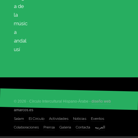
a de
la
músic
a
andal
usí
© 2026 · Círculo Intercultural Hispano-Árabe -
diseño web
amarcos.es
Salam
El Círculo
Actividades
Noticias
Eventos
Colaboraciones
Prensa
Galería
Contacta
العربيه