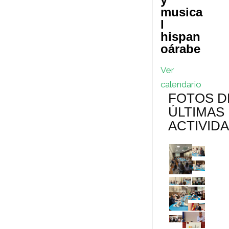
musica
t
e
r
l
s
t
hispan
oárabe
s
i
Ver
r
calendario
FOTOS D
ÚLTIMAS
ACTIVID