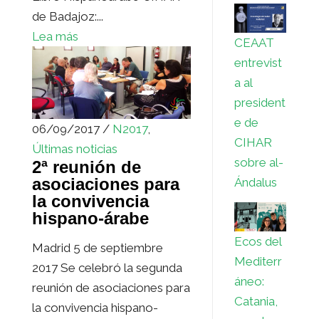
de Badajoz:...
Lea más
CEAAT
entrevist
a al
president
e de
06/09/2017 /
N2017
,
CIHAR
Últimas noticias
sobre al-
2ª reunión de
asociaciones para
Ándalus
la convivencia
hispano-árabe
Ecos del
Madrid 5 de septiembre
Mediterr
2017 Se celebró la segunda
áneo:
reunión de asociaciones para
Catania,
la convivencia hispano-