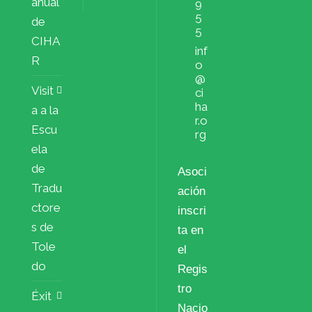
anual
9
5
de
5
CIHA
inf
R
o
@
Visit
ci
ha
a a la
r.o
Escu
rg
ela
de
Asoci
Tradu
ación
ctore
inscri
s de
ta en
Tole
el
do
Regis
tro
Éxit
Nacio