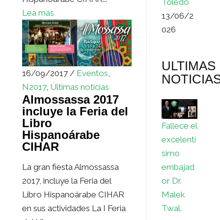
Toledo
Lea más
13/06/2
026
ULTIMAS
16/09/2017 /
Eventos
,
NOTICIA
N2017
,
Últimas noticias
Almossassa 2017
incluye la Feria del
Libro
Fallece el
Hispanoárabe
excelentí
CIHAR
simo
embajad
La gran fiesta Almossassa
or Dr.
2017, incluye la Feria del
Malek
Libro Hispanoárabe CIHAR
Twal.
en sus actividades La I Feria