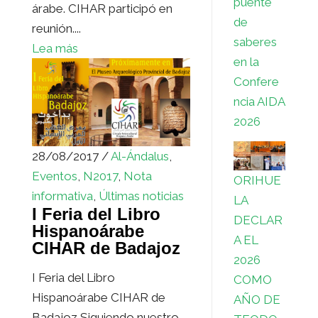
puente
árabe. CIHAR participó en
de
reunión....
saberes
Lea más
en la
Confere
ncia AIDA
2026
28/08/2017 /
Al-Ándalus
,
Eventos
,
N2017
,
Nota
ORIHUE
informativa
,
Últimas noticias
LA
I Feria del Libro
DECLAR
Hispanoárabe
A EL
CIHAR de Badajoz
2026
I Feria del Libro
COMO
Hispanoárabe CIHAR de
AÑO DE
Badajoz Siguiendo nuestro