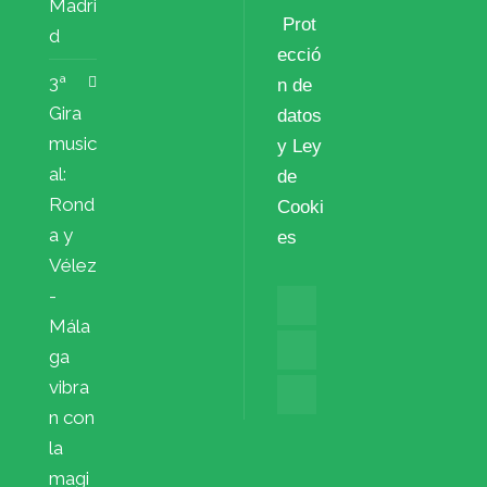
Madri
Prot
d
ecció
3ª
n de
Gira
datos
music
y Ley
al:
de
Rond
Cooki
a y
es
Vélez
-
Mála
ga
vibra
n con
la
magi