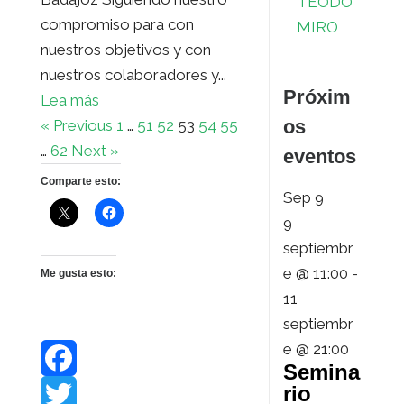
TEODO
compromiso para con
MIRO
nuestros objetivos y con
nuestros colaboradores y...
Próxim
Lea más
os
« Previous
1
…
51
52
53
54
55
…
62
Next »
eventos
Comparte esto:
Sep
9
9
septiembr
e @ 11:00
-
Me gusta esto:
11
septiembr
e @ 21:00
Semina
rio
F