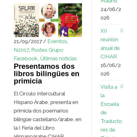
Madrid
24/06/2
026
XII
reunión
21/09/2017 /
Eventos
,
anual de
N2017
,
Postes Grupo
CIHAR
Facebook
,
Últimas noticias
16/06/2
Presentamos dos
libros bilingües en
026
primicia
Visita a
El Círculo Intercultural
la
Hispano Árabe, presenta en
Escuela
primicia dos poemarios
de
bilingüe castellano/árabe, en
Traducto
la I Feria del Libro
res de
Hispanoárabe CIHAR...