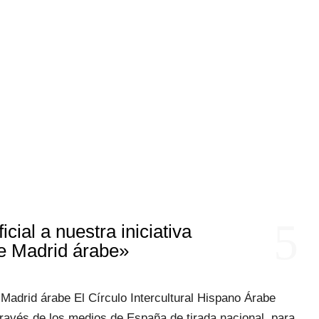
5
cial a nuestra iniciativa
e Madrid árabe»
 Madrid árabe El Círculo Intercultural Hispano Árabe
ravés de los medios de España de tirada nacional, para