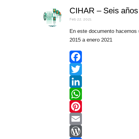
CIHAR – Seis años 
Feb 22, 2021
En este documento hacemos u
2015 a enero 2021
F
a
T
c
w
L
e
i
i
W
b
t
n
h
P
o
t
k
a
i
E