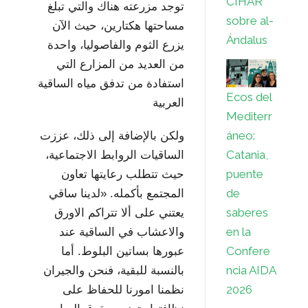
CIHAR
توجد مزرعته هناك والتي تبلغ
sobre al-
مساحتها هكتارين، حيث الآن
Ándalus
يزرع الثوم والفاصوليا، واحدة
من العديد من المزارع التي
استفادة من تدفق مياه الساقية
Ecos del
العربية
Mediterr
áneo:
ولكن بالإضافة إلى ذلك، عززت
Catania,
الساقيات الروابط الاجتماعية،
puente
حيث تتطلب رعايتها تعاون
de
المجتمع بأكمله. «لدينا ساقي
saberes
يعتني على ألا تتراكم الاورق
en la
والاعشاب في الساقية عند
Confere
عبورها بساتين البلوط. أما
ncia AIDA
بالنسبة للبقية، فنحن والجيران
2026
نظمنا امورنا للحفاظ على