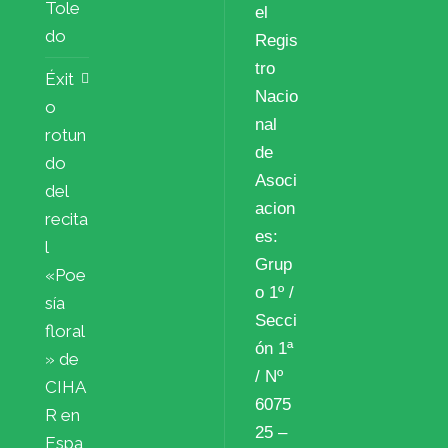
Tole
el
do
Regis
tro
Éxit
Nacio
o
nal
rotun
de
do
Asoci
del
acion
recita
es:
l
Grup
«Poe
o 1º /
sía
Secci
floral
ón 1ª
» de
/ Nº
CIHA
6075
R en
25 –
Espa