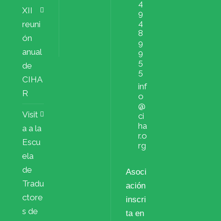
4
XII
9
4
reuni
8
ón
9
anual
9
5
de
5
CIHA
inf
R
o
@
Visit
ci
ha
a a la
r.o
Escu
rg
ela
de
Asoci
Tradu
ación
ctore
inscri
s de
ta en