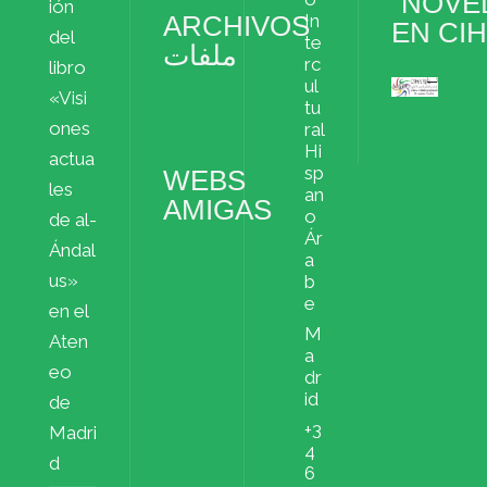
“NOVE
ión
ARCHIVOS
In
EN CI
del
te
ملفات
rc
libro
ul
«Visi
Archivos
tu
ملفات
ones
ral
Hi
actua
sp
WEBS
les
an
AMIGAS
o
de al-
Ár
Ándal
a
us»
b
e
en el
M
Aten
a
eo
dr
id
de
+3
Madri
4
d
6