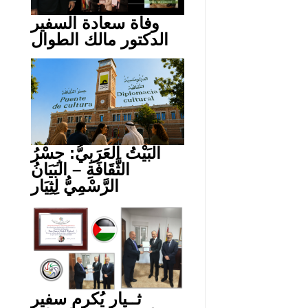
وفاة سعادة السفير
الدكتور مالك الطوال
البَيْتُ العَرَبِيُّ: جِسْرُ
الثَّقَافَةِ – البَيَانُ
الرَّسْمِيُّ لِثِيَار
ثــيار يُكرم سفير