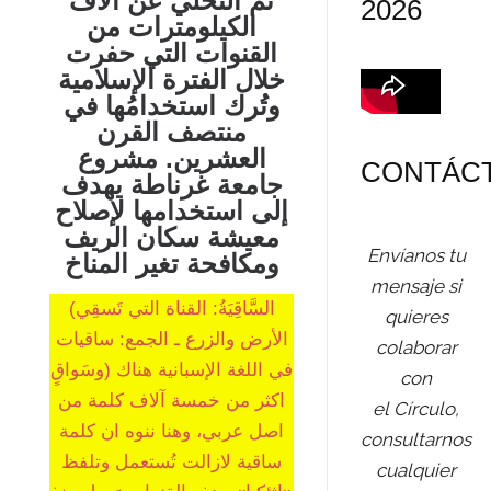
تم التخلي عن آلاف
2026
الكيلومترات من
القنوات التي حفرت
خلال الفترة الإسلامية
وتُرك استخدامُها في
منتصف القرن
العشرين. مشروع
CONTÁC
جامعة غرناطة يهدف
إلى استخدامها لإصلاح
معيشة سكان الريف
Envíanos tu
ومكافحة تغير المناخ
mensaje si
(السَّاقِيَةُ: القناة التي تَسقِي
quieres
الأرض والزرع ـ الجمع: ساقيات
colaborar
وسَواقٍ) في اللغة الإسبانية هناك
con
اكثر من خمسة آلاف كلمة من
el Círculo,
اصل عربي، وهنا ننوه ان كلمة
consultarnos
ساقية لازالت تُستعمل وتلفظ
cualquier