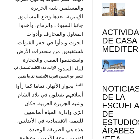
والمسلمين شبه الجزيرة
الإيبيرية، بعدها وضع المسلمون
جانبا السيوف والرماح، وأخذوا
ACTIVID
المعاول والمجارف وأدوات
DE CASA
الحرث وبدأوا في حفر القنوات،
MEDITE
مُستفيدين من منحدرات الأرض
واستخدموا العصي والحجارة
لازالت هذه الكلمة تُستعمل في
لبناء السدود
التعبير عن السدود العربية الأندلسية تقريباً بنفس
اللفظ
بجوار الأنهار، تماما كما رأوا
NOTICIA
أسلافهم يفعلون في بلاد الشام
DE LA
وشبه الجزيرة العربية. «كان
ESCUEL
DE
الرّي وإدارة المياه أساسيين
ESTUDIO
للتنمية الاقتصادية في الأندلس،
ÁRABES
هذه هي الطريقة الوحيدة
(EEA-
لتفسير روعة الأمويين وعظمة