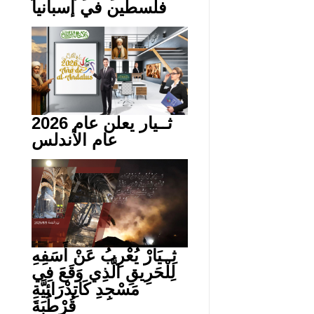
فلسطين في إسبانيا
ثــيار يعلن عام 2026
عام الأندلس
ثِــيَارْ يُعْرِبُ عَنْ أَسَفِهِ
لِلْحَرِيقِ الَّذِي وَقَعَ فِي
مَسْجِدِ كَاتِدْرَائِيَّةِ
قُرْطُبَةَ