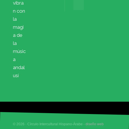
vibra
n con
la
magi
a de
la
músic
a
andal
usí
© 2026 · Círculo Intercultural Hispano-Árabe -
diseño web