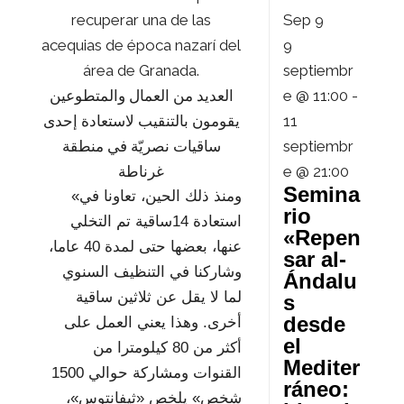
Sep
9
9
septiembr
e @ 11:00
-
العديد من العمال والمتطوعين
11
يقومون بالتنقيب لاستعادة إحدى
septiembr
ساقيات نصريّة في منطقة
e @ 21:00
غرناطة
Semina
«ومنذ ذلك الحين، تعاونا في
rio
استعادة 14ساقية تم التخلي
«Repen
عنها، بعضها حتى لمدة 40 عاما،
sar al-
وشاركنا في التنظيف السنوي
Ándalu
لما لا يقل عن ثلاثين ساقية
s
desde
أخرى. وهذا يعني العمل على
el
أكثر من 80 كيلومترا من
Mediter
القنوات ومشاركة حوالي 1500
ráneo:
شخص» يلخص «ثيفانتوس»،