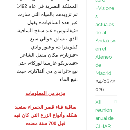
libro
المملكة النصرية في عام 1492
«Visione
تم تزويدهم بالمياه التي سارت
s
عبر هذه الساقيات» يقول
actuales
«ثيفانتوس» عند سفح الساقية،
de al-
الذي تتسلق حوالي سبع
Ándalus»
كيلومترات، وعبور وادي
en el
«فيزنار»، مكان مقتل الشاعر
Ateneo
«فيديريكو غارسيا لوركا»، حتى
de
نبع «غراندي دي ألفاكار»، حيث
Madrid
نبع الماء.
24/06/2
026
مزيد من المعلومات
XII
ساقية فناء قصر الحمراء ستعيد
reunión
شكله وأنواع الزرع التي كان فيه
anual de
قبل 700 سنة مضت
CIHAR