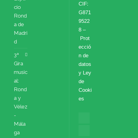
CIF:
cio
G871
Rond
9522
a de
8 –
Madri
Prot
d
ecció
3ª
n de
Gira
datos
music
y Ley
al:
de
Rond
Cooki
a y
es
Vélez
-
Mála
ga