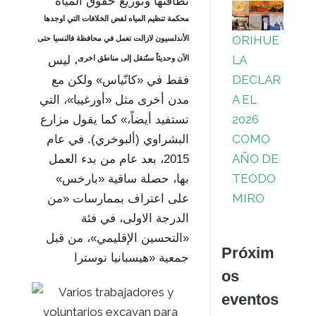
نظافتها وتوزيع حقوق المياه
محكمة تنظيم المياه لفض الخلافات التي اوجدها
ORIHUE
الأندلسيون لازالت تعمل في محافظة فالنسيا حتى
LA
الآن وحديثاً ستُنقل إلى مناطق اخرى
، ليس
DECLAR
فقط في «كانّياس» ولكن مع
A EL
مدن أخرى مثل «أورغيبا»، التي
2026
تستفيد أيضاً،» كما يقول مزارع
COMO
البشراوي (ألبوخري). في عام
AÑO DE
2015، بعد عام من بدء العمل
TEODO
بها، حصلة ساقية «بارخس»
MIRO
على اعتراف بممارسات «من
الدرجة الاولى، في فئة
«التحسين الإقليمي»، من قبل
Próxim
جمعية «هيسبانيا نوسترا
os
eventos