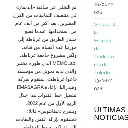
16/06/2
تم التخلي عن ساقية «أيدنمار»
026
في منتصف الثمانينات من القرن
العشرين، بعد أكثر من ألف عام
Visita a
من استخدامها، عندما قطع
la
مسار الطريق من غرناطة إلى
Escuela
مورثيا عدة أقسام من قناته،
de
ولكن مشروع جامعة غرناطة،
Traducto
الذي طوره مختبر MEMOLab،
res de
والذي لديه تمويل من مؤسسة
Toledo
«أغوا غرناطة»، ستقوم شركة
13/06/2
EMASAGRA وهيدراليا، بإعادة
026
تشغيل خط القنوات هذا خلال
الربع الأول من عام 2022.
ULTIMAS
ويشرح «ثيفانتوس» قائلا:
NOTICIA
«سنقوم بإزالة القش والنفايات
التي تتراكم، وربط المقاطع