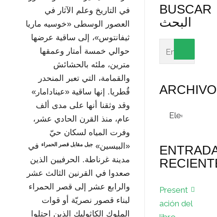
BUSCAR
في التاريخ وعلم الآثار في
البحث
العصور الوسطى «خوسيه ماريا
ثيفانتوس»، إلى ساقية عرضها
حوالي خمسة أمتار وعمقها
مترين، ملئه بالحشائش
والقمامة، التي تعبر المنحدر
ARCHIVO
قُطريا. إنها ساقية «عينادامار»
وقد وثقنا أنها على مدى ألف
Archivos
عام، منذ القرن الحادي عشر،
وفرت المياه لسكان حيّ
جبل مقابل قصر الحمراء
«البيسين»
في
ENTRAD
مدينة غرناطة. الحرفيين الذين
RECIENT
صعدوا في القرنين الثالث عشر
والرابع عشر إلى قصر الحمراء
Present
لبناء قصور نصريّة أو قوات
ación del
الملوك الكاثوليك الذين احتلوا