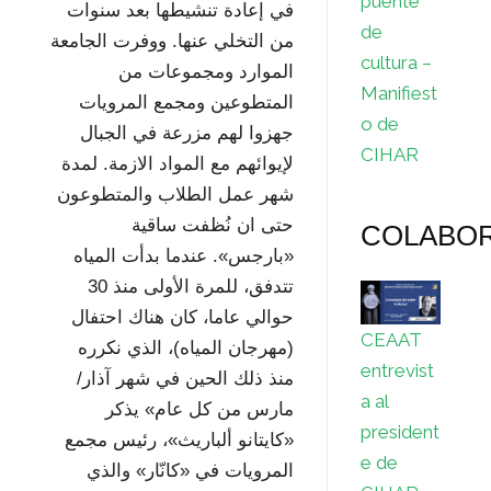
puente
في إعادة تنشيطها بعد سنوات
de
من التخلي عنها. ووفرت الجامعة
cultura –
الموارد ومجموعات من
Manifiest
المتطوعين ومجمع المرويات
o de
جهزوا لهم مزرعة في الجبال
CIHAR
لإيوائهم مع المواد الازمة. لمدة
شهر عمل الطلاب والمتطوعون
حتى ان نُظفت ساقية
COLABO
«بارجس». عندما بدأت المياه
تتدفق، للمرة الأولى منذ 30
حوالي عاما، كان هناك احتفال
CEAAT
(مهرجان المياه)، الذي نكرره
entrevist
منذ ذلك الحين في شهر آذار/
a al
مارس من كل عام» يذكر
president
«كايتانو ألباريث»، رئيس مجمع
e de
المرويات في «كانّار» والذي