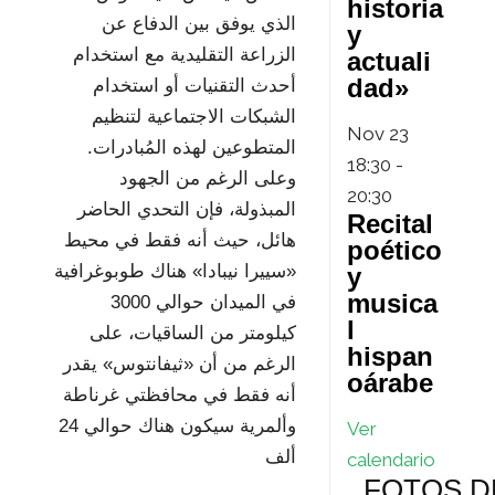
historia
الذي يوفق بين الدفاع عن
y
الزراعة التقليدية مع استخدام
actuali
dad»
أحدث التقنيات أو استخدام
الشبكات الاجتماعية لتنظيم
Nov
23
المتطوعين لهذه المُبادرات.
18:30
-
وعلى الرغم من الجهود
20:30
المبذولة، فإن التحدي الحاضر
Recital
هائل، حيث أنه فقط في محيط
poético
«سييرا نيبادا» هناك طوبوغرافية
y
musica
في الميدان حوالي 3000
l
كيلومتر من الساقيات، على
hispan
الرغم من أن «ثيفانتوس» يقدر
oárabe
أنه فقط في محافظتي غرناطة
وألمرية سيكون هناك حوالي 24
Ver
ألف
calendario
FOTOS D