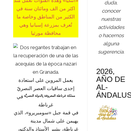
«اثئكيا» وهذه القنوات تعمل منذ
duda,
اكثر من الف ومائتان سنة في
conocer
الكثير من المناطق وخاصة ما
nuestras
تُعرف بمزرعة إسبانيا وهي
actividades
محافظة مورثيا
o hacernos
alguna
sugerencia.
2026,
AÑO DE
يعمل المروين على استعادة
AL-
إحدى ساقيات العصر النصريّ
ÁNDALU
في
مملكة غرناطة المعروفة بِالدولة النصريَّة
غرناطة
في قمة جبل «سومبريرو»، الذي
يهيمن على شمال مدينة
غرناطة، يشير الأستاذ والدكتور