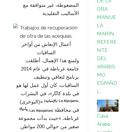
DE LA
المضغوطة، غير متوافقة مع
DRA.
الأساليب التقليدية
MANUE
LA
MARÍN,
REFERE
أعمال الإنعاش من أواخر
NTE
الساقيات
DEL
ولمنع هذا الإهمال، أطلقت
ARABIS
جامعة غرناطة في عام 2014
MO
برنامج لتعافي وتنظيف
ESPAÑO
الساقيات، كان أول عمل لها هو
L
في بلدة كانّار»، في البشرات
(بالإسبانية: La Alpujarra،
(البوخرى)»
وأحيانًا: Las Alpujarras)
في محافظة
Casa
غرناطة، «حيث بدأت مجموعة
Árabe,
صغير من حوالي 200 مواطن