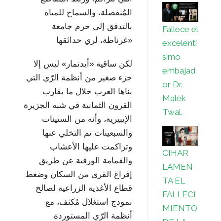
المُنفصلة، والسماح للمياه
بالتدفق إلى حرم جامعة
Fallece el
غرناطة، لري حدائقها»
excelentí
simo
لكن ساقية «أيدنمار» ليس إلا
embajad
جزء صغير من أنظمة الرّي التي
or Dr.
بناها العرب خلال ما يقارب
Malek
القرون الثمانية في شبه الجزيرة
Twal.
الإيبيرية، وأنه من الستينات
والسبعينات تم التخلي عنها
وتراكمت عليها الأعشاب
CIHAR
والقمامة الورقية عن طريق
LAMEN
إفراغ القرى من السكان وضغط
TA EL
قطاع الأغذية الزراعية لصالح
FALLECI
نموذج استغلال مُكثف، مع
MIENTO
أنظمة الرّي المستوردة