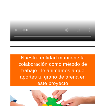
Nuestra entidad mantiene la
colaboración como método de
trabajo. Te animamos a que
aportes tu grano de arena en
este proyecto