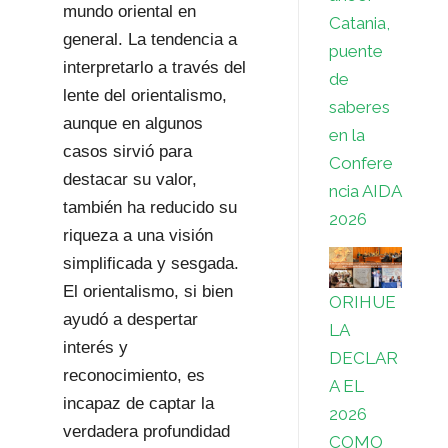
mundo oriental en
Catania,
general. La tendencia a
puente
interpretarlo a través del
de
lente del orientalismo,
saberes
aunque en algunos
en la
casos sirvió para
Confere
destacar su valor,
ncia AIDA
también ha reducido su
2026
riqueza a una visión
simplificada y sesgada.
El orientalismo, si bien
ORIHUE
ayudó a despertar
LA
interés y
DECLAR
reconocimiento, es
A EL
incapaz de captar la
2026
verdadera profundidad
COMO