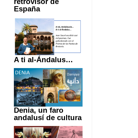
retrovisor de
España
A ti al-Ándalus…
Denia, un faro
andalusí de cultura