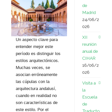
de
Madrid
24/06/2
026
XII
Un aspecto clave para
reunión
entender mejor este
anual de
período es distinguir los
CIHAR
estilos arquitectónicos.
16/06/2
Muchas veces, se
026
asocian erróneamente
las cúpulas con la
Visita a
arquitectura andalusí,
la
cuando en realidad no
Escuela
son características de
de
este estilo. Por el
Traducto