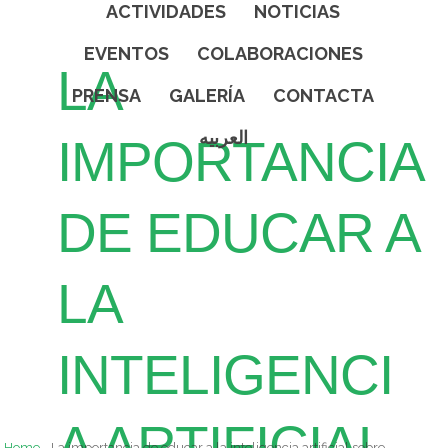
ACTIVIDADES
NOTICIAS
EVENTOS
COLABORACIONES
LA
PRENSA
GALERÍA
CONTACTA
العربيه
IMPORTANCIA
DE EDUCAR A
LA
INTELIGENCI
A ARTIFICIAL
Home
La importancia de educar a la inteligencia artificial sobre