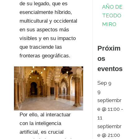
de su legado, que es
AÑO DE
esencialmente híbrido,
TEODO
multicultural y occidental
MIRO
en sus aspectos más
visibles y en su impacto
que trasciende las
Próxim
fronteras geográficas.
os
eventos
Sep
9
9
septiembr
e @ 11:00
-
Por ello, al interactuar
11
con la inteligencia
septiembr
artificial, es crucial
e @ 21:00