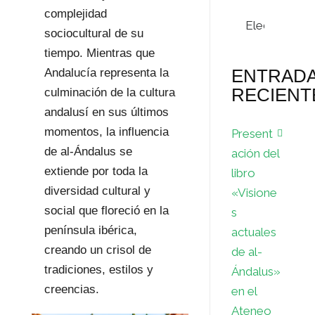
complejidad
Archivos
sociocultural de su
tiempo. Mientras que
ENTRAD
Andalucía representa la
RECIENT
culminación de la cultura
andalusí en sus últimos
momentos, la influencia
Present
de al-Ándalus se
ación del
extiende por toda la
libro
diversidad cultural y
«Visione
social que floreció en la
s
península ibérica,
actuales
creando un crisol de
de al-
tradiciones, estilos y
Ándalus»
creencias.
en el
Ateneo