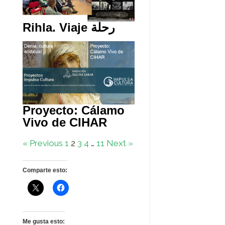
Rihla. Viaje رحلة
Proyecto: Cálamo
Vivo de CIHAR
« Previous
1
2
3
4
…
11
Next »
Comparte esto:
Me gusta esto: