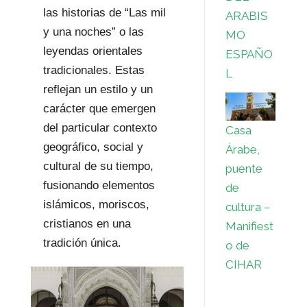
las historias de “Las mil
ARABIS
y una noches” o las
MO
leyendas orientales
ESPAÑO
tradicionales. Estas
L
reflejan un estilo y un
carácter que emergen
del particular contexto
Casa
geográfico, social y
Árabe,
cultural de su tiempo,
puente
fusionando elementos
de
islámicos, moriscos,
cultura –
cristianos en una
Manifiest
tradición única.
o de
CIHAR