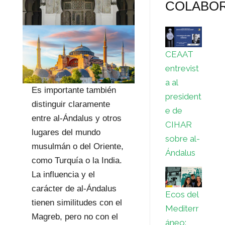
COLABO
CEAAT
entrevist
a al
Es importante también
president
distinguir claramente
e de
entre al-Ándalus y otros
CIHAR
lugares del mundo
sobre al-
musulmán o del Oriente,
Ándalus
como Turquía o la India.
La influencia y el
carácter de al-Ándalus
Ecos del
tienen similitudes con el
Mediterr
Magreb, pero no con el
áneo: