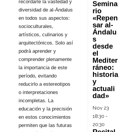
recordarle la vastedad y
Semina
rio
diversidad de al-Ándalus
«Repen
en todos sus aspectos:
sar al-
socioculturales,
Ándalu
artísticos, culinarios y
s
arquitectónicos. Solo así
desde
podrá aprender y
el
Mediter
comprender plenamente
ráneo:
la importancia de este
historia
período, evitando
y
reducirlo a estereotipos
actuali
o interpretaciones
dad»
incompletas. La
Nov
23
educación y la precisión
18:30
-
en estos conocimientos
20:30
permiten que las futuras
Recital