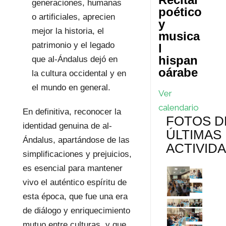
generaciones, humanas
poético
o artificiales, aprecien
y
mejor la historia, el
musica
patrimonio y el legado
l
hispan
que al-Ándalus dejó en
oárabe
la cultura occidental y en
el mundo en general.
Ver
calendario
En definitiva, reconocer la
FOTOS D
identidad genuina de al-
ÚLTIMAS
Ándalus, apartándose de las
ACTIVID
simplificaciones y prejuicios,
es esencial para mantener
vivo el auténtico espíritu de
esta época, que fue una era
de diálogo y enriquecimiento
mutuo entre culturas, y que