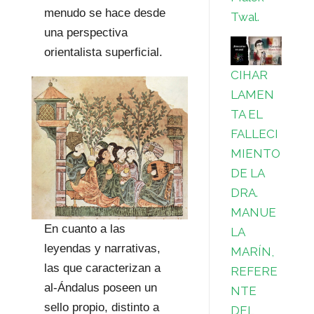
menudo se hace desde
Twal.
una perspectiva
orientalista superficial.
CIHAR
LAMEN
TA EL
FALLECI
MIENTO
DE LA
DRA.
MANUE
En cuanto a las
LA
leyendas y narrativas,
MARÍN,
las que caracterizan a
REFERE
al-Ándalus poseen un
NTE
sello propio, distinto a
DEL