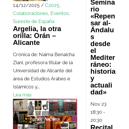
Semina
14/12/2025 /
C2025
,
rio
Colaboraciones
,
Eventos
,
«Repen
Sureste de España
sar al-
Argelia, la otra
Ándalu
orilla: Orán –
s
Alicante
desde
el
Crónica de: Naima Benaicha
Mediter
Ziani, profesora titular de la
ráneo:
historia
Universidad de Alicante del
y
área de Estudios Árabes e
actuali
Islámicos y...
dad»
Lea más
Nov
23
18:30
-
20:30
Recital