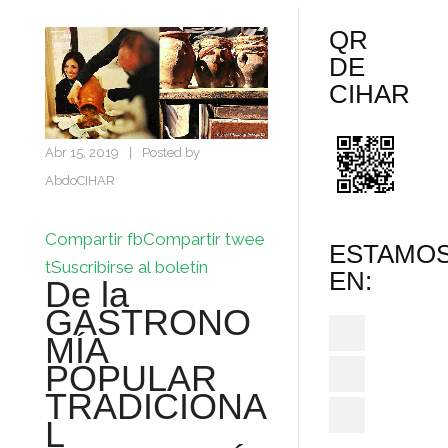
QR
DE
CIHAR
Abr 15, 2019
|
Posted by
AbdoCIHAR
Compartir fb
Compartir twee
ESTAMO
t
Suscribirse al boletín
EN:
De la
GASTRONO
MÍA
POPULAR
TRADICIONA
L