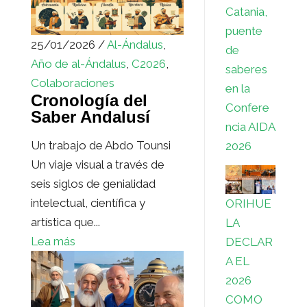
Catania,
puente
25/01/2026 /
Al-Ándalus
,
de
Año de al-Ándalus
,
C2026
,
saberes
Colaboraciones
en la
Cronología del
Confere
Saber Andalusí
ncia AIDA
Un trabajo de Abdo Tounsi
2026
Un viaje visual a través de
seis siglos de genialidad
intelectual, científica y
ORIHUE
artística que...
LA
Lea más
DECLAR
A EL
2026
COMO