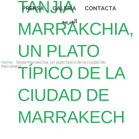
TANJIA
PRENSA
GALERÍA
CONTACTA
العربيه
MARRAKCHIA,
UN PLATO
Home
Tanjia Marrakchia, un plato típico de la ciudad de
TÍPICO DE LA
Marrakech
CIUDAD DE
MARRAKECH