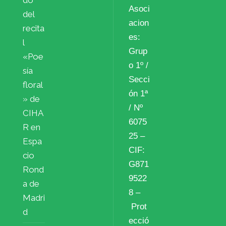
do
Asoci
del
acion
recita
es:
l
Grup
«Poe
o 1º /
sía
Secci
floral
ón 1ª
» de
/ Nº
CIHA
6075
R en
25 –
Espa
CIF:
cio
G871
Rond
9522
a de
8 –
Madri
Prot
d
ecció