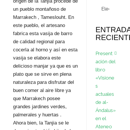
origen de la Tanjia procede de
Archivos
un pueblo montañoso de
Marrakech , Tameslouht. En
este pueblo, el artesano
ENTRAD
fabrica esta vasija de barro
RECIENT
de calidad regional para
cocerla al horno y así en esta
Present
vasija se elabora este
ación del
delicioso manjar ya que es un
libro
plato que se sirve en plena
«Visione
naturaleza para disfrutar del
s
buen comer al aire libre ya
actuales
que Marrakech posee
de al-
grandes jardines verdes,
Ándalus»
palmerales y huertas .
en el
Ahora bien, la Tanjia se le
Ateneo