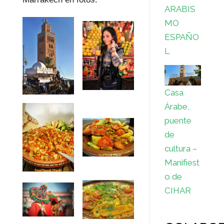
ARABIS
MO
ESPAÑO
L
Casa
Árabe,
puente
de
cultura –
Manifiest
o de
CIHAR