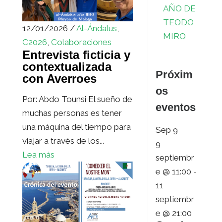
AÑO DE
TEODO
12/01/2026 /
Al-Ándalus
,
MIRO
C2026
,
Colaboraciones
Entrevista ficticia y
contextualizada
Próxim
con Averroes
os
Por: Abdo Tounsi El sueño de
eventos
muchas personas es tener
una máquina del tiempo para
Sep
9
viajar a través de los...
9
Lea más
septiembr
e @ 11:00
-
11
septiembr
e @ 21:00