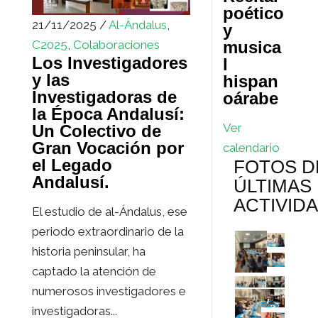
poético
21/11/2025 /
Al-Ándalus
,
y
C2025
,
Colaboraciones
musica
Los Investigadores
l
y las
hispan
Investigadoras de
oárabe
la Época Andalusí:
Ver
Un Colectivo de
Gran Vocación por
calendario
el Legado
FOTOS D
Andalusí.
ÚLTIMAS
ACTIVID
El estudio de al-Ándalus, ese
periodo extraordinario de la
historia peninsular, ha
captado la atención de
numerosos investigadores e
investigadoras...