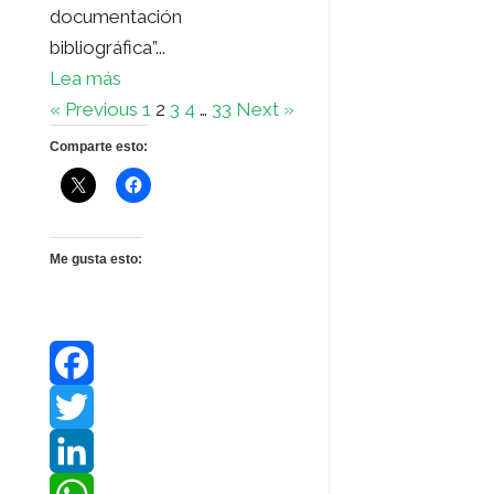
documentación
bibliográfica”...
Lea más
« Previous
1
2
3
4
…
33
Next »
Comparte esto:
Me gusta esto:
F
a
T