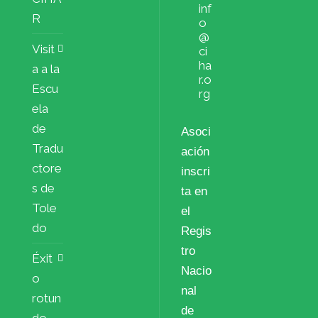
inf
R
o
@
Visit
ci
ha
a a la
r.o
Escu
rg
ela
de
Asoci
Tradu
ación
ctore
inscri
s de
ta en
Tole
el
do
Regis
tro
Éxit
Nacio
o
nal
rotun
de