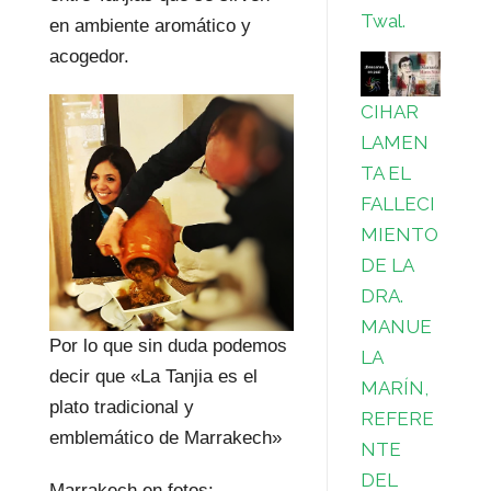
Twal.
en ambiente aromático y
acogedor.
CIHAR
LAMEN
TA EL
FALLECI
MIENTO
DE LA
DRA.
MANUE
Por lo que sin duda podemos
LA
decir que «La Tanjia es el
MARÍN,
plato tradicional y
REFERE
emblemático de Marrakech»
NTE
DEL
Marrakech en fotos: