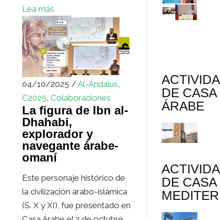
Lea más
ACTIVID
04/10/2025 /
Al-Ándalus
,
DE CASA
C2025
,
Colaboraciones
ÁRABE
La figura de Ibn al-
Dhahabi,
explorador y
navegante árabe-
omaní
ACTIVID
Este personaje histórico de
DE CASA
la civilización arabo-islámica
MEDITE
(S. X y XI), fue presentado en
Casa Árabe el 3 de octubre...