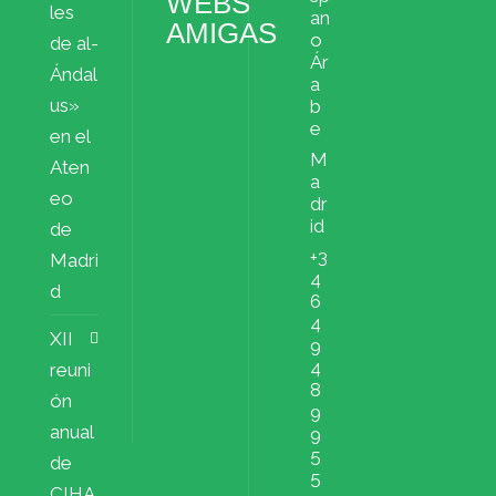
WEBS
les
an
AMIGAS
o
de al-
Ár
Ándal
a
us»
b
e
en el
M
Aten
a
eo
dr
id
de
+3
Madri
4
d
6
4
XII
9
4
reuni
8
ón
9
anual
9
5
de
5
CIHA