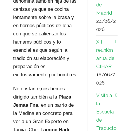
denomina también hija de las
de
cenizas ya que se cocina
Madrid
lentamente sobre la brasa y
24/06/2
en hornos públicos de leña
026
con que se calientan los
XII
hamams públicos y lo
reunión
esencial es que según la
anual de
tradición su elaboración y
CIHAR
preparación es
16/06/2
exclusivamente por hombres.
026
No obstante,nos hemos
Visita a
dirigido también a la
Plaza
la
Jemaa Fna
, en un barrio de
Escuela
la Medina en concreto para
de
ver a un Gran Experto en
Traducto
Tanjia, Chef
Lamine Hadj