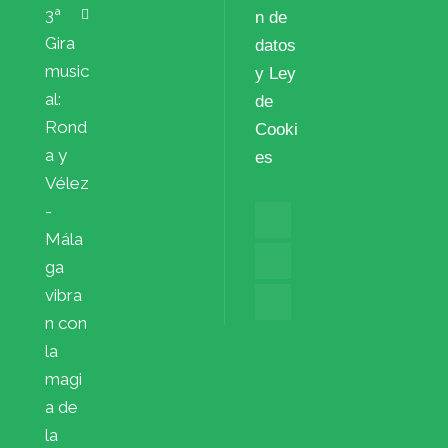
3ª
n de
Gira
datos
music
y Ley
al:
de
Rond
Cooki
a y
es
Vélez
-
Mála
ga
vibra
n con
la
magi
a de
la