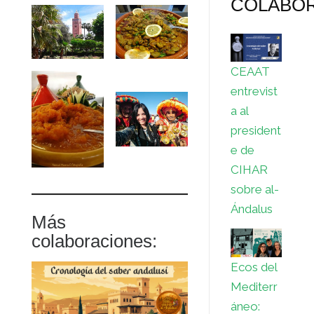
COLABO
CEAAT
entrevist
a al
president
e de
CIHAR
sobre al-
Ándalus
Más
colaboraciones:
Ecos del
Mediterr
áneo: