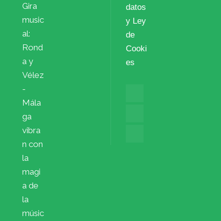
Gira
datos
music
y Ley
al:
de
Rond
Cooki
a y
es
Vélez
-
Mála
ga
vibra
n con
la
magi
a de
la
músic