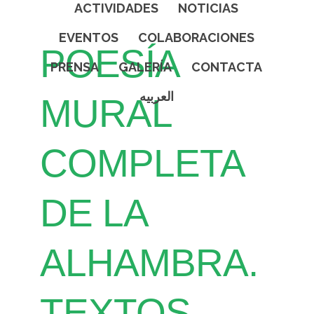
ACTIVIDADES
NOTICIAS
EVENTOS
COLABORACIONES
POESÍA
PRENSA
GALERÍA
CONTACTA
العربيه
MURAL
COMPLETA
DE LA
ALHAMBRA.
TEXTOS,