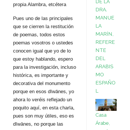
DE LA
propia Alambra, etcétera
DRA.
MANUE
Pues uno de las principales
LA
que se cierren la restitución
MARÍN,
de poemas, todos estos
REFERE
poemas vosotros o ustedes
NTE
conocen igual que yo de lo
DEL
que estoy hablando, espero
ARABIS
para la investigación, incluso
MO
histórica, es importante y
ESPAÑO
decorativa del monumento
L
porque en esos dīwānes, yo
ahora lo veréis reflejado un
poquito aquí, en esta charla,
Casa
pues son muy útiles, eso es
Árabe,
dīwānes, no porque las