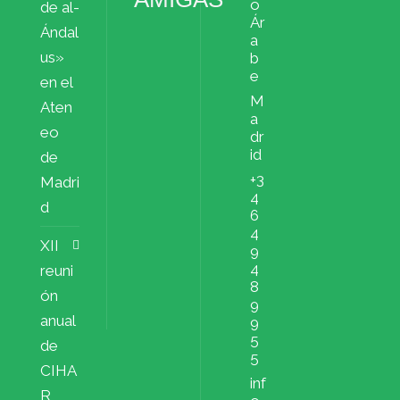
o
de al-
Ár
Ándal
a
us»
b
e
en el
M
Aten
a
eo
dr
id
de
+3
Madri
4
d
6
4
XII
9
4
reuni
8
ón
9
anual
9
5
de
5
CIHA
inf
R