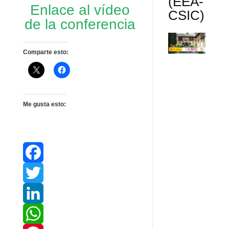
(EEA-
Enlace al vídeo
CSIC)
de la conferencia
Comparte esto:
Me gusta esto:
F
a
T
c
w
L