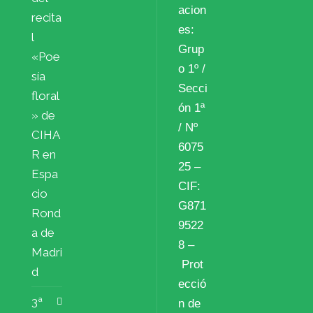
acion
recita
es:
l
Grup
«Poe
o 1º /
sía
Secci
floral
ón 1ª
» de
/ Nº
CIHA
6075
R en
25 –
Espa
CIF:
cio
G871
Rond
9522
a de
8 –
Madri
Prot
d
ecció
3ª
n de