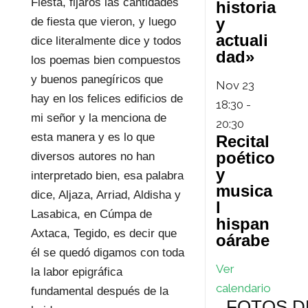
Fiesta, fijaros las cantidades
historia
y
de fiesta que vieron, y luego
actuali
dice literalmente dice y todos
dad»
los poemas bien compuestos
y buenos panegíricos que
Nov
23
hay en los felices edificios de
18:30
-
mi señor y la menciona de
20:30
esta manera y es lo que
Recital
poético
diversos autores no han
y
interpretado bien, esa palabra
musica
dice, Aljaza, Arriad, Aldisha y
l
Lasabica, en Cúmpa de
hispan
Axtaca, Tegido, es decir que
oárabe
él se quedó digamos con toda
Ver
la labor epigráfica
calendario
fundamental después de la
FOTOS D