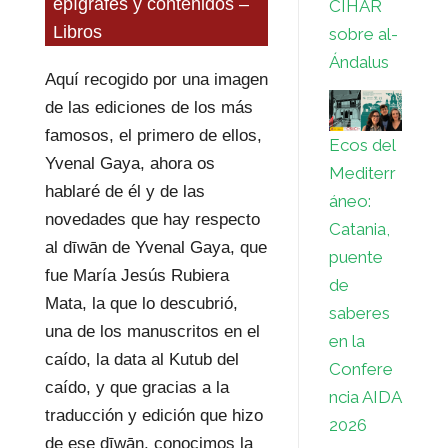
epígrafes y contenidos –
CIHAR
Libros
sobre al-
Ándalus
Aquí recogido por una imagen
de las ediciones de los más
famosos, el primero de ellos,
Ecos del
Yvenal Gaya, ahora os
Mediterr
hablaré de él y de las
áneo:
novedades que hay respecto
Catania,
al dīwān de Yvenal Gaya, que
puente
fue María Jesús Rubiera
de
Mata, la que lo descubrió,
saberes
una de los manuscritos en el
en la
caído, la data al Kutub del
Confere
caído, y que gracias a la
ncia AIDA
traducción y edición que hizo
2026
de ese dīwān, conocimos la