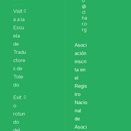
o
@
Visit
ci
ha
a a la
r.o
Escu
rg
ela
de
Asoci
Tradu
ación
ctore
inscri
s de
ta en
Tole
el
do
Regis
tro
Éxit
Nacio
o
nal
rotun
de
do
Asoci
del