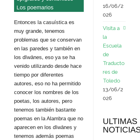
16/06/2
Los poemarios
026
Entonces la casuística es
Visita a
muy grande, tenemos
la
problemas que se conservan
Escuela
en las paredes y también en
de
los dīwānes, eso ya se ha
Traducto
venido utilizando desde hace
res de
tiempo por diferentes
Toledo
autores, eso no ha permitido
13/06/2
conocer los nombres de los
026
poetas, los autores, pero
tenemos también bastante
poemas en la Alambra que no
ULTIMAS
aparecen en los dīwānes y
NOTICIA
tenemos además poemas