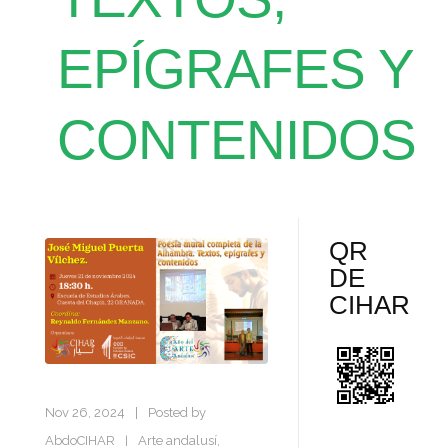
EPÍGRAFES Y
CONTENIDOS
QR
DE
CIHAR
Nov 26, 2024
|
Posted by
AbdoCIHAR
Arte andalusí
,
|