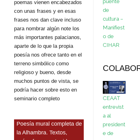
puente
poemas vienen encabezados
de
con unas frases y en esas
cultura –
frases nos dan clave incluso
Manifiest
para nombrar algún note los
o de
más importantes palacianos,
CIHAR
aparte de lo que la propia
poesía nos ofrece tanto en el
terreno simbólico como
COLABO
religioso y bueno, desde
muchos puntos de vista, se
podría hacer sobre esto en
CEAAT
seminario completo
entrevist
a al
Poesía mural completa de
president
la Alhambra. Textos,
e de