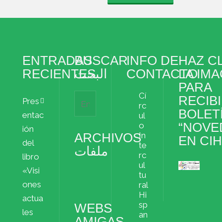
s
i
r
ENTRADAS
BUSCAR
INFO DE
HAZ CL
RECIENTES
البحث
CONTACTO
LA IM
PARA
Cí
RECIBI
Pres
rc
BOLET
entac
ul
“NOVE
o
ión
ARCHIVOS
In
EN CI
del
te
ملفات
rc
libro
ul
«Visi
Archivos
tu
ملفات
ones
ral
Hi
actua
sp
WEBS
les
an
AMIGAS