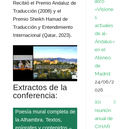
libro
Recibió el Premio Andaluz de
«Visione
Traducción (2008) y el
s
Premio Sheikh Hamad de
actuales
Traducción y Entendimiento
de al-
Internacional (Qatar, 2023).
Ándalus»
en el
Ateneo
de
Madrid
24/06/2
Extractos de la
026
conferencia:
XII
reunión
Poesía mural completa de
anual de
la Alhambra. Textos,
CIHAR
epígrafes y contenidos –