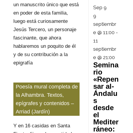
un manuscrito único que está
Sep
9
en poder de esta familia,
9
luego está curiosamente
septiembr
Jesús Tercero, un personaje
e @ 11:00
-
fascinante, que ahora
11
hablaremos un poquito de él
septiembr
y de su contribución a la
e @ 21:00
epigrafía
Semina
rio
«Repen
sar al-
Poesía mural completa de
Ándalu
la Alhambra. Textos,
s
epígrafes y contenidos –
desde
Arriad (Jardín)
el
Mediter
Y en 16 casidas en Santa
ráneo: