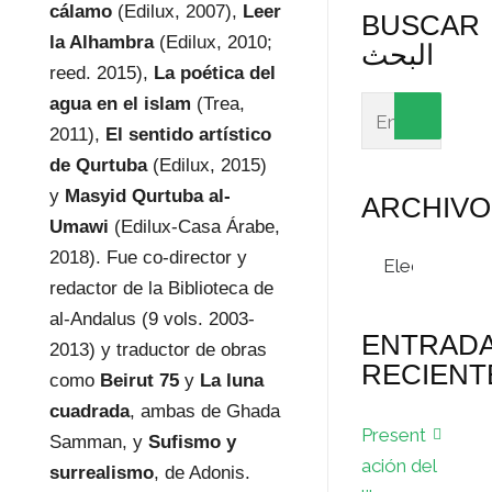
cálamo
(Edilux, 2007),
Leer
BUSCAR
la Alhambra
(Edilux, 2010;
البحث
reed. 2015),
La poética del
agua en el islam
(Trea,
2011),
El sentido artístico
de Qurtuba
(Edilux, 2015)
y
Masyid Qurtuba al-
ARCHIVO
Umawi
(Edilux-Casa Árabe,
Archivos
2018). Fue co-director y
redactor de la Biblioteca de
al-Andalus (9 vols. 2003-
ENTRAD
2013) y traductor de obras
RECIENT
como
Beirut 75
y
La luna
cuadrada
, ambas de Ghada
Present
Samman, y
Sufismo y
ación del
surrealismo
, de Adonis.