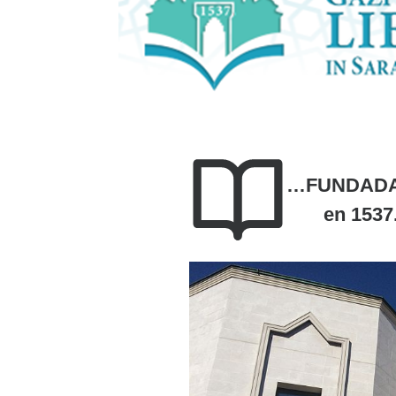
…FUNDAD
en 1537