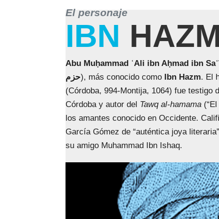
El personaje
IBN
HAZ
Abu Muḥammad ʿAli ibn Aḥmad ibn Saʿ
حزم
), más conocido como
Ibn Hazm
. El
(Córdoba, 994-Montija, 1064) fue testigo 
Córdoba y autor del
Tawq al-hamama
(“El
los amantes conocido en Occidente. Califi
García Gómez de “auténtica joya literaria”
su amigo Muhammad Ibn Ishaq.