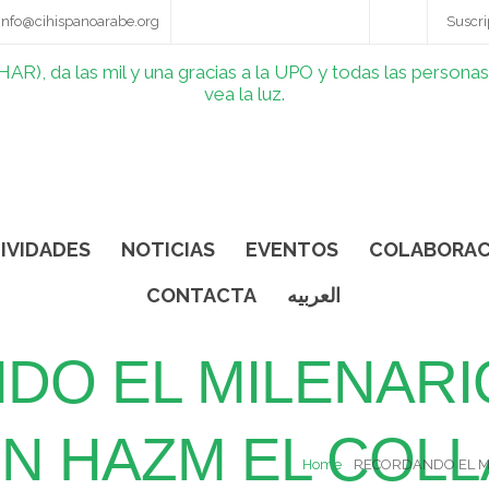
info@cihispanoarabe.org
Suscri
IVIDADES
NOTICIAS
EVENTOS
COLABORAC
CONTACTA
العربيه
O EL MILENARI
BN HAZM EL COLL
Home
RECORDANDO EL MI