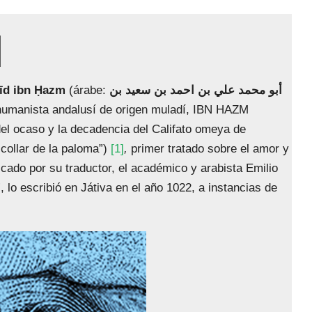
M
īd ibn Ḥazm
(árabe:
أبو محمد علي بن احمد بن سعيد بن
 humanista andalusí de origen muladí, IBN HAZM
del ocaso y la decadencia del Califato omeya de
 collar de la paloma”)
[1]
,
primer tratado sobre el amor y
cado por su traductor, el académico y arabista Emilio
, lo escribió en Játiva en el año 1022, a instancias de