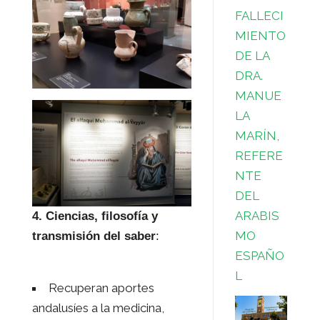
FALLECI
MIENTO
DE LA
DRA.
MANUE
LA
MARÍN,
REFERE
NTE
DEL
ARABIS
4. Ciencias, filosofía y
MO
transmisión del saber
:
ESPAÑO
L
Recuperan aportes
andalusíes a la medicina,