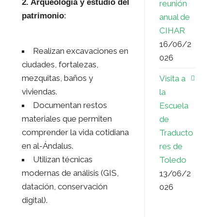
2. Arqueología y estudio del
reunión
patrimonio
:
anual de
CIHAR
16/06/2
Realizan excavaciones en
026
ciudades, fortalezas,
mezquitas, baños y
Visita a
viviendas.
la
Documentan restos
Escuela
materiales que permiten
de
comprender la vida cotidiana
Traducto
en al-Ándalus.
res de
Utilizan técnicas
Toledo
modernas de análisis (GIS,
13/06/2
datación, conservación
026
digital).