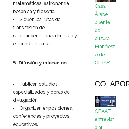
matemáticas, astronomía,
Casa
botánica y filosofía.
Árabe,
Siguen las rutas de
puente
transmisión del
de
conocimiento hacia Europa y
cultura –
el mundo islámico.
Manifiest
o de
CIHAR
5. Difusión y educación
:
COLABO
Publican estudios
especializados y obras de
divulgación.
Organizan exposiciones,
CEAAT
conferencias y proyectos
entrevist
educativos.
a al