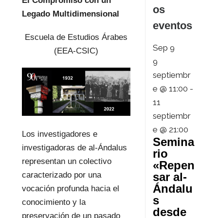
El Compromiso con un
os
Legado Multidimensional
eventos
Escuela de Estudios Árabes
Sep
9
(EEA-CSIC)
9
septiembr
e @ 11:00
-
11
septiembr
e @ 21:00
Los investigadores e
Semina
investigadoras de al-Ándalus
rio
representan un colectivo
«Repen
sar al-
caracterizado por una
Ándalu
vocación profunda hacia el
s
conocimiento y la
desde
preservación de un pasado