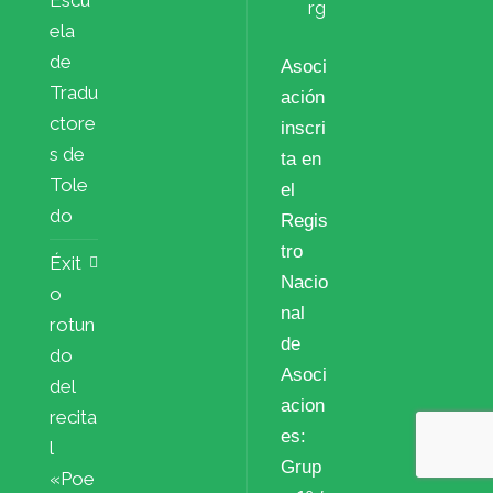
Escu
rg
ela
de
Asoci
Tradu
ación
ctore
inscri
s de
ta en
Tole
el
do
Regis
tro
Éxit
Nacio
o
nal
rotun
de
do
Asoci
del
acion
recita
es:
l
Grup
«Poe