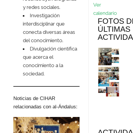
Ver
y redes sociales.
calendario
Investigación
FOTOS D
interdisciplinar que
ÚLTIMAS
conecta diversas áreas
ACTIVID
del conocimiento.
Divulgación científica
que acerca el
conocimiento a la
sociedad.
Noticias de CIHAR
relacionadas con al-Ándalus:
ACTIVID