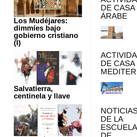
DE CASA
ÁRABE
Los Mudéjares:
dimmíes bajo
gobierno cristiano
(I)
ACTIVID
DE CASA
MEDITE
Salvatierra,
centinela y llave
NOTICIA
DE LA
ESCUEL
DE