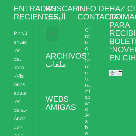
ENTRADAS
BUSCAR
INFO DE
HAZ CL
RECIENTES
البحث
CONTACTO
LA IM
PARA
Cí
RECIBI
Pres
rc
BOLET
entac
ul
“NOVE
o
ión
ARCHIVOS
In
EN CI
del
te
ملفات
rc
libro
ul
«Visi
Archivos
tu
ملفات
ones
ral
Hi
actua
sp
WEBS
les
an
AMIGAS
o
de al-
Ár
Ándal
a
us»
b
e
en el