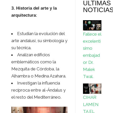
ULTIMAS
3. Historia del arte y la
NOTICIA
arquitectura
:
Estudian la evolución del
Fallece el
arte andalusí, su simbología y
excelentí
su técnica.
simo
Analizan edificios
embajad
emblemáticos como la
or Dr.
Mezquita de Córdoba, la
Malek
Alhambra o Medina Azahara.
Twal.
Investigan la influencia
recíproca entre al-Ándalus y
el resto del Mediterráneo.
CIHAR
LAMEN
TA EL