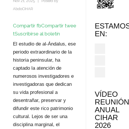
Nov 21, 2025
|
Posted by
AbdoCIHAR
ESTAMO
Compartir fb
Compartir twee
EN:
t
Suscribirse al boletín
El estudio de al-Ándalus, ese
periodo extraordinario de la
historia peninsular, ha
captado la atención de
numerosos investigadores e
investigadoras que dedican
su vida profesional a
VÍDEO
desentrañar, preservar y
REUNIÓ
ANUAL
difundir este rico patrimonio
CIHAR
cultural. Lejos de ser una
2026
disciplina marginal, el