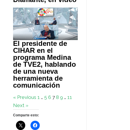
El presidente de
CIHAR en el
programa Medina
de TVE2, hablando
de una nueva
herramienta de
comunicación
« Previous
1
…
5
6
7
8
9
…
11
Next »
Comparte esto: