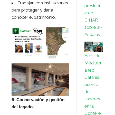
Trabajan con instituciones
president
para proteger y dar a
e de
conocer el patrimonio.
CIHAR
sobre al-
Ándalus
Ecos del
Mediterr
áneo:
Catania,
puente
de
saberes
6. Conservación y gestión
en la
del legado
:
Confere