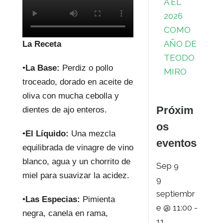
A EL
2026
COMO
AÑO DE
La Receta
TEODO
•
La Base:
Perdiz o pollo
MIRO
troceado, dorado en aceite de
oliva con mucha cebolla y
Próxim
dientes de ajo enteros.
os
•
El Líquido:
Una mezcla
eventos
equilibrada de vinagre de vino
blanco, agua y un chorrito de
Sep
9
miel para suavizar la acidez.
9
septiembr
•
Las Especias:
Pimienta
e @ 11:00
-
negra, canela en rama,
11