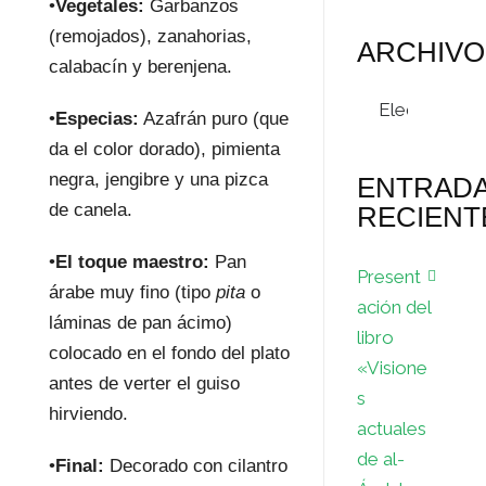
•
Vegetales:
Garbanzos
(remojados), zanahorias,
ARCHIVO
calabacín y berenjena.
Archivos
•
Especias:
Azafrán puro (que
da el color dorado), pimienta
negra, jengibre y una pizca
ENTRAD
de canela.
RECIENT
•
El toque maestro:
Pan
Present
árabe muy fino (tipo
pita
o
ación del
láminas de pan ácimo)
libro
colocado en el fondo del plato
«Visione
antes de verter el guiso
s
hirviendo.
actuales
de al-
•
Final:
Decorado con cilantro