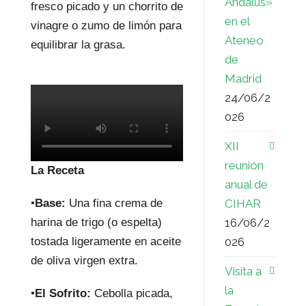
Ándalus»
fresco picado y un chorrito de
en el
vinagre o zumo de limón para
Ateneo
equilibrar la grasa.
de
Madrid
24/06/2
026
XII
reunión
La Receta
anual de
•
Base:
Una fina crema de
CIHAR
harina de trigo (o espelta)
16/06/2
tostada ligeramente en aceite
026
de oliva virgen extra.
Visita a
la
•
El Sofrito:
Cebolla picada,