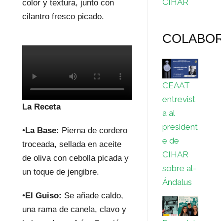
CIHAR
color y textura, junto con
cilantro fresco picado.
COLABO
CEAAT
entrevist
La Receta
a al
president
•
La Base:
Pierna de cordero
e de
troceada, sellada en aceite
CIHAR
de oliva con cebolla picada y
sobre al-
un toque de jengibre.
Ándalus
•
El Guiso:
Se añade caldo,
una rama de canela, clavo y