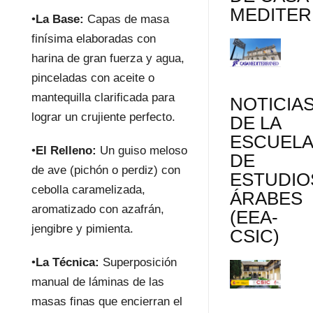
MEDITE
•
La Base:
Capas de masa
finísima elaboradas con
harina de gran fuerza y agua,
pinceladas con aceite o
mantequilla clarificada para
NOTICIA
lograr un crujiente perfecto.
DE LA
ESCUEL
•
El Relleno:
Un guiso meloso
DE
de ave (pichón o perdiz) con
ESTUDIO
cebolla caramelizada,
ÁRABES
aromatizado con azafrán,
(EEA-
jengibre y pimienta.
CSIC)
•
La Técnica:
Superposición
manual de láminas de las
masas finas que encierran el