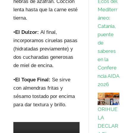
Ecos del
hebras de azafrán. Cocción
Mediterr
lenta hasta que la carne esté
áneo:
tierna.
Catania,
•
El Dulzor:
Al final,
puente
incorporamos ciruelas pasas
de
(hidratadas previamente) y
saberes
dos cucharadas generosas
en la
de miel de encina.
Confere
ncia AIDA
•
El Toque Final:
Se sirve
2026
con almendras fritas y
sésamo tostado por encima
para dar textura y brillo.
ORIHUE
LA
DECLAR