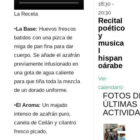
18:30
-
20:30
La Receta
Recital
poético
•
La Base:
Huevos frescos
y
batidos con una pizca de
musica
miga de pan fina para dar
l
cuerpo. Se añade el azafrán
hispan
previamente infusionado en
oárabe
una gota de agua caliente
Ver
para que tiña toda la mezcla
calendario
de un dorado uniforme.
FOTOS D
ÚLTIMAS
•
El Aroma:
Un majado
ACTIVID
intenso de azafrán puro,
canela de Ceilán y cilantro
fresco picado.