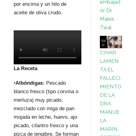
embajad
por encima y un hilo de
or Dr.
aceite de oliva crudo.
Malek
Twal.
CIHAR
LAMEN
La Receta
TA EL
FALLECI
•
Albóndigas:
Pescado
MIENTO
blanco fresco (tipo corvina o
DE LA
merluza) muy picado,
DRA.
mezclado con miga de pan
MANUE
mojada en leche, huevo, ajo
LA
picado, cilantro fresco y una
MARÍN,
pizca de jengibre. Se forman