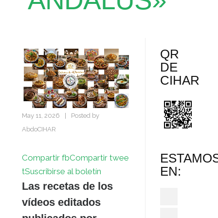
ÁNDALUS»
QR
DE
CIHAR
May 11, 2026
|
Posted by
AbdoCIHAR
ESTAMO
Compartir fb
Compartir twee
EN:
t
Suscribirse al boletín
Las recetas de los
vídeos editados