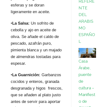
REFERE
esferas y se doran
NTE
ligeramente en aceite.
DEL
ARABIS
•
La Salsa:
Un sofrito de
MO
cebolla y ajo en aceite de
ESPAÑO
oliva. Se añade el caldo de
L
pescado, azafrán puro,
pimienta blanca y un majado
de almendras tostadas para
Casa
espesar.
Árabe,
puente
•
La Guarnición:
Garbanzos
de
cocidos y enteros, granada
cultura –
desgranada y higos frescos,
Manifiest
que se añaden al plato justo
o de
antes de servir para aportar