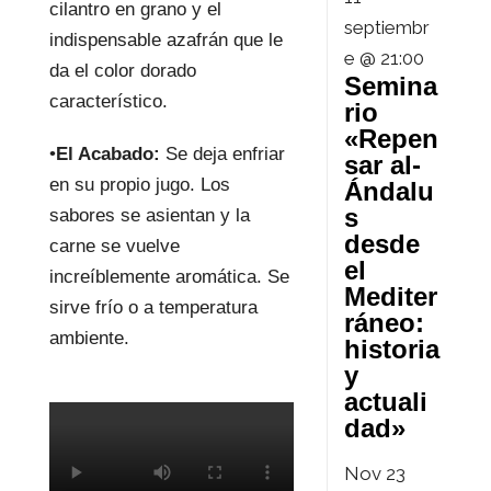
cilantro en grano y el
septiembr
indispensable azafrán que le
e @ 21:00
da el color dorado
Semina
característico.
rio
«Repen
•
El Acabado:
Se deja enfriar
sar al-
en su propio jugo. Los
Ándalu
s
sabores se asientan y la
desde
carne se vuelve
el
increíblemente aromática. Se
Mediter
sirve frío o a temperatura
ráneo:
ambiente.
historia
y
actuali
dad»
Nov
23