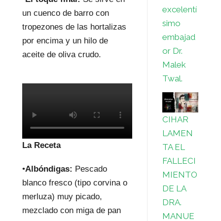
excelentí
un cuenco de barro con
simo
tropezones de las hortalizas
embajad
por encima y un hilo de
or Dr.
aceite de oliva crudo.
Malek
Twal.
CIHAR
LAMEN
La Receta
TA EL
FALLECI
•
Albóndigas:
Pescado
MIENTO
blanco fresco (tipo corvina o
DE LA
merluza) muy picado,
DRA.
mezclado con miga de pan
MANUE