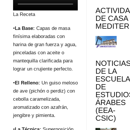
ACTIVID
La Receta
DE CASA
MEDITE
•
La Base:
Capas de masa
finísima elaboradas con
harina de gran fuerza y agua,
pinceladas con aceite o
mantequilla clarificada para
NOTICIA
lograr un crujiente perfecto.
DE LA
ESCUEL
•
El Relleno:
Un guiso meloso
DE
de ave (pichón o perdiz) con
ESTUDIO
cebolla caramelizada,
ÁRABES
aromatizado con azafrán,
(EEA-
jengibre y pimienta.
CSIC)
•
La Técnica:
Superposición