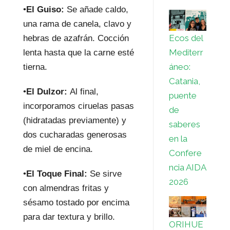
•
El Guiso:
Se añade caldo,
una rama de canela, clavo y
Ecos del
hebras de azafrán. Cocción
Mediterr
lenta hasta que la carne esté
áneo:
tierna.
Catania,
•
El Dulzor:
Al final,
puente
incorporamos ciruelas pasas
de
(hidratadas previamente) y
saberes
dos cucharadas generosas
en la
de miel de encina.
Confere
ncia AIDA
•
El Toque Final:
Se sirve
2026
con almendras fritas y
sésamo tostado por encima
para dar textura y brillo.
ORIHUE