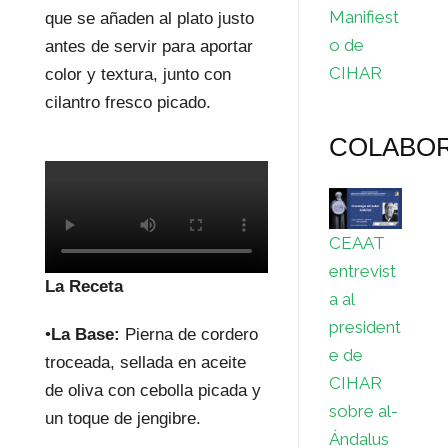
Manifiest
que se añaden al plato justo
o de
antes de servir para aportar
CIHAR
color y textura, junto con
cilantro fresco picado.
COLABO
CEAAT
entrevist
La Receta
a al
president
•
La Base:
Pierna de cordero
e de
troceada, sellada en aceite
CIHAR
de oliva con cebolla picada y
sobre al-
un toque de jengibre.
Ándalus