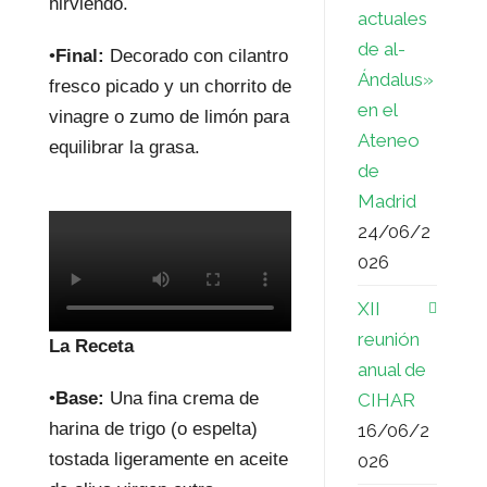
hirviendo.
actuales
de al-
•
Final:
Decorado con cilantro
Ándalus»
fresco picado y un chorrito de
en el
vinagre o zumo de limón para
Ateneo
equilibrar la grasa.
de
Madrid
24/06/2
026
XII
reunión
La Receta
anual de
•
Base:
Una fina crema de
CIHAR
harina de trigo (o espelta)
16/06/2
tostada ligeramente en aceite
026