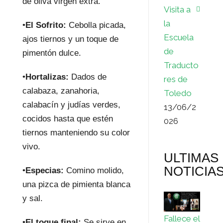
de oliva virgen extra.
Visita a
la
•
El Sofrito:
Cebolla picada,
Escuela
ajos tiernos y un toque de
de
pimentón dulce.
Traducto
•
Hortalizas:
Dados de
res de
calabaza, zanahoria,
Toledo
calabacín y judías verdes,
13/06/2
cocidos hasta que estén
026
tiernos manteniendo su color
vivo.
ULTIMAS
NOTICIA
•
Especias:
Comino molido,
una pizca de pimienta blanca
y sal.
Fallece el
•
El toque final:
Se sirve en