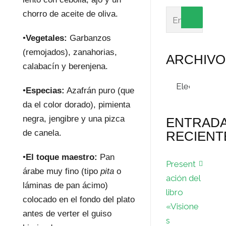
chorro de aceite de oliva.
•
Vegetales:
Garbanzos
(remojados), zanahorias,
ARCHIVO
calabacín y berenjena.
Archivos
•
Especias:
Azafrán puro (que
da el color dorado), pimienta
negra, jengibre y una pizca
ENTRAD
de canela.
RECIENT
•
El toque maestro:
Pan
Present
árabe muy fino (tipo
pita
o
ación del
láminas de pan ácimo)
libro
colocado en el fondo del plato
«Visione
antes de verter el guiso
s