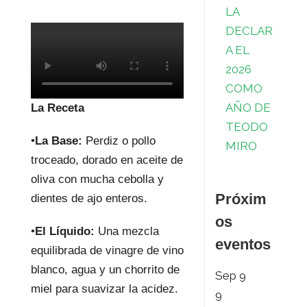
LA
DECLAR
A EL
2026
COMO
AÑO DE
La Receta
TEODO
•
La Base:
Perdiz o pollo
MIRO
troceado, dorado en aceite de
oliva con mucha cebolla y
Próxim
dientes de ajo enteros.
os
•
El Líquido:
Una mezcla
eventos
equilibrada de vinagre de vino
blanco, agua y un chorrito de
Sep
9
miel para suavizar la acidez.
9