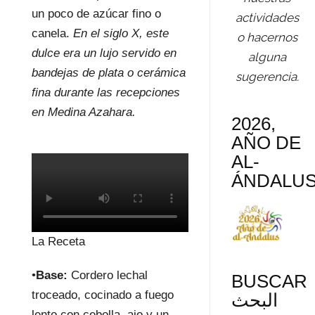
un poco de azúcar fino o
actividades
canela.
En el siglo X, este
o hacernos
dulce era un lujo servido en
alguna
bandejas de plata o cerámica
sugerencia.
fina durante las recepciones
en Medina Azahara.
2026,
AÑO DE
AL-
ÁNDALU
La Receta
•
Base:
Cordero lechal
BUSCAR
troceado, cocinado a fuego
البحث
lento con cebolla, ajo y un