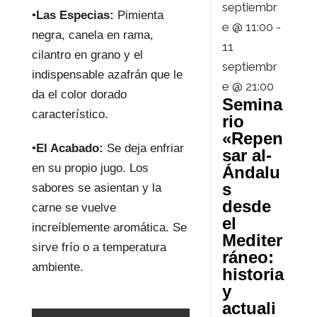
septiembr
•
Las Especias:
Pimienta
e @ 11:00
-
negra, canela en rama,
11
cilantro en grano y el
septiembr
indispensable azafrán que le
e @ 21:00
da el color dorado
Semina
característico.
rio
«Repen
•
El Acabado:
Se deja enfriar
sar al-
en su propio jugo. Los
Ándalu
s
sabores se asientan y la
desde
carne se vuelve
el
increíblemente aromática. Se
Mediter
sirve frío o a temperatura
ráneo:
ambiente.
historia
y
actuali