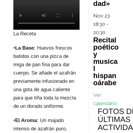
dad»
Nov
23
18:30
-
20:30
La Receta
Recital
poético
•
La Base:
Huevos frescos
y
batidos con una pizca de
musica
miga de pan fina para dar
l
cuerpo. Se añade el azafrán
hispan
previamente infusionado en
oárabe
una gota de agua caliente
Ver
para que tiña toda la mezcla
calendario
de un dorado uniforme.
FOTOS D
ÚLTIMAS
•
El Aroma:
Un majado
ACTIVID
intenso de azafrán puro,