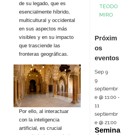
de su legado, que es
TEODO
esencialmente híbrido,
MIRO
multicultural y occidental
en sus aspectos más
visibles y en su impacto
Próxim
que trasciende las
os
fronteras geográficas.
eventos
Sep
9
9
septiembr
e @ 11:00
-
11
Por ello, al interactuar
septiembr
con la inteligencia
e @ 21:00
artificial, es crucial
Semina