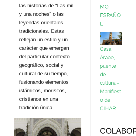
las historias de “Las mil
MO
y una noches” o las
ESPAÑO
leyendas orientales
L
tradicionales. Estas
reflejan un estilo y un
carácter que emergen
Casa
del particular contexto
Árabe,
geográfico, social y
puente
cultural de su tiempo,
de
fusionando elementos
cultura –
islámicos, moriscos,
Manifiest
cristianos en una
o de
tradición única.
CIHAR
COLABO