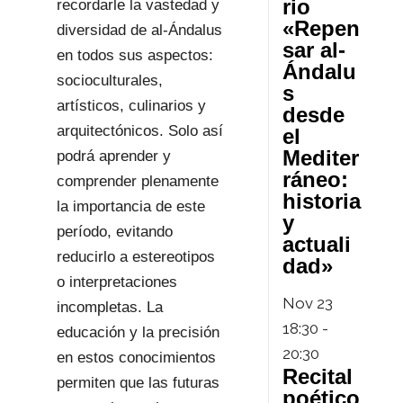
rio
recordarle la vastedad y
«Repen
diversidad de al-Ándalus
sar al-
en todos sus aspectos:
Ándalu
socioculturales,
s
artísticos, culinarios y
desde
arquitectónicos. Solo así
el
Mediter
podrá aprender y
ráneo:
comprender plenamente
historia
la importancia de este
y
período, evitando
actuali
reducirlo a estereotipos
dad»
o interpretaciones
Nov
23
incompletas. La
18:30
-
educación y la precisión
20:30
en estos conocimientos
Recital
permiten que las futuras
poético