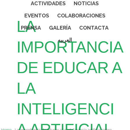
ACTIVIDADES
NOTICIAS
EVENTOS
COLABORACIONES
LA
PRENSA
GALERÍA
CONTACTA
العربيه
IMPORTANCIA
DE EDUCAR A
LA
INTELIGENCI
A ARTIFICIAL
Home
La importancia de educar a la inteligencia artificial sobre