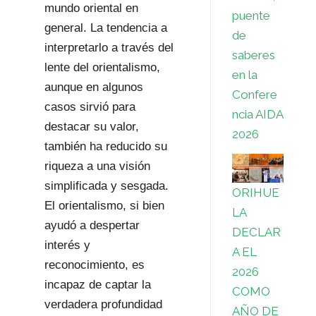
mundo oriental en
puente
general. La tendencia a
de
interpretarlo a través del
saberes
lente del orientalismo,
en la
aunque en algunos
Confere
casos sirvió para
ncia AIDA
destacar su valor,
2026
también ha reducido su
riqueza a una visión
simplificada y sesgada.
ORIHUE
El orientalismo, si bien
LA
ayudó a despertar
DECLAR
interés y
A EL
reconocimiento, es
2026
incapaz de captar la
COMO
verdadera profundidad
AÑO DE