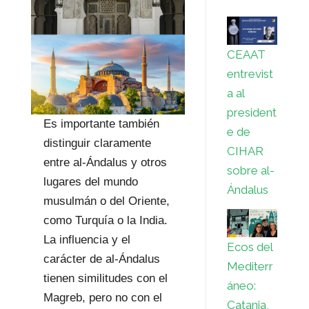
CEAAT
entrevist
a al
president
Es importante también
e de
distinguir claramente
CIHAR
entre al-Ándalus y otros
sobre al-
lugares del mundo
Ándalus
musulmán o del Oriente,
como Turquía o la India.
La influencia y el
Ecos del
carácter de al-Ándalus
Mediterr
tienen similitudes con el
áneo:
Magreb, pero no con el
Catania,