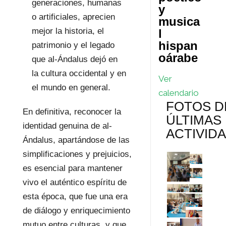
generaciones, humanas
y
o artificiales, aprecien
musica
mejor la historia, el
l
hispan
patrimonio y el legado
oárabe
que al-Ándalus dejó en
la cultura occidental y en
Ver
el mundo en general.
calendario
FOTOS D
En definitiva, reconocer la
ÚLTIMAS
identidad genuina de al-
ACTIVID
Ándalus, apartándose de las
simplificaciones y prejuicios,
es esencial para mantener
vivo el auténtico espíritu de
esta época, que fue una era
de diálogo y enriquecimiento
mutuo entre culturas, y que