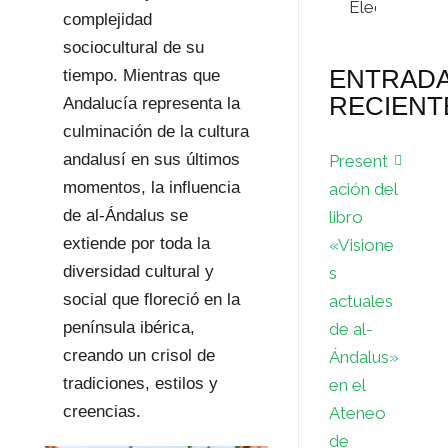
complejidad
sociocultural de su
ENTRAD
tiempo. Mientras que
RECIENT
Andalucía representa la
culminación de la cultura
andalusí en sus últimos
Present
momentos, la influencia
ación del
de al-Ándalus se
libro
extiende por toda la
«Visione
diversidad cultural y
s
social que floreció en la
actuales
península ibérica,
de al-
creando un crisol de
Ándalus»
tradiciones, estilos y
en el
creencias.
Ateneo
de